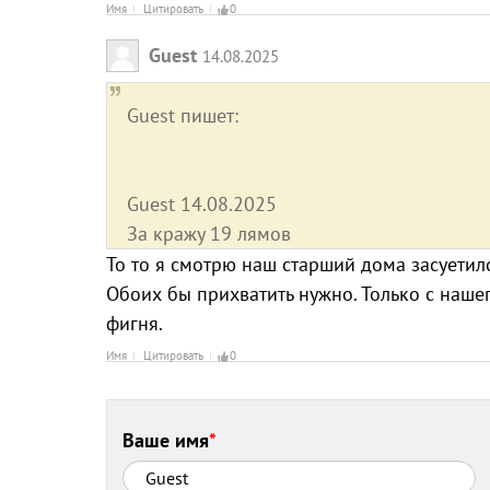
Имя
Цитировать
0
Guest
14.08.2025
Guest пишет:
Guest 14.08.2025
За кражу 19 лямов
То то я смотрю наш старший дома засуетилс
Обоих бы прихватить нужно. Только с нашег
фигня.
Имя
Цитировать
0
Ваше имя
*