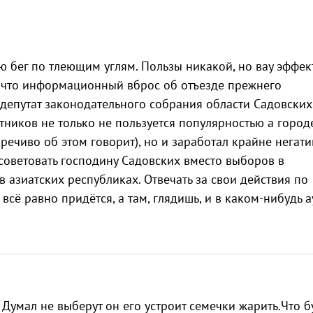
 бег по тлеющим углям. Пользы никакой, но вау эффек
ат, что информационный вброс об отъезде прежнего
 депутат законодательного собрания области Садовских
тников не только не пользуется популярностью а город
речиво об этом говорит), но и заработал крайне негат
советовать господину Садовских вместо выборов в
 азиатских республиках. Отвечать за свои действия по
всё равно придётся, а там, глядишь, и в каком-нибудь а
Думал не выберут он его устроит семечки жарить.Что б