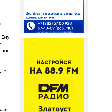
т
. Ему
е
ивные
уле
удет