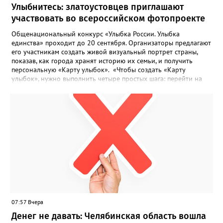
Улыбнитесь: златоустовцев приглашают
участвовать во всероссийском фотопроекте
Общенациональный конкурс «Улыбка России. Улыбка
единства» проходит до 20 сентября. Организаторы предлагают
его участникам создать живой визуальный портрет страны,
показав, как города хранят историю их семьи, и получить
персональную «Карту улыбок». «Чтобы создать «Карту
улыбок», нужно выполнить четыре простых шага: перейти на
сайт улыбкароссии.рф и нажать кнопку «Собрать карту
улыбок»; загрузить фотографию с улыбкой – подойдёт портрет
одного человека, пары, семьи или нескольких поколений в
одном кадре; отметить один или несколько городов,
связанных с историей семьи или важными воспоминаниями;
добавить подписи к городам, кратко объяснив связь с каждым
из них, указать контакты и подтвердить согласие с правилами
проекта», - говорится в инструкции на сайте проекта. ‍Заявка
может быть семейной, а после модерации стать частью
визуального архива проекта. 20 участников обещают
пригласить на итоговую фотосессию в Москве. Персональную
«Карту улыбок», которую можно скачать, сохранить и
опубликовать в социальных сетях, отмечают в оргкомитете,
07:57 Вчера
получат все, кто улыбнулся.
Денег не давать: Челябинская область вошла