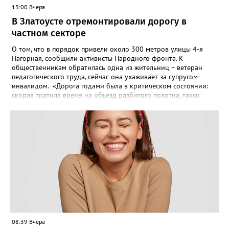
13:00 Вчера
В Златоусте отремонтировали дорогу в
частном секторе
О том, что в порядок привели около 300 метров улицы 4-я
Нагорная, сообщили активисты Народного фронта. К
общественникам обратилась одна из жительниц – ветеран
педагогического труда, сейчас она ухаживает за супругом-
инвалидом. «Дорога годами была в критическом состоянии:
скорая тратила время на объезд разбитого полотна, такси
порой отказывались пробираться к домам, щадя подвеску, а
однажды реанимация не смогла добраться до больного.
Жители писали в администрацию города и другие инстанции,
пытались ремонтировать дорогу своими силами – всё тщетно»,
– рассказали в ОНФ. Общественники подчеркнули: именно
они добились, чтобы участок разровняли и отсыпали. Для
этого потребовалось обратиться в мэрию Златоуста.
08:39 Вчера