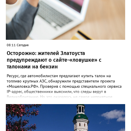
08:11 Сегодня
Осторожно: жителей Златоуста
предупреждают о сайте-«ловушке» с
талонами на бензин
Ресурс, где автомобилистам предлагают купить талон на
топливо крупных АЗС, обнаружили представители проекта
«Мошеловка.РФ». Проверив с помощью специального сервиса
IP-адрес, общественники выяснили, что следы ведут в
Великобританию. Но это оказалось не самое неприятное
открытие. «Сайт не содержит никакой конкретики.
Единственный рабочий элемент страницы — это форма
выбора объема топлива на 10, 50 или 100 литров с
последующим переходом к оплате. А значит, это классическая
ловушка мошенников», - сообщил руководитель Народного
фронта в Челябинской области Денис Рыжий. Активисты