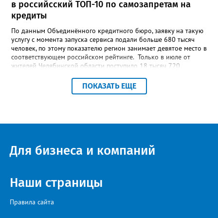
в российсский ТОП-10 по самозапретам на
кредиты
По данным Объединённого кредитного бюро, заявку на такую
услугу с момента запуска сервиса подали больше 680 тысяч
человек, по этому показателю регион занимает девятое место в
соответствующем российском рейтинге. Только в июле от
жителей Челябинской области поступило 18 тысяч 720
заявлений на установку ограничений и около 6700 — на их
снятие. В целом не давать им взаймы сегодня просят 543 с
ПОКАЗАТЬ ЕЩЕ
лишним тысячи человек. Почти 89 тысяч за это время решили
запрет отозвать. При этом, утверждают аналитики бюро,
примерно каждый пятый из тех, кто установил самозапрет,
никогда кредиты не брал, столько же погасили долги недавно,
а больше половины имеют долговые обязательства сейчас.
Для бизнеса и компаний
Наши страницы
Правила сайта