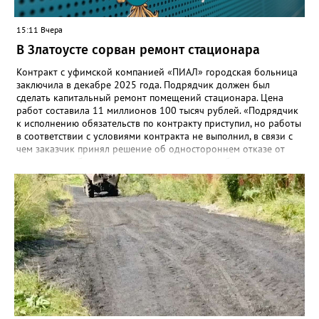
15:11 Вчера
В Златоусте сорван ремонт стационара
Контракт с уфимской компанией «ПИАЛ» городская больница
заключила в декабре 2025 года. Подрядчик должен был
сделать капитальный ремонт помещений стационара. Цена
работ составила 11 миллионов 100 тысяч рублей. «Подрядчик
к исполнению обязательств по контракту приступил, но работы
в соответствии с условиями контракта не выполнил, в связи с
чем заказчик принял решение об одностороннем отказе от
исполнения обязательств по контракту», – сообщили в
Челябинском УФАС. Антимонопольная служба приняла
решение включить ООО «ПИАЛ» в реестр недобросовестных
поставщиков. В чёрном списке уфимский подрядчик будет два
года.