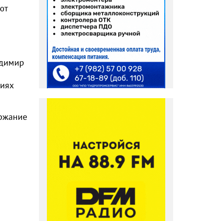
ют
адимир
циях
ержание