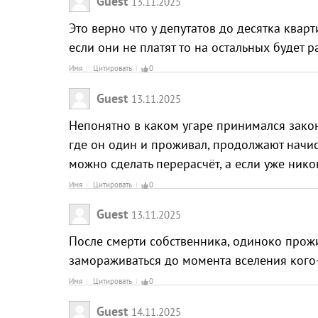
Guest
13.11.2025
Это верно что у депутатов до десятка квар
если они не платят то на остальных будет 
Имя
Цитировать
0
Guest
13.11.2025
Непонятно в каком угаре принимался закон
где он один и проживал, продолжают начисл
можно сделать перерасчёт, а если уже никог
Имя
Цитировать
0
Guest
13.11.2025
После смерти собственника, одиноко прож
замораживаться до момента вселения кого-
Имя
Цитировать
0
Guest
14.11.2025