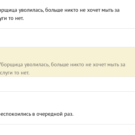
орщица уволилась, больше никто не хочет мыть за
ги то нет.
Уборщица уволилась, больше никто не хочет мыть за
слуги то нет.
абеспокоились в очередной раз.