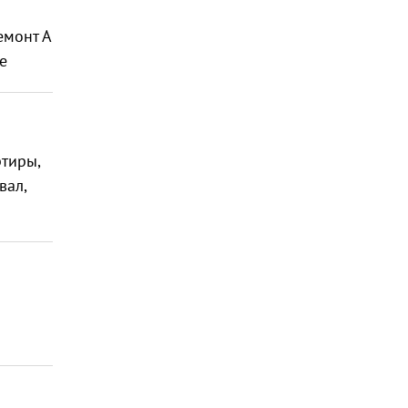
емонт А
е
ртиры,
вал,