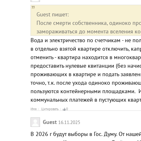
Guest пишет:
После смерти собственника, одиноко пр
замораживаться до момента вселения ког
Вода и электричество по счетчикам - не по
в отдельно взятой квартире отключить, к
отменить - квартира находится в многокв
предоставить нулевые квитанции (без начис
проживающих в квартире и подать заявлени
точно, т.к. после ухода одиноко проживающ
пользуются контейнерными площадками. И
коммунальных платежей в пустующих кварт
Имя
Цитировать
0
Guest
16.11.2025
В 2026 г будут выборы в Гос. Думу. От наше