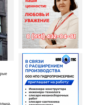
орые
ельна.