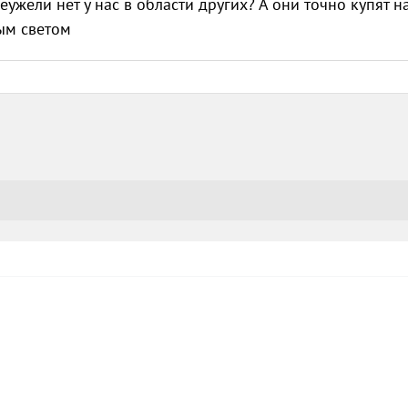
.Неужели нет у нас в области других? А они точно купят 
елым светом