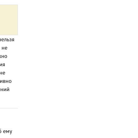
нельзя
 не
жно
вия
не
тивно
ений
б ему