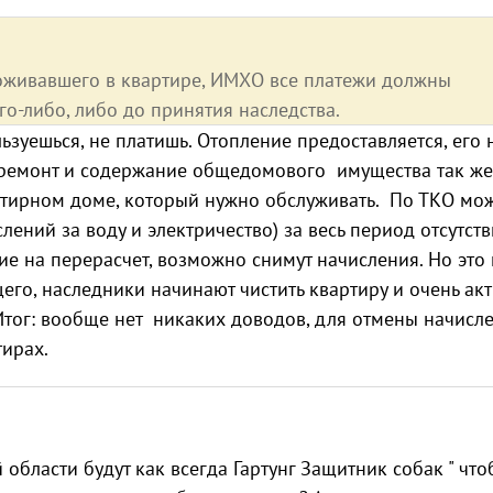
оживавшего в квартире, ИМХО все платежи должны
о-либо, либо до принятия наследства.
льзуешься, не платишь. Отопление предоставляется, его 
апремонт и содержание общедомового имущества так же
артирном доме, который нужно обслуживать. По ТКО мо
лений за воду и электричество) за весь период отсутст
е на перерасчет, возможно снимут начисления. Но это 
его, наследники начинают чистить квартиру и очень ак
тог: вообще нет никаких доводов, для отмены начисл
ирах.
й области будут как всегда Гартунг Защитник собак " что