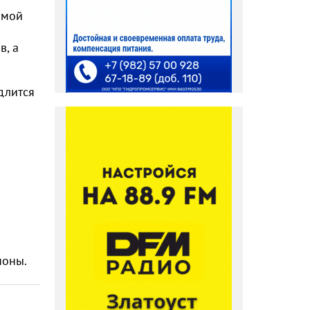
ммой
в, а
длится
ноны.