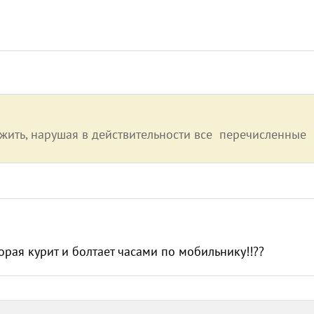
м жить, нарушая в действительности все перечисленные
орая курит и болтает часами по мобильнику!!??