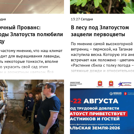
одня
13:27 Сегодня
ичный Прованс:
В лесу под Златоустом
оды Златоуста полюбили
зацвели первоцветы
ду
По мнению самой высокогорной
ветрениц – пермской, на Таганае
 частому мнению, что наш климат
наступила весна. Которую эта ан
одит для выращивания лаванды,
встречает как положено - цветами
ть некоторые тонкости, вполне
«Растение сбила с толку погода –
 украсить свой сад этим
затяжные дожди и относительное
м и ароматным цветком. Всё
И повторное цветение – просто 
садоводов Златоуста стремятся
на этот стресс», - объяснили в
ь лаванду за её особую эстетику
национальном парке. Там также
 запах. «Златоуст.инфо» узнал
добавили: хотя нежные белые цв
шном опыте местных дачниц. «Я
украшают по-летнему зелёный ле
ла лаванду нежно-сиреневого
ветренице такой «рецидив» поль
о цвета из семян (на фото), -
приносит, а наоборот, забирает 
 «Златоуст.инфо» хозяйка
перед долгой зимовкой.
 дома Екатерина Бойко. –
 вдоль забора, потому что
тот цветок не любит. Вот уже
од растет и радует меня. Соседи