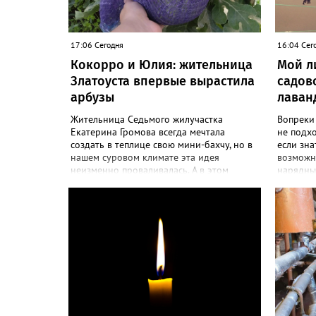
17:06 Сегодня
16:04 Сег
Кокорро и Юлия: жительница
Мой л
Златоуста впервые вырастила
садов
арбузы
лаван
Жительница Седьмого жилучастка
Вопреки
Екатерина Громова всегда мечтала
не подх
создать в теплице свою мини-бахчу, но в
если зна
нашем суровом климате эта идея
возможно
неизменно проваливалась. А в этом
нарядны
сезоне – получилось! «Златоуст.инфо»
больше 
узнал секреты выращивания полосатой
разводит
ягоды. «Сколько раньше не пыталась
и дивный
полакомиться пусть маленьким, но своим
об успе
арбузиком, всё мимо: вырастали до
вырасти
размера бобов и отваливались, -
красивог
поделилась со «Златоуст.инфо» садовод.
отметила
– В этом году посадила сорт так
частного
называемых северных арбузов – «Юлия»,
Посадила
а также «Коккоро» (он жёлтый и, говорят,
низины э
очень сладкий). Вот уже первый на пару
второй г