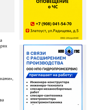
ха
ерях
анами»,
ва