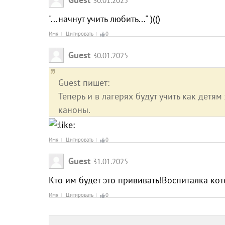
30.01.2025
"...начнут учить любить..." )(()
Имя
Цитировать
0
Guest
30.01.2025
Guest пишет:
Теперь и в лагерях будут учить как детя
каноны.
Имя
Цитировать
0
Guest
31.01.2025
Кто им будет это прививать!Воспиталка кот
Имя
Цитировать
0