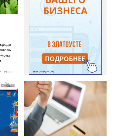
 среди
 вновь
емона
.
 тепло.
реакция
еты и
с, самой
зы не
силы