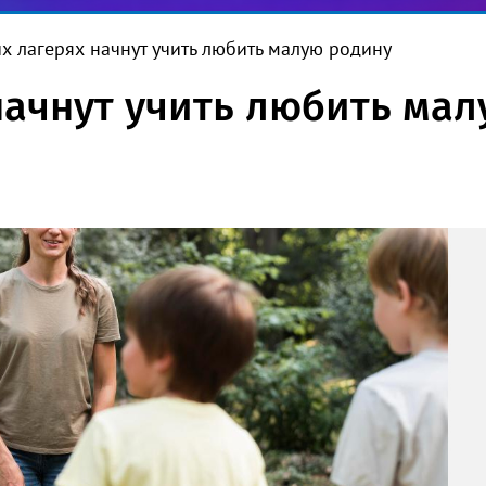
их лагерях начнут учить любить малую родину
 начнут учить любить ма