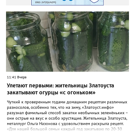
в пустоте этой весь. Услышь его ритм! Услышь! Он мир твой в
куски разбивает. И ты без конца говоришь, А душа в этом
ритме тает. И ты, почему-то, согласен. И спорить желания нет.
Удобен и не опасен. И слушаешь «мудрых» совет. И тянет
смотреть и слушать Пустых «сенсаций» поток. Они разъедают
душу, Но ты жить без них не смог. И злоба, не как решение
Что-то менять в судьбе, А способ излить раздражение На то,
что подсунут тебе. Тебе объяснят, что дорого Стоит место у
них в раю. А рядом с тобой в ритме морока Баюкает Кот Баюн.
11:41 Вчера
Улетают первыми: жительницы Златоуста
закатывают огурцы «с огоньком»
Чуткий к проверенным годами домашним рецептам различных
разносолов, особенно тех, что на зиму, «Златоуст.инфо»
разузнал фамильный способ закатки необычных зеленёньких –
они острые на вкус и особо хрустящие. Жительница Златоуста,
металлург Ольга Назонова с удовольствием раскрыла рецепт.
«Для нашей большой семьи каждый год закатываю по 20-30
банок таких огурчиков «с огоньком», но они всё равно