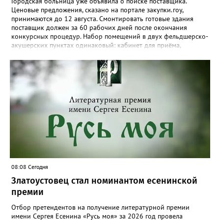
Городская больница уже объявила о поиске поставщика.
Ценовые предложения, сказано на портале закупки.гоу,
принимаются до 12 августа. Смонтировать готовые здания
поставщик должен за 60 рабочих дней после окончания
конкурсных процедур. Набор помещений в двух фельдшерско-
акушерских пунктах одинаковый: кабинет для приёма,
процедурная, комната ожидания для посетителей, санузел, а
также комната для хранения лекарственных препаратов и
другие вспомогательные. В Веселовке новый ФАП
расположится на участке №58 по улице Ленина, в Кувашах –
на Советской, 79.
08:08 Сегодня
Златоустовец стал номинантом есенинской
премии
Отбор претендентов на получение литературной премии
имени Сергея Есенина «Русь моя» за 2026 год провела