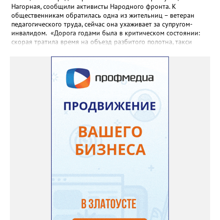
Нагорная, сообщили активисты Народного фронта. К
общественникам обратилась одна из жительниц – ветеран
педагогического труда, сейчас она ухаживает за супругом-
инвалидом. «Дорога годами была в критическом состоянии:
скорая тратила время на объезд разбитого полотна, такси
порой отказывались пробираться к домам, щадя подвеску, а
однажды реанимация не смогла добраться до больного.
Жители писали в администрацию города и другие инстанции,
пытались ремонтировать дорогу своими силами – всё тщетно»,
– рассказали в ОНФ. Общественники подчеркнули: именно
они добились, чтобы участок разровняли и отсыпали. Для
этого потребовалось обратиться в мэрию Златоуста.