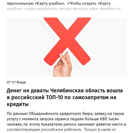
персональную «Карту улыбок». «Чтобы создать «Карту
улыбок», нужно выполнить четыре простых шага: перейти на
сайт улыбкароссии.рф и нажать кнопку «Собрать карту
улыбок»; загрузить фотографию с улыбкой – подойдёт портрет
одного человека, пары, семьи или нескольких поколений в
одном кадре; отметить один или несколько городов,
связанных с историей семьи или важными воспоминаниями;
добавить подписи к городам, кратко объяснив связь с каждым
из них, указать контакты и подтвердить согласие с правилами
проекта», - говорится в инструкции на сайте проекта. ‍Заявка
может быть семейной, а после модерации стать частью
визуального архива проекта. 20 участников обещают
пригласить на итоговую фотосессию в Москве. Персональную
«Карту улыбок», которую можно скачать, сохранить и
опубликовать в социальных сетях, отмечают в оргкомитете,
07:57 Вчера
получат все, кто улыбнулся.
Денег не давать: Челябинская область вошла
в российсский ТОП-10 по самозапретам на
кредиты
По данным Объединённого кредитного бюро, заявку на такую
услугу с момента запуска сервиса подали больше 680 тысяч
человек, по этому показателю регион занимает девятое место в
соответствующем российском рейтинге. Только в июле от