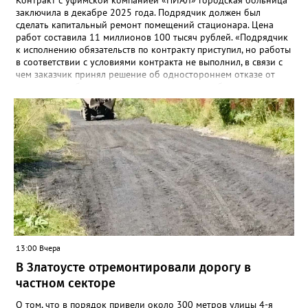
Контракт с уфимской компанией «ПИАЛ» городская больница
заключила в декабре 2025 года. Подрядчик должен был
сделать капитальный ремонт помещений стационара. Цена
работ составила 11 миллионов 100 тысяч рублей. «Подрядчик
к исполнению обязательств по контракту приступил, но работы
в соответствии с условиями контракта не выполнил, в связи с
чем заказчик принял решение об одностороннем отказе от
исполнения обязательств по контракту», – сообщили в
Челябинском УФАС. Антимонопольная служба приняла
решение включить ООО «ПИАЛ» в реестр недобросовестных
поставщиков. В чёрном списке уфимский подрядчик будет два
года.
13:00 Вчера
В Златоусте отремонтировали дорогу в
частном секторе
О том, что в порядок привели около 300 метров улицы 4-я