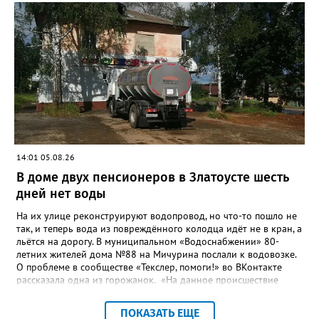
повышение энергоэффективности систем. Кроме электронных
схем, исполнителю нужно разработать предложения по
строительству и реконструкции водоснабжения и канализации,
оценив размер вложений, а также представить перечень
бесхозных объектов и возможные сценарии развития этой
сферы городского хозяйства. В июне 2025 года
«Златоуст.инфо» сообщал о подобных торгах. Тогда цена
вопроса была почти в три раза выше - 9 миллионов 13 тысяч
486 рублей, а в списке работ была разработка электронной
системы ливнёвок.
14:01 05.08.26
В доме двух пенсионеров в Златоусте шесть
дней нет воды
На их улице реконструируют водопровод, но что-то пошло не
так, и теперь вода из повреждённого колодца идёт не в кран, а
льётся на дорогу. В муниципальном «Водоснабжении» 80-
летних жителей дома №88 на Мичурина послали к водовозке.
О проблеме в сообществе «Текслер, помоги!» во ВКонтакте
рассказала одна из горожанок. «На данное происшествие
аварийная бригада до сих пор не приехала, и по словам
гл.инженера Шепелева А.Н. из обслуживающей организации
ПОКАЗАТЬ ЕЩЕ
МУП ЗГО "Златоустовское Водоснабжение" ул. Островского, 7,