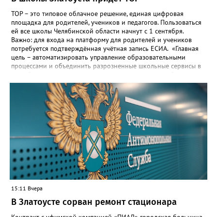
ТОР – это типовое облачное решение, единая цифровая
площадка для родителей, учеников и педагогов. Пользоваться
ей все школы Челябинской области начнут с 1 сентября.
Важно: для входа на платформу для родителей и учеников
потребуется подтверждённая учётная запись ЕСИА. «Главная
цель – автоматизировать управление образовательными
процессами и объединить разрозненные школьные сервисы в
одну безопасную государственную экосистему, - сообщили в
региональном министерстве образования. - Платформа ТОР
“Моя школа” объединит все школьные сервисы в единую
безопасную государственную экосистему. Предполагается, что
переход пройдёт максимально комфортно для пользователей».
Привычные функции - оценки, расписание, домашние задания,
связь с учителями, знакомые пользователям экосистемы
«Госуслуги Моя школа», не просто сохранятся, они будут
собраны в одном месте, подчеркнули в ведомстве. Причём в
этом случае переход на ТОР станет вообще незаметным.
15:11 Вчера
В Златоусте сорван ремонт стационара