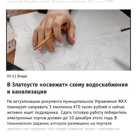
жителей Челябинской области поступило 18 тысяч 720
заявлений на установку ограничений и около 6700 — на их
снятие. В целом не давать им взаймы сегодня просят 543 с
лишним тысячи человек. Почти 89 тысяч за это время решили
запрет отозвать. При этом, утверждают аналитики бюро,
примерно каждый пятый из тех, кто установил самозапрет,
никогда кредиты не брал, столько же погасили долги недавно,
а больше половины имеют долговые обязательства сейчас.
05:52 Вчера
В Златоусте «освежат» схему водоснабжения
и канализации
На актуализацию документа муниципальное Управление ЖКХ
планирует направить 3 миллиона 470 тысяч рублей и сейчас
активно ищет подрядчика. Сдать готовую работу победитель
электронных торгов должен до 10 декабря этого года. В
техническом задании, которое размещено на портале
закупки.гоу, сказано, что среди главных задач - улучшение
качества жизни и охраны здоровья златоустовцев и