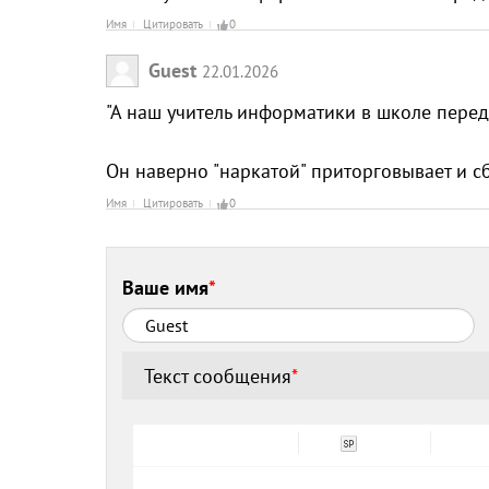
Имя
Цитировать
0
Guest
22.01.2026
"А наш учитель информатики в школе передв
Он наверно "наркатой" приторговывает и сб
Имя
Цитировать
0
Ваше имя
*
Текст сообщения
*