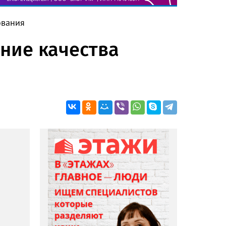
ования
ние качества