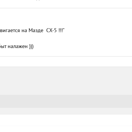
игается на Мазде СХ-5 !!!"
ыт налажен )))