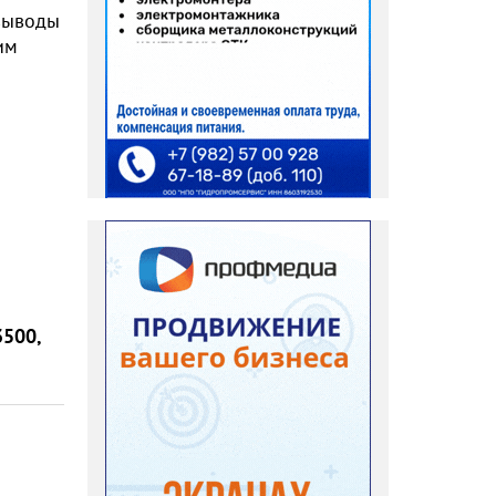
 выводы
им
3500,