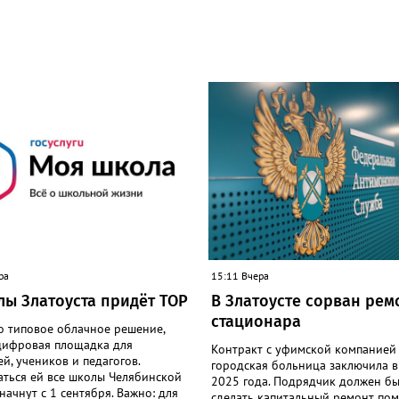
ра
15:11 Вчера
лы Златоуста придёт ТОР
В Златоусте сорван рем
стационара
о типовое облачное решение,
цифровая площадка для
Контракт с уфимской компание
й, учеников и педагогов.
городская больница заключила в
аться ей все школы Челябинской
2025 года. Подрядчик должен б
начнут с 1 сентября. Важно: для
сделать капитальный ремонт по