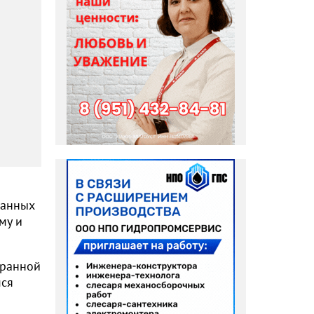
ранных
му и
бранной
мся