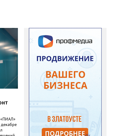
онт
й «ПИАЛ»
 декабре
ыл
мещений