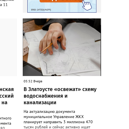
а 11
тельств
ты в
кта не
 принял
зе от
ракту»,
.
а
в реестр
 В
чик
05:52 Вчера
инская
В Златоусте «освежат» схему
йсский
водоснабжения и
 на
канализации
На актуализацию документа
муниципальное Управление ЖКХ
итного
планирует направить 3 миллиона 470
омента
тысяч рублей и сейчас активно ищет
680