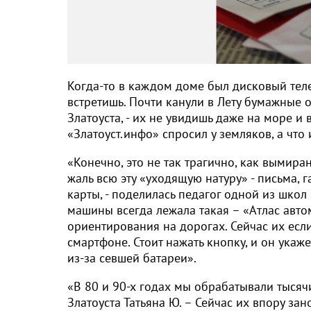
Когда-то в каждом доме был дисковый теле
встретишь. Почти канули в Лету бумажные о
Златоуста, - их не увидишь даже на море и 
«Златоуст.инфо» спросил у земляков, а что
«Конечно, это не так трагично, как вымир
жаль всю эту «уходящую натуру» - письма, г
карты, - поделилась педагог одной из школ
машины всегда лежала такая – «Атлас авт
ориентирования на дорогах. Сейчас их если
смартфоне. Стоит нажать кнопку, и он укаж
из-за севшей батареи».
«В 80 и 90-х годах мы обрабатывали тысяч
Златоуста Татьяна Ю. – Сейчас их впору за