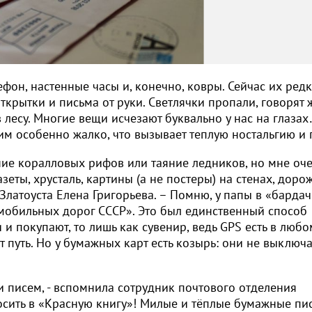
фон, настенные часы и, конечно, ковры. Сейчас их ред
ткрытки и письма от руки. Светлячки пропали, говорят 
в лесу. Многие вещи исчезают буквально у нас на глазах
 им особенно жалко, что вызывает теплую ностальгию и 
ание коралловых рифов или таяние ледников, но мне оч
азеты, хрусталь, картины (а не постеры) на стенах, дор
 Златоуста Елена Григорьева. – Помню, у папы в «барда
омобильных дорог СССР». Это был единственный способ
 и покупают, то лишь как сувенир, ведь GPS есть в любо
ет путь. Но у бумажных карт есть козырь: они не выключ
и писем, - вспомнила сотрудник почтового отделения
носить в «Красную книгу»! Милые и тёплые бумажные пи