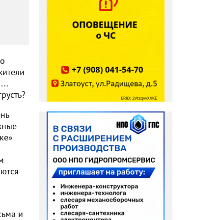
ко
жители
….
грусть?
ень
ожные
чке»
м
аются
сьма и