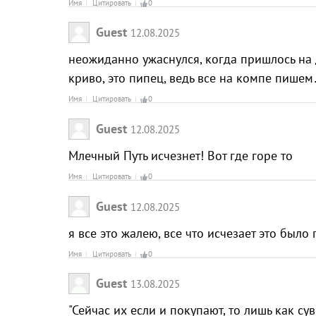
Имя
Цитировать
0
Guest
12.08.2025
неожиданно ужаснулся, когда пришлось на 
криво, это пипец, ведь все на компе пише
Имя
Цитировать
0
Guest
12.08.2025
Млечный Путь исчезнет! Вот где горе то
Имя
Цитировать
0
Guest
12.08.2025
я все это жалею, все что исчезает это было
Имя
Цитировать
0
Guest
13.08.2025
"Сейчас их если и покупают, то лишь как су