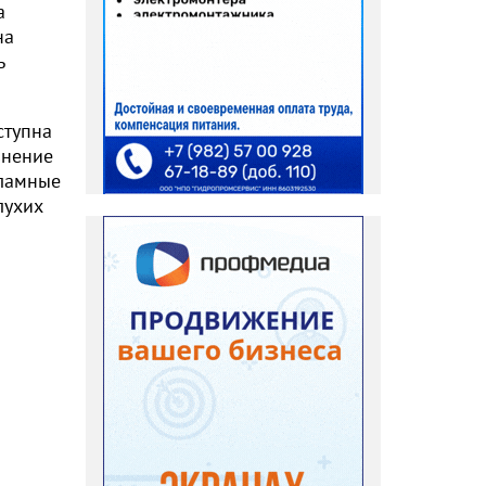
а
на
ь
ступна
знение
кламные
лухих