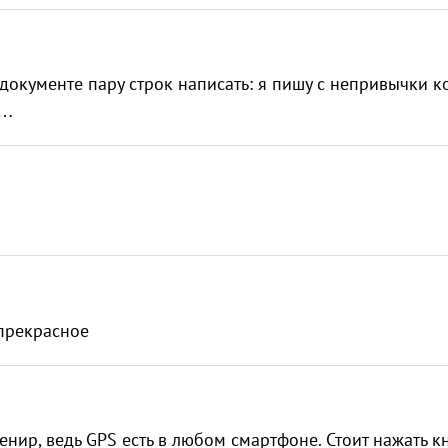
документе пару строк написать: я пишу с непривычки к
м…
 прекрасное
венир, ведь GPS есть в любом смартфоне. Стоит нажать кн