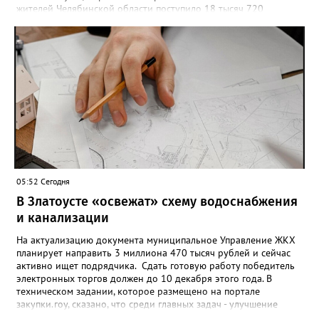
жителей Челябинской области поступило 18 тысяч 720
заявлений на установку ограничений и около 6700 — на их
снятие. В целом не давать им взаймы сегодня просят 543 с
лишним тысячи человек. Почти 89 тысяч за это время решили
запрет отозвать. При этом, утверждают аналитики бюро,
примерно каждый пятый из тех, кто установил самозапрет,
никогда кредиты не брал, столько же погасили долги недавно,
а больше половины имеют долговые обязательства сейчас.
05:52 Сегодня
В Златоусте «освежат» схему водоснабжения
и канализации
На актуализацию документа муниципальное Управление ЖКХ
планирует направить 3 миллиона 470 тысяч рублей и сейчас
активно ищет подрядчика. Сдать готовую работу победитель
электронных торгов должен до 10 декабря этого года. В
техническом задании, которое размещено на портале
закупки.гоу, сказано, что среди главных задач - улучшение
качества жизни и охраны здоровья златоустовцев и