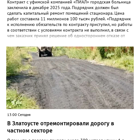
Контракт с уфимской компанией «ПИАЛ» городская больница
заключила в декабре 2025 года. Подрядчик должен был
сделать капитальный ремонт помещений стационара. Цена
работ составила 11 миллионов 100 тысяч рублей. «Подрядчик
к исполнению обязательств по контракту приступил, но работы
в соответствии с условиями контракта не выполнил, в связи с
чем заказчик принял решение об одностороннем отказе от
исполнения обязательств по контракту», – сообщили в
Челябинском УФАС. Антимонопольная служба приняла
решение включить ООО «ПИАЛ» в реестр недобросовестных
поставщиков. В чёрном списке уфимский подрядчик будет два
года.
13:00 Сегодня
В Златоусте отремонтировали дорогу в
частном секторе