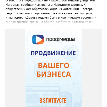
О том, что в порядок привели около 300 метров улицы 4-я
Нагорная, сообщили активисты Народного фронта. К
общественникам обратилась одна из жительниц – ветеран
педагогического труда, сейчас она ухаживает за супругом-
инвалидом. «Дорога годами была в критическом состоянии:
скорая тратила время на объезд разбитого полотна, такси
порой отказывались пробираться к домам, щадя подвеску, а
однажды реанимация не смогла добраться до больного.
Жители писали в администрацию города и другие инстанции,
пытались ремонтировать дорогу своими силами – всё тщетно»,
– рассказали в ОНФ. Общественники подчеркнули: именно
они добились, чтобы участок разровняли и отсыпали. Для
этого потребовалось обратиться в мэрию Златоуста.