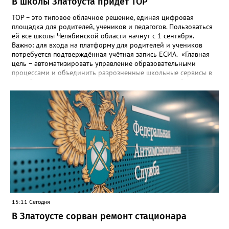
В школы Златоуста придёт ТОР
ТОР – это типовое облачное решение, единая цифровая
площадка для родителей, учеников и педагогов. Пользоваться
ей все школы Челябинской области начнут с 1 сентября.
Важно: для входа на платформу для родителей и учеников
потребуется подтверждённая учётная запись ЕСИА. «Главная
цель – автоматизировать управление образовательными
процессами и объединить разрозненные школьные сервисы в
одну безопасную государственную экосистему, - сообщили в
региональном министерстве образования. - Платформа ТОР
“Моя школа” объединит все школьные сервисы в единую
безопасную государственную экосистему. Предполагается, что
переход пройдёт максимально комфортно для пользователей».
Привычные функции - оценки, расписание, домашние задания,
связь с учителями, знакомые пользователям экосистемы
«Госуслуги Моя школа», не просто сохранятся, они будут
собраны в одном месте, подчеркнули в ведомстве. Причём в
этом случае переход на ТОР станет вообще незаметным.
15:11 Сегодня
В Златоусте сорван ремонт стационара