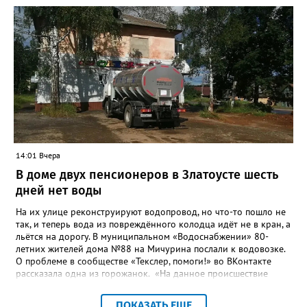
повышение энергоэффективности систем. Кроме электронных
схем, исполнителю нужно разработать предложения по
строительству и реконструкции водоснабжения и канализации,
оценив размер вложений, а также представить перечень
бесхозных объектов и возможные сценарии развития этой
сферы городского хозяйства. В июне 2025 года
«Златоуст.инфо» сообщал о подобных торгах. Тогда цена
вопроса была почти в три раза выше - 9 миллионов 13 тысяч
486 рублей, а в списке работ была разработка электронной
системы ливнёвок.
14:01 Вчера
В доме двух пенсионеров в Златоусте шесть
дней нет воды
На их улице реконструируют водопровод, но что-то пошло не
так, и теперь вода из повреждённого колодца идёт не в кран, а
льётся на дорогу. В муниципальном «Водоснабжении» 80-
летних жителей дома №88 на Мичурина послали к водовозке.
О проблеме в сообществе «Текслер, помоги!» во ВКонтакте
рассказала одна из горожанок. «На данное происшествие
аварийная бригада до сих пор не приехала, и по словам
гл.инженера Шепелева А.Н. из обслуживающей организации
ПОКАЗАТЬ ЕЩЕ