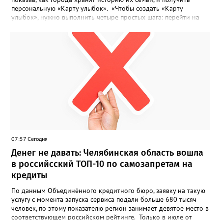
персональную «Карту улыбок». «Чтобы создать «Карту
улыбок», нужно выполнить четыре простых шага: перейти на
сайт улыбкароссии.рф и нажать кнопку «Собрать карту
улыбок»; загрузить фотографию с улыбкой – подойдёт портрет
одного человека, пары, семьи или нескольких поколений в
одном кадре; отметить один или несколько городов,
связанных с историей семьи или важными воспоминаниями;
добавить подписи к городам, кратко объяснив связь с каждым
из них, указать контакты и подтвердить согласие с правилами
проекта», - говорится в инструкции на сайте проекта. ‍Заявка
может быть семейной, а после модерации стать частью
визуального архива проекта. 20 участников обещают
пригласить на итоговую фотосессию в Москве. Персональную
«Карту улыбок», которую можно скачать, сохранить и
опубликовать в социальных сетях, отмечают в оргкомитете,
07:57 Сегодня
получат все, кто улыбнулся.
Денег не давать: Челябинская область вошла
в российсский ТОП-10 по самозапретам на
кредиты
По данным Объединённого кредитного бюро, заявку на такую
услугу с момента запуска сервиса подали больше 680 тысяч
человек, по этому показателю регион занимает девятое место в
соответствующем российском рейтинге. Только в июле от