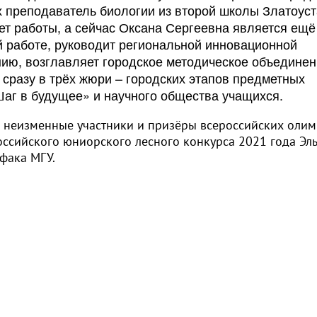
х преподаватель биологии из второй школы Златоуст
ет работы, а сейчас Оксана Сергеевна является ещё
й работе, руководит региональной инновационной
ию, возглавляет городское методическое объедине
 сразу в трёх жюри – городских этапов предметных
аг в будущее» и научного общества учащихся.
 неизменные участники и призёры всероссийских оли
оссийского юниорского лесного конкурса 2021 года Эл
офака МГУ.