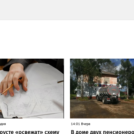
одня
14:01 Вчера
тоусте «освежат» схему
В доме двух пенсионеро