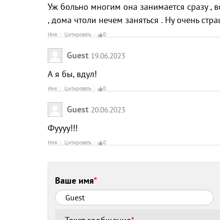
Уж больно многим она занимается сразу , в
, дома чтоли нечем заняться . Ну очень стра
Имя
Цитировать
0
Guest
19.06.2023
А я бы, вдул!
Имя
Цитировать
0
Guest
20.06.2023
Фуууу!!!
Имя
Цитировать
0
Ваше имя
*