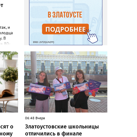
ет
так, и
олодца
у. В
» 80-
ичурина
 в
о
ствие
е
ра
й
овское
7,
нию
е будут.
без
06:48 Вчера
нщина
сят о
Златоустовские школьницы
ь
ьному
отличились в финале