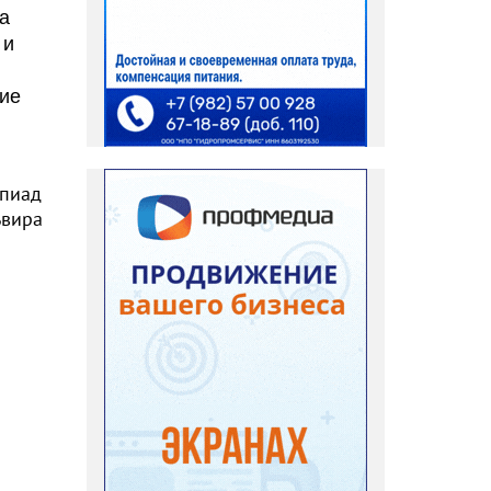
а
 и
ние
мпиад
ьвира