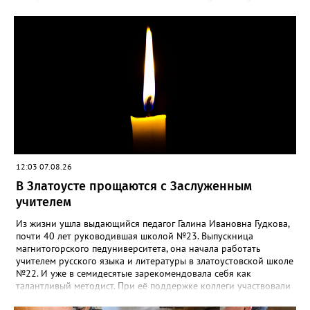
такой «рецидив» пользы не приносит, а наоборот, забирает
силы перед долгой зимовкой.
12:03 07.08.26
В Златоусте прощаются с Заслуженным
учителем
Из жизни ушла выдающийся педагог Галина Ивановна Гудкова,
почти 40 лет руководившая школой №23. Выпускница
магнитогорского педуниверситета, она начала работать
учителем русского языка и литературы в златоустовской школе
№22. И уже в семидесятые зарекомендовала себя как
талантливый методист. При её поддержке коллеги участвовали
в профессиональных конкурсах и добивались успехов.