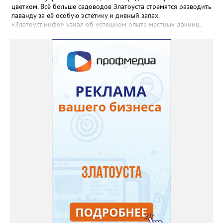
цветком. Всё больше садоводов Златоуста стремятся разводить
лаванду за её особую эстетику и дивный запах.
«Златоуст.инфо» узнал об успешном опыте местных дачниц.
«Я вырастила лаванду нежно-сиреневого красивого цвета из
семян (на фото), - отметила «Златоуст.инфо» хозяйка частного
дома Екатерина Бойко. – Посадила вдоль забора, потому что
низины этот цветок не любит. Вот уже второй год растет и
радует меня. Соседи просят саженцы: аромат и до них
доносится. В конце лета собираю лаванду в пучки, сушу –
получаются букеты и саше одновременно. Лаванда широко
используется и в кулинарии». Семена, отметила собеседница
нашего портала, у неё были сорта «Вознесенская узколистная».
Только она хорошо зимует без укрытия. Всхожесть оказалась
на удивление хорошей: из пяти семян из каждой пачки четыре
взошли даже без стратификации. После покупки (по весне)
садовод советует сразу убрать семена в холодильник на два
месяца, а место посадки - мульчировать мелкой корой. Семена
самосевом в ней отлично прорастают. Если иногда срезать
сухие цветы и стряхивать семена вокруг куртины, лаванда
весной прорастет сама. Ещё один секрет – этот символ
Прованса не любит «вкусную» почву. Добавляйте в посадочную
яму гравий и песок – требуется хороший дренаж. В первый год
Екатерина рекомендует цветы убирать, чтобы силы куста
пошли на наращивание корневой системы. А со второго года
пусть лаванда цветёт во всю силу! Фото: Екатерина Бойко,