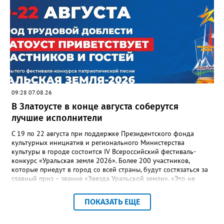
“перемерзания” общей домовой тепловой сети
многоквартирного дома, отсутствовало взаимодействие с
ресурсоснабжающей организацией, ЕДДС и иными службами»,
— сообщила начальник Главного управления ГЖИ Ирина
Настенко. В следующий раз, рекомендовали в
Госжилинспекции, службы должны действовать слаженно. И
оперативно делиться информацией со всеми
заинтересованными – от поставщика тепла до конечных
потребителей.
09:28 07.08.26
В Златоусте в конце августа соберутся
лучшие исполнители
С 19 по 22 августа при поддержке Президентского фонда
культурных инициатив и регионального Министерства
культуры в городе состоится IV Всероссийский фестиваль-
конкурс «Уральская земля 2026». Более 200 участников,
которые приедут в город со всей страны, будут состязаться за
главный приз – звание «Звезда Уральской земли». «Это не
просто конкурс, а четыре дня живого творчества:
прослушивания участников, мастер-классы от ведущих
ПОКАЗАТЬ ЕЩЕ
наставников, выступления победителей прошлых лет и
приглашённых артистов», - сообщает оргкомитет. Вход на все
фестивальные мероприятия будет свободным. В 2025 году в