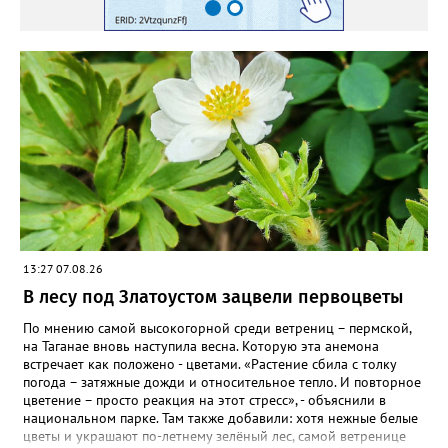
специально для «Златоуст.инфо». Обсуждение новости здесь
ВКОНТАКТЕ https://vk.com/newszlatoust74
13:27 07.08.26
В лесу под Златоустом зацвели первоцветы
По мнению самой высокогорной среди ветрениц – пермской,
на Таганае вновь наступила весна. Которую эта анемона
встречает как положено - цветами. «Растение сбила с толку
погода – затяжные дожди и относительное тепло. И повторное
цветение – просто реакция на этот стресс», - объяснили в
национальном парке. Там также добавили: хотя нежные белые
цветы и украшают по-летнему зелёный лес, самой ветренице