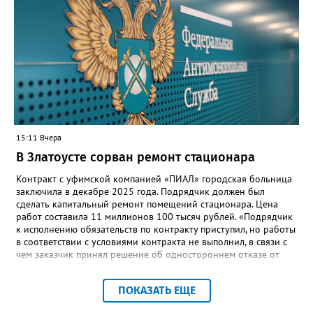
безопасную государственную экосистему. Предполагается, что
переход пройдёт максимально комфортно для пользователей».
Привычные функции - оценки, расписание, домашние задания,
связь с учителями, знакомые пользователям экосистемы
«Госуслуги Моя школа», не просто сохранятся, они будут
собраны в одном месте, подчеркнули в ведомстве. Причём в
этом случае переход на ТОР станет вообще незаметным.
15:11 Вчера
В Златоусте сорван ремонт стационара
Контракт с уфимской компанией «ПИАЛ» городская больница
заключила в декабре 2025 года. Подрядчик должен был
сделать капитальный ремонт помещений стационара. Цена
работ составила 11 миллионов 100 тысяч рублей. «Подрядчик
к исполнению обязательств по контракту приступил, но работы
в соответствии с условиями контракта не выполнил, в связи с
чем заказчик принял решение об одностороннем отказе от
исполнения обязательств по контракту», – сообщили в
Челябинском УФАС. Антимонопольная служба приняла
ПОКАЗАТЬ ЕЩЕ
решение включить ООО «ПИАЛ» в реестр недобросовестных
поставщиков. В чёрном списке уфимский подрядчик будет два