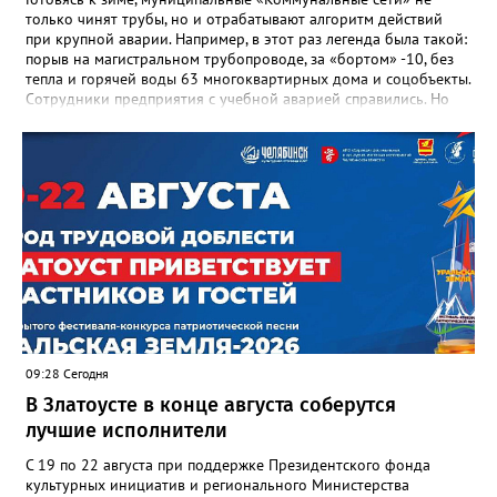
только чинят трубы, но и отрабатывают алгоритм действий
при крупной аварии. Например, в этот раз легенда была такой:
порыв на магистральном трубопроводе, за «бортом» -10, без
тепла и горячей воды 63 многоквартирных дома и соцобъекты.
Сотрудники предприятия с учебной аварией справились. Но
участвовавшие в тренировке представители Госжилинспекции
отметили и недочёты. «Например, управляющие компании
несвоевременно приняли меры для предотвращения
“перемерзания” общей домовой тепловой сети
многоквартирного дома, отсутствовало взаимодействие с
ресурсоснабжающей организацией, ЕДДС и иными службами»,
— сообщила начальник Главного управления ГЖИ Ирина
Настенко. В следующий раз, рекомендовали в
Госжилинспекции, службы должны действовать слаженно. И
оперативно делиться информацией со всеми
заинтересованными – от поставщика тепла до конечных
потребителей.
09:28 Сегодня
В Златоусте в конце августа соберутся
лучшие исполнители
С 19 по 22 августа при поддержке Президентского фонда
культурных инициатив и регионального Министерства