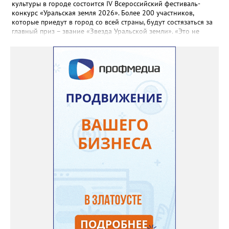
культуры в городе состоится IV Всероссийский фестиваль-
конкурс «Уральская земля 2026». Более 200 участников,
которые приедут в город со всей страны, будут состязаться за
главный приз – звание «Звезда Уральской земли». «Это не
просто конкурс, а четыре дня живого творчества:
прослушивания участников, мастер-классы от ведущих
наставников, выступления победителей прошлых лет и
приглашённых артистов», - сообщает оргкомитет. Вход на все
фестивальные мероприятия будет свободным. В 2025 году в
фестивале участвовали 26 финалистов из городов
Челябинской, Свердловской, Курганской, Оренбургской
областей, Ханты-Мансийского автономного округа и
Республики Башкортостан. Приглашённой звездой стал
идейный вдохновитель, организатор фестиваля, эстрадный
певец, победитель главного патриотического конкурса страны
«Солдатский конверт», лауреат премии в области культуры и
искусства «Золотая лира», участник телевизионных проектов
на Первом канале, обладатель звания «Голос страны» Алексей
Ковин.