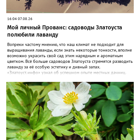
16:04 07.08.26
Мой личный Прованс: садоводы Златоуста
полюбили лаванду
Вопреки частому мнению, что наш климат не подходит для
выращивания лаванды, если знать некоторые тонкости, вполне
возможно украсить свой сад этим нарядным и ароматным
цветком. Всё больше садоводов Златоуста стремятся разводить
лаванду за её особую эстетику и дивный запах.
«Златоуст.инфо» узнал об успешном опыте местных дачниц.
«Я вырастила лаванду нежно-сиреневого красивого цвета из
семян (на фото), - отметила «Златоуст.инфо» хозяйка частного
дома Екатерина Бойко. – Посадила вдоль забора, потому что
низины этот цветок не любит. Вот уже второй год растет и
радует меня. Соседи просят саженцы: аромат и до них
доносится. В конце лета собираю лаванду в пучки, сушу –
получаются букеты и саше одновременно. Лаванда широко
используется и в кулинарии». Семена, отметила собеседница
нашего портала, у неё были сорта «Вознесенская узколистная».
Только она хорошо зимует без укрытия. Всхожесть оказалась
на удивление хорошей: из пяти семян из каждой пачки четыре