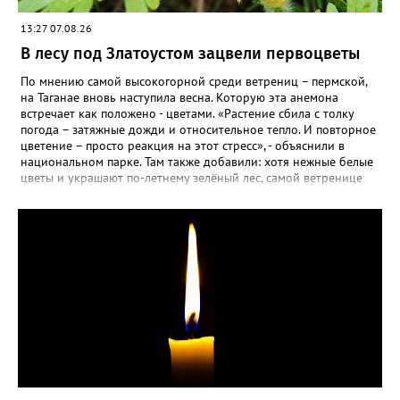
взошли даже без стратификации. После покупки (по весне)
садовод советует сразу убрать семена в холодильник на два
13:27 07.08.26
месяца, а место посадки - мульчировать мелкой корой. Семена
самосевом в ней отлично прорастают. Если иногда срезать
В лесу под Златоустом зацвели первоцветы
сухие цветы и стряхивать семена вокруг куртины, лаванда
весной прорастет сама. Ещё один секрет – этот символ
По мнению самой высокогорной среди ветрениц – пермской,
Прованса не любит «вкусную» почву. Добавляйте в посадочную
на Таганае вновь наступила весна. Которую эта анемона
яму гравий и песок – требуется хороший дренаж. В первый год
встречает как положено - цветами. «Растение сбила с толку
Екатерина рекомендует цветы убирать, чтобы силы куста
погода – затяжные дожди и относительное тепло. И повторное
пошли на наращивание корневой системы. А со второго года
цветение – просто реакция на этот стресс», - объяснили в
пусть лаванда цветёт во всю силу! Фото: Екатерина Бойко,
национальном парке. Там также добавили: хотя нежные белые
специально для «Златоуст.инфо». Обсуждение новости здесь
цветы и украшают по-летнему зелёный лес, самой ветренице
ВКОНТАКТЕ https://vk.com/newszlatoust74
такой «рецидив» пользы не приносит, а наоборот, забирает
силы перед долгой зимовкой.