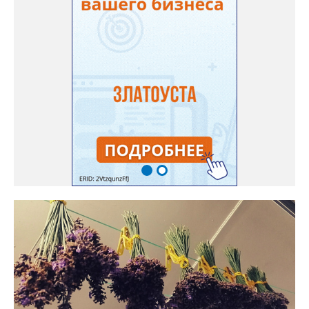
землячке: арбуз будет созревшим не раньше, чем с его кожуры
пропадет матовость (станет глянцевым). По срокам опыления
норма зрелости для «Коккоро» - не менее 42 дней от завязи
размером с грецкий орех. Екатерина выяснила у знающих
людей и причину своих неудач – её сеянцы не опылялись, и это
нужно было делать самостоятельно. «Мужской» цветочек для
этого прикладывают к «женскому» - тычинку к пестику. Фото:
Екатерина Громова, специально для «Златоуст.инфо».
Обсуждение новости здесь
ВКОНТАКТЕ https://vk.com/newszlatoust74