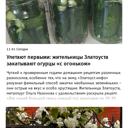
11:41 Сегодня
Улетают первыми: жительницы Златоуста
закатывают огурцы «с огоньком»
Чуткий к проверенным годами домашним рецептам различных
разносолов, особенно тех, что на зиму, «Златоуст.инфо»
разузнал фамильный способ закатки необычных зеленёньких –
они острые на вкус и особо хрустящие. Жительница Златоуста,
металлург Ольга Назонова с удовольствием раскрыла рецепт.
«Для нашей большой семьи каждый год закатываю по 20-30
банок таких огурчиков «с огоньком», но они всё равно
улетают со стола первыми, а гости неизменно просят рецепт, -
отметила Ольга. – Несмотря на это неласковое лето, парники
уже полны огурцов. Запаситесь любым недорогим острым
кетчупом и попробуйте наш семейный рецепт. Дети называют