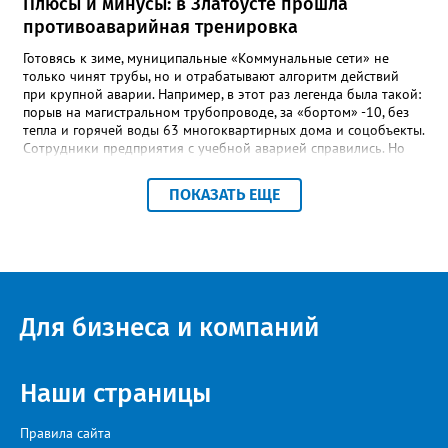
Плюсы и минусы: в Златоусте прошла
школы, который продолжает жить её принципами», - говорится
противоаварийная тренировка
в некрологе.
Готовясь к зиме, муниципальные «Коммунальные сети» не
только чинят трубы, но и отрабатывают алгоритм действий
при крупной аварии. Например, в этот раз легенда была такой:
порыв на магистральном трубопроводе, за «бортом» -10, без
тепла и горячей воды 63 многоквартирных дома и соцобъекты.
Сотрудники предприятия с учебной аварией справились. Но
участвовавшие в тренировке представители Госжилинспекции
отметили и недочёты. «Например, управляющие компании
ПОКАЗАТЬ ЕЩЕ
несвоевременно приняли меры для предотвращения
“перемерзания” общей домовой тепловой сети
многоквартирного дома, отсутствовало взаимодействие с
ресурсоснабжающей организацией, ЕДДС и иными службами»,
— сообщила начальник Главного управления ГЖИ Ирина
Настенко. В следующий раз, рекомендовали в
Госжилинспекции, службы должны действовать слаженно. И
Для бизнеса и компаний
оперативно делиться информацией со всеми
заинтересованными – от поставщика тепла до конечных
потребителей.
Наши страницы
Правила сайта