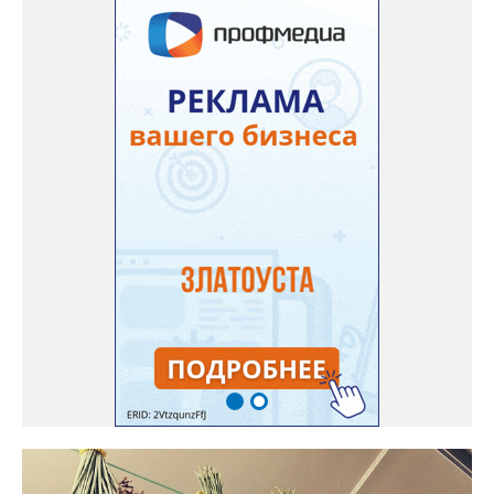
называемых северных арбузов – «Юлия», а также «Коккоро»
(он жёлтый и, говорят, очень сладкий). Вот уже первый на пару
кило вызрел. Чтобы не оборвал плеть, подвешиваю своих
полосатиков в сетках из-под овощей или авоськах,
подкармливаю. Не терпится попробовать!». Опытные
бахчеводы из южных регионов в соцсетях посоветовали нашей
землячке: арбуз будет созревшим не раньше, чем с его кожуры
пропадет матовость (станет глянцевым). По срокам опыления
норма зрелости для «Коккоро» - не менее 42 дней от завязи
размером с грецкий орех. Екатерина выяснила у знающих
людей и причину своих неудач – её сеянцы не опылялись, и это
нужно было делать самостоятельно. «Мужской» цветочек для
этого прикладывают к «женскому» - тычинку к пестику. Фото:
Екатерина Громова, специально для «Златоуст.инфо».
Обсуждение новости здесь
ВКОНТАКТЕ https://vk.com/newszlatoust74