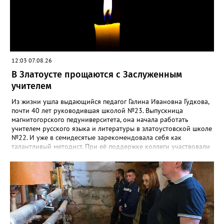
12:03 07.08.26
В Златоусте прощаются с Заслуженным
учителем
Из жизни ушла выдающийся педагог Галина Ивановна Гудкова,
почти 40 лет руководившая школой №23. Выпускница
магнитогорского педуниверситета, она начала работать
учителем русского языка и литературы в златоустовской школе
№22. И уже в семидесятые зарекомендовала себя как
талантливый методист. При её поддержке коллеги участвовали
в профессиональных конкурсах и добивались успехов.
«Благодаря её мудрому руководству в школе сформировался
сильный педагогический коллектив, объединённый общими
ценностями и любовью к своему делу. Для многих Галина
Ивановна навсегда останется не только талантливым
руководителем, но и настоящим Учителем с большой буквы», -
говорится в сообществе школы №23 во ВКонтакте. Свои
соболезнования семье Галины Ивановны выразил глава