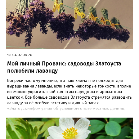
16:04 07.08.26
Мой личный Прованс: садоводы Златоуста
полюбили лаванду
Вопреки частому мнению, что наш климат не подходит для
выращивания лаванды, если знать некоторые тонкости, вполне
возможно украсить свой сад этим нарядным и ароматным
цветком. Всё больше садоводов Златоуста стремятся разводить
лаванду за её особую эстетику и дивный запах.
«Златоуст.инфо» узнал об успешном опыте местных дачниц.
«Я вырастила лаванду нежно-сиреневого красивого цвета из
семян (на фото), - отметила «Златоуст.инфо» хозяйка частного
дома Екатерина Бойко. – Посадила вдоль забора, потому что
низины этот цветок не любит. Вот уже второй год растет и
радует меня. Соседи просят саженцы: аромат и до них