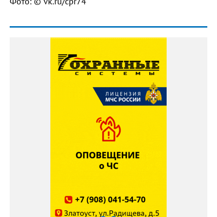
Фото: © vk.ru/cpr74