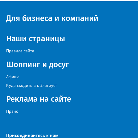
— сообщила начальник Главного управления ГЖИ Ирина
Настенко. В следующий раз, рекомендовали в
Госжилинспекции, службы должны действовать слаженно. И
Для бизнеса и компаний
оперативно делиться информацией со всеми
заинтересованными – от поставщика тепла до конечных
потребителей.
Наши страницы
Правила сайта
Шоппинг и досуг
Афиша
Куда сходить в г. Златоуст
Реклама на сайте
Прайс
Присоединяйтесь к нам