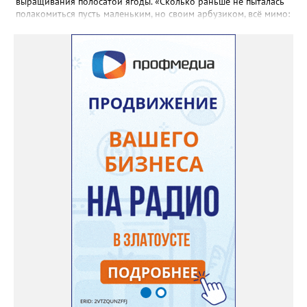
выращивания полосатой ягоды. «Сколько раньше не пыталась
полакомиться пусть маленьким, но своим арбузиком, всё мимо:
вырастали до размера бобов и отваливались, - поделилась со
«Златоуст.инфо» садовод. – В этом году посадила сорт так
называемых северных арбузов – «Юлия», а также «Коккоро»
(он жёлтый и, говорят, очень сладкий). Вот уже первый на пару
кило вызрел. Чтобы не оборвал плеть, подвешиваю своих
полосатиков в сетках из-под овощей или авоськах,
подкармливаю. Не терпится попробовать!». Опытные
бахчеводы из южных регионов в соцсетях посоветовали нашей
землячке: арбуз будет созревшим не раньше, чем с его кожуры
пропадет матовость (станет глянцевым). По срокам опыления
норма зрелости для «Коккоро» - не менее 42 дней от завязи
размером с грецкий орех. Екатерина выяснила у знающих
людей и причину своих неудач – её сеянцы не опылялись, и это
нужно было делать самостоятельно. «Мужской» цветочек для
этого прикладывают к «женскому» - тычинку к пестику. Фото:
Екатерина Громова, специально для «Златоуст.инфо».
Обсуждение новости здесь
ВКОНТАКТЕ https://vk.com/newszlatoust74