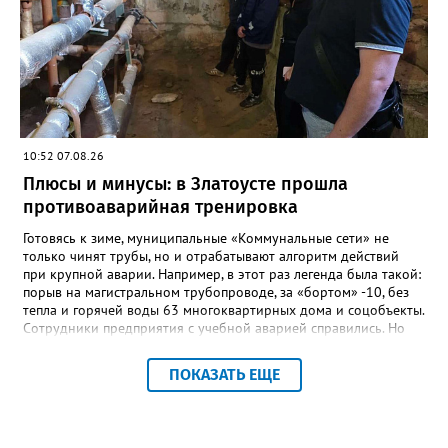
руководителем, но и настоящим Учителем с большой буквы», -
говорится в сообществе школы №23 во ВКонтакте. Свои
соболезнования семье Галины Ивановны выразил глава
Златоуста Олег Решетников. «Её вклад зафиксирован в
важнейших документах школы, но главное - он остался в
людях: в тех учителях, которых она поддержала, в тех
учениках, которых она вдохновила. Заслуженный учитель РФ,
«Отличник народного просвещения», обладатель медали «За
10:52 07.08.26
доблестный труд», Галина Ивановна оставила не только
награды и документы, но и работающий, живой механизм
Плюсы и минусы: в Златоусте прошла
школы, который продолжает жить её принципами», - говорится
противоаварийная тренировка
в некрологе.
Готовясь к зиме, муниципальные «Коммунальные сети» не
только чинят трубы, но и отрабатывают алгоритм действий
при крупной аварии. Например, в этот раз легенда была такой:
порыв на магистральном трубопроводе, за «бортом» -10, без
тепла и горячей воды 63 многоквартирных дома и соцобъекты.
Сотрудники предприятия с учебной аварией справились. Но
участвовавшие в тренировке представители Госжилинспекции
отметили и недочёты. «Например, управляющие компании
ПОКАЗАТЬ ЕЩЕ
несвоевременно приняли меры для предотвращения
“перемерзания” общей домовой тепловой сети
многоквартирного дома, отсутствовало взаимодействие с
ресурсоснабжающей организацией, ЕДДС и иными службами»,