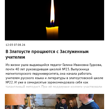
12:03 07.08.26
В Златоусте прощаются с Заслуженным
учителем
Из жизни ушла выдающийся педагог Галина Ивановна Гудкова,
почти 40 лет руководившая школой №23. Выпускница
магнитогорского педуниверситета, она начала работать
учителем русского языка и литературы в златоустовской школе
№22. И уже в семидесятые зарекомендовала себя как
талантливый методист. При её поддержке коллеги участвовали
в профессиональных конкурсах и добивались успехов.
«Благодаря её мудрому руководству в школе сформировался
сильный педагогический коллектив, объединённый общими
ценностями и любовью к своему делу. Для многих Галина
Ивановна навсегда останется не только талантливым