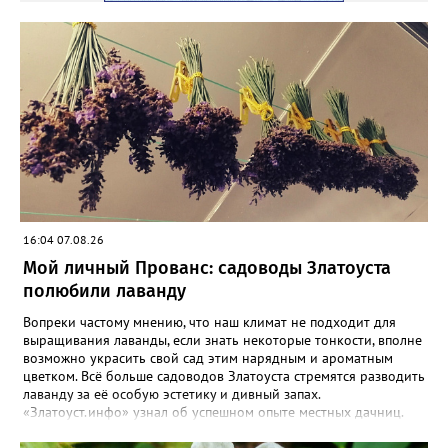
16:04 07.08.26
Мой личный Прованс: садоводы Златоуста
полюбили лаванду
Вопреки частому мнению, что наш климат не подходит для
выращивания лаванды, если знать некоторые тонкости, вполне
возможно украсить свой сад этим нарядным и ароматным
цветком. Всё больше садоводов Златоуста стремятся разводить
лаванду за её особую эстетику и дивный запах.
«Златоуст.инфо» узнал об успешном опыте местных дачниц.
«Я вырастила лаванду нежно-сиреневого красивого цвета из