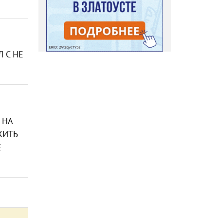
Л С НЕ
 НА
ЖИТЬ
Е