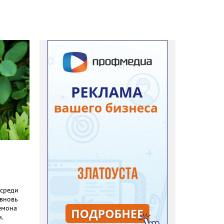
 среди
 вновь
емона
.