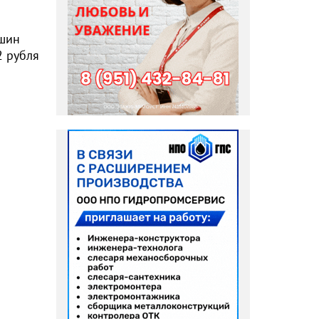
ашин
2 рубля