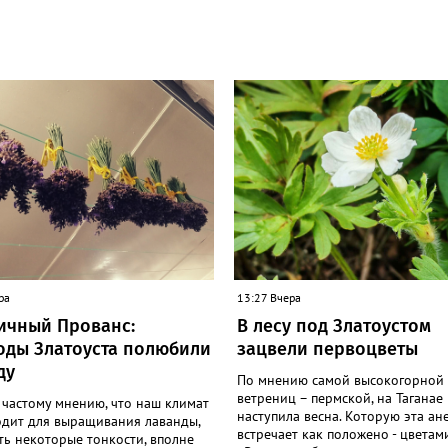
ра
13:27 Вчера
ичный Прованс:
В лесу под Златоустом
оды Златоуста полюбили
зацвели первоцветы
ду
По мнению самой высокогорной
ветрениц – пермской, на Таганае
 частому мнению, что наш климат
наступила весна. Которую эта ан
одит для выращивания лаванды,
встречает как положено - цветами
ть некоторые тонкости, вполне