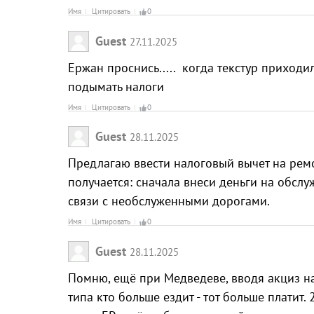
Имя
Цитировать
0
Guest
27.11.2025
Ержан проснись..... когда текстур приходи
подымать налоги
Имя
Цитировать
0
Guest
28.11.2025
Предлагаю ввести налоговый вычет на ремон
получается: сначала внеси деньги на обслу
связи с необслуженными дорогами.
Имя
Цитировать
0
Guest
28.11.2025
Помню, ещё при Медведеве, вводя акциз на
типа кто больше ездит - тот больше платит.