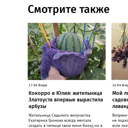
Смотрите также
17:06 Вчера
16:04 Вче
Кокорро и Юлия: жительница
Мой л
Златоуста впервые вырастила
садов
арбузы
лаван
Жительница Седьмого жилучастка
Вопреки
Екатерина Громова всегда мечтала
не подх
создать в теплице свою мини-бахчу, но в
если зна