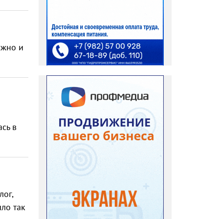
ожно и
сь в
лог,
ыло так