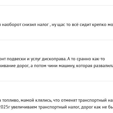
л наоборот снизил налог , ну щас то всё сидит крепко м
т подвески и услуг дископрава. А то сранно как-то
живание дорог, а потом чини машину, которая развалила
 топливо, мамой клялись, что отменят транспортный на
 2025г увеличиваем транспортный налог, дорог как не б