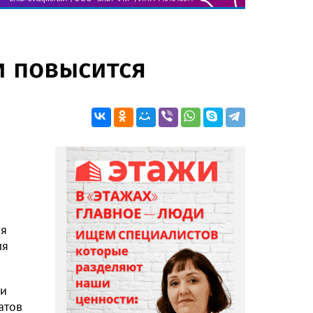
и повысится
ля
ля
 и
атов