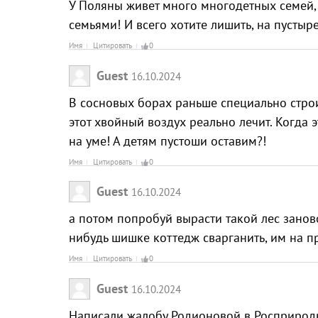
У Поляны живет много многодетных семей, 
семьями! И всего хотите лишить, на пустыре
Имя
Цитировать
0
Guest
16.10.2024
В сосновых борах раньше специально стро
этот хвойный воздух реально лечит. Когда 
на уме! А детям пустоши оставим?!
Имя
Цитировать
0
Guest
16.10.2024
а потом попробуй вырасти такой лес занов
нибудь шишке коттедж сварганить, им на п
Имя
Цитировать
0
Guest
16.10.2024
Написали жалобу Родионовой в Росприродна