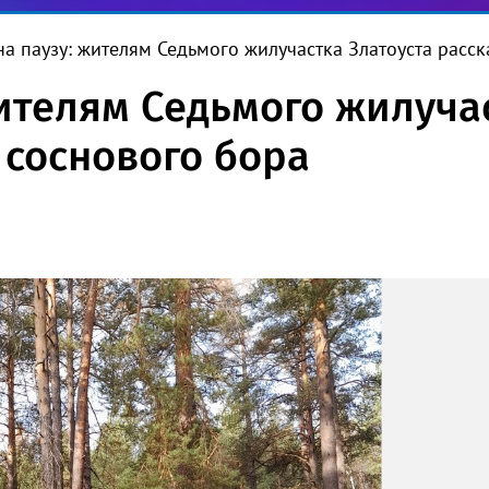
 на паузу: жителям Седьмого жилучастка Златоуста расск
жителям Седьмого жилуча
 соснового бора