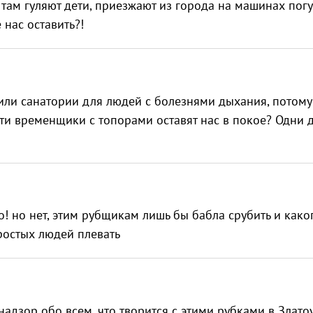
там гуляют дети, приезжают из города на машинах погу
 нас оставить?!
или санатории для людей с болезнями дыхания, потому
эти временщики с топорами оставят нас в покое? Одни 
о! но нет, этим рубщикам лишь бы бабла срубить и како
ростых людей плевать
дзор обо всем, что творится с этими рубками в Злато