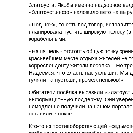
Златоуста. Якобы именно надзорное ведо
«Златоуст.инфо» наложило вето на выру
«Под нож», то есть под топор, исправит
планировала пустить широкую полосу (в 
корабельными.
«Наша цель - отстоять общую точку зрен
красивейшем месте отдыха жителей не то
корреспонденту жители посёлка. - Не тро
Надеемся, что власть нас услышит. Мы д
гуляли на пустоши, промеж пеньков!»
Обитатели посёлка выразили «Златоуст.
информационную поддержку. Они уверены
немедленно получили на нашем портале
оставили в покое.
Кто-то из противоборствующей «седьмовс
затёр темным варом зарубки, скрыв под