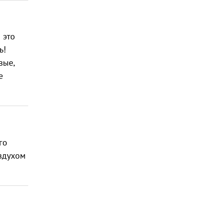
 это
ь!
вые,
е
го
оздухом