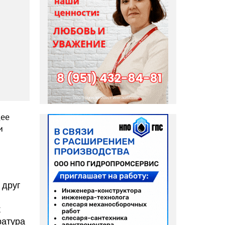
щее
и
 друг
к
ратура