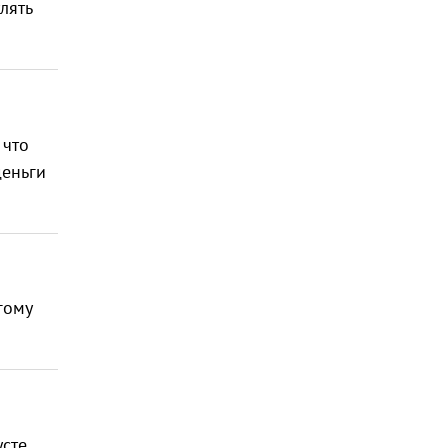
лять
 что
деньги
гому
усте