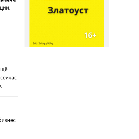
ции.
ещё
 сейчас
.
бизнес