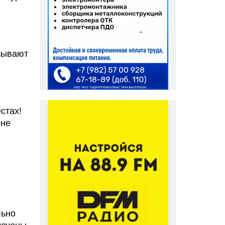
азывают
стах!
 не
и
льно
мечены