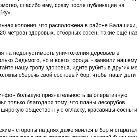
мство, спасибо ему, сразу после публикации на
бку».
ельная колония, что расположена в районе Балашихи,
20 метров) здоровых, отборных сосен. Такие ещё н
ия на недопустимость уничтожения деревьев в
лько Седьмого, но и всего города, - заявили нашему
гайте нашу тропу здоровья, идите рубить в других ме
олжны сберечь свой сосновый бор, чтобы наши дети
инфо» большую признательность за оперативную
: только благодаря тому, что планы лесорубов
 широкую общественную огласку, красавицы-сосны 
ким» стороны на днях даже явился в бор и старате
 ним прежнюю ярко-красную краску, которой были по