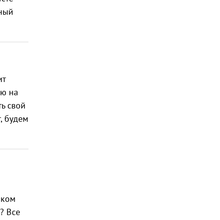
рный
ит
ию на
ть свой
, будем
аком
? Все