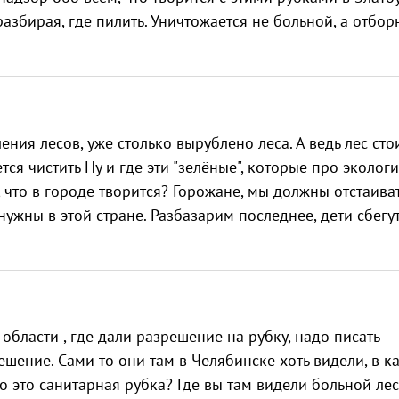
разбирая, где пилить. Уничтожается не больной, а отбо
ия лесов, уже столько вырублено леса. А ведь лес сто
тся чистить Ну и где эти "зелёные", которые про эколог
, что в городе творится? Горожане, мы должны отстаива
нужны в этой стране. Разбазарим последнее, дети сбегут
бласти , где дали разрешение на рубку, надо писать
ешение. Сами то они там в Челябинске хоть видели, в к
то это санитарная рубка? Где вы там видели больной лес