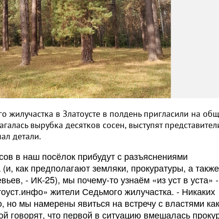
ого жилучастка в Златоусте в полдень пригласили на об
агалась вырубка десятков сосен, выступят представител
ал детали.
часов в наш посёлок прибудут с разъяснениями
(и, как предполагают земляки, прокуратуры, а также
ев, - ИК-25), мы почему-то узнаём «из уст в уста» -
атоуст.инфо» жители Седьмого жилучастка. - Никаких
 но мы намерены явиться на встречу с властями ка
й говорят, что первой в ситуацию вмешалась проку