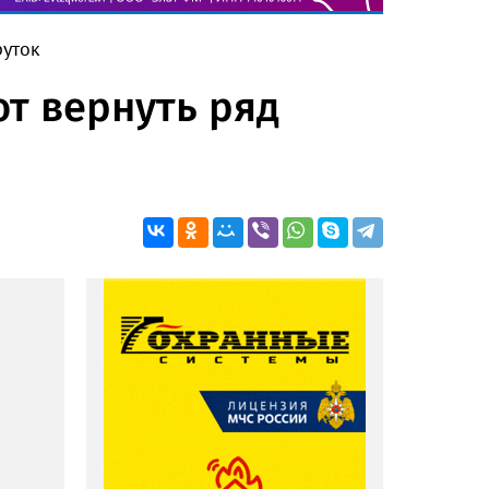
руток
ют вернуть ряд