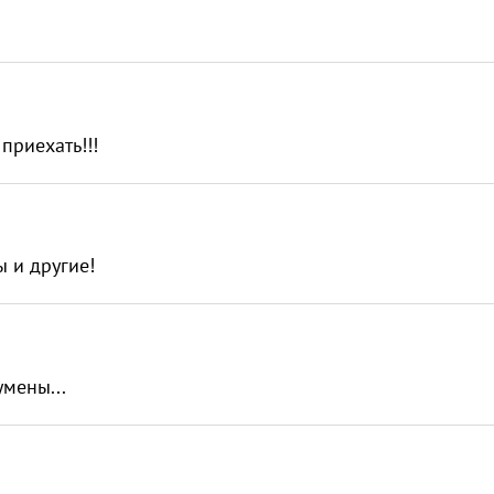
приехать!!!
ы и другие!
умены...