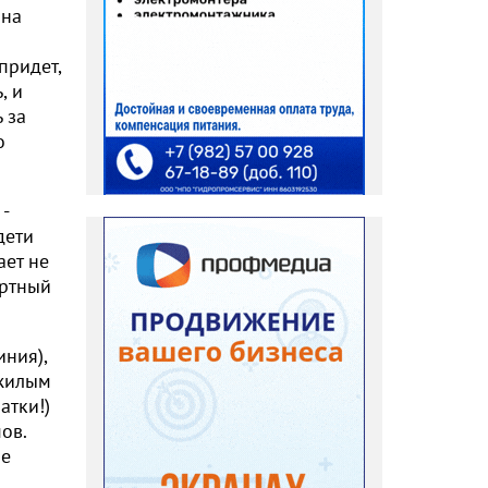
 на
придет,
, и
 за
о
-
дети
ает не
ортный
иния),
ожилым
атки!)
ов.
не