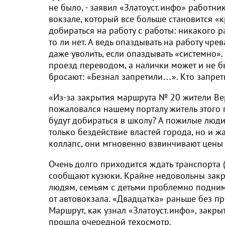
не было, - заявил «Златоуст.инфо» работник
вокзале, который все больше становится 
добираться на работу с работы: никакого р
то ли нет. А ведь опаздывать на работу чр
даже уволить, если опаздывать «системно».
проезд переводом, а налички может и не бы
бросают: «Безнал запретили…». Кто запрет
«Из-за закрытия маршрута № 20 жители Вер
пожаловался нашему порталу житель этого п
будут добираться в школу? А пожилые люди 
только бездействие властей города, но и ж
коллапс, они мгновенно взвинчивают цены 
Очень долго приходится ждать транспорта (
сообщают кузюки. Крайне недовольны зак
людям, семьям с детьми проблемно поднимат
от автовокзала. «Двадцатка» раньше без п
Маршрут, как узнал «Златоуст.инфо», закрыт
прошла очередной техосмотр.