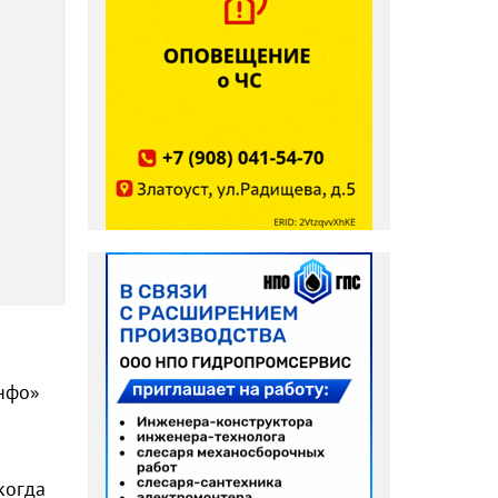
инфо»
когда