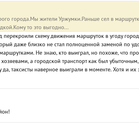
рого города.Мы жители Уржумки.Раньше сел в маршрутк
дкой.Кому то это выгодно...
ад перекроили схему движения маршруток в угоду горо
торый даже близко не стал полноценной заменой по уд
аршрутками. Не знаю, кто выиграл, но похоже, что пр
 хозяевами, а городской транспорт как был убыточным,
ну да, таксисты наверное выиграли в моменте. Хотя и их
йон!