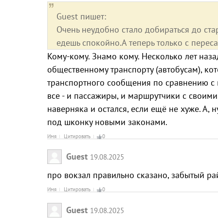
Guest пишет:
Очень неудобно стало добираться до ста
едешь спокойно.А теперь только с переса
Кому-кому. Знамо кому. Несколько лет наз
общественному транспорту (автобусам), ко
транспортного сообщения по сравнению с м
все - и пассажиры, и маршрутчики с своими
наверняка и остался, если ещё не хуже. А, 
под шконку новыми законами.
Имя
Цитировать
0
Guest
19.08.2025
про вокзал правильно сказано, забытый ра
Имя
Цитировать
0
Guest
19.08.2025