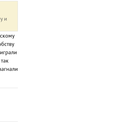
у и
дскому
обству
оиграли
 так
 загнали