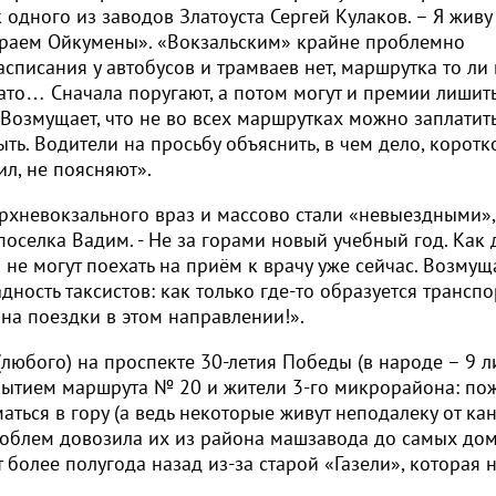
 одного из заводов Златоуста Сергей Кулаков. – Я живу
«краем Ойкумены». «Вокзальским» крайне проблемно
асписания у автобусов и трамваев нет, маршрутка то ли 
евато… Сначала поругают, а потом могут и премии лишить
 Возмущает, что не во всех маршрутках можно заплатить
ть. Водители на просьбу объяснить, в чем дело, коротк
ил, не поясняют».
хневокзального враз и массово стали «невыездными», 
оселка Вадим. - Не за горами новый учебный год. Как 
не могут поехать на приём к врачу уже сейчас. Возмущ
адность таксистов: как только где-то образуется трансп
на поездки в этом направлении!».
любого) на проспекте 30-летия Победы (в народе – 9 л
рытием маршрута № 20 и жители 3-го микрорайона: п
ься в гору (а ведь некоторые живут неподалеку от кан
роблем довозила их из района машзавода до самых дом
 более полугода назад из-за старой «Газели», которая 