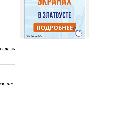
и едешь
вечером