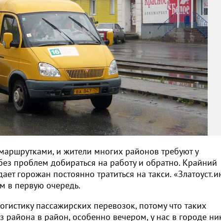
 маршрутками, и жители многих районов требуют у
 без проблем добираться на работу и обратно. Крайний
ет горожан постоянно тратиться на такси. «Златоуст.
м в первую очередь.
гистику пассажирских перевозок, потому что таких
из района в район, особенно вечером, у нас в городе ни