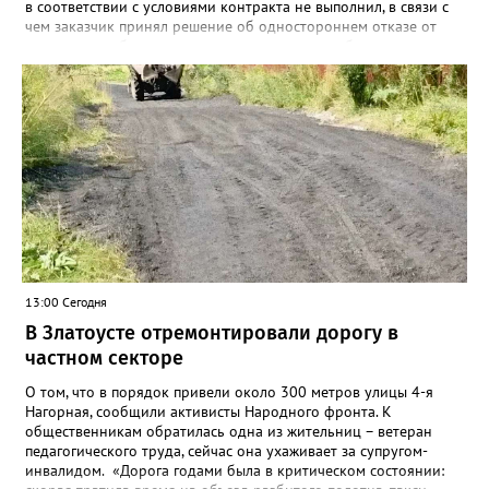
в соответствии с условиями контракта не выполнил, в связи с
чем заказчик принял решение об одностороннем отказе от
исполнения обязательств по контракту», – сообщили в
Челябинском УФАС. Антимонопольная служба приняла
решение включить ООО «ПИАЛ» в реестр недобросовестных
поставщиков. В чёрном списке уфимский подрядчик будет два
года.
13:00 Сегодня
В Златоусте отремонтировали дорогу в
частном секторе
О том, что в порядок привели около 300 метров улицы 4-я
Нагорная, сообщили активисты Народного фронта. К
общественникам обратилась одна из жительниц – ветеран
педагогического труда, сейчас она ухаживает за супругом-
инвалидом. «Дорога годами была в критическом состоянии: