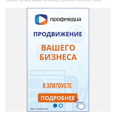
скорая тратила время на объезд разбитого полотна, такси
порой отказывались пробираться к домам, щадя подвеску, а
однажды реанимация не смогла добраться до больного.
Жители писали в администрацию города и другие инстанции,
пытались ремонтировать дорогу своими силами – всё тщетно»,
– рассказали в ОНФ. Общественники подчеркнули: именно
они добились, чтобы участок разровняли и отсыпали. Для
этого потребовалось обратиться в мэрию Златоуста.