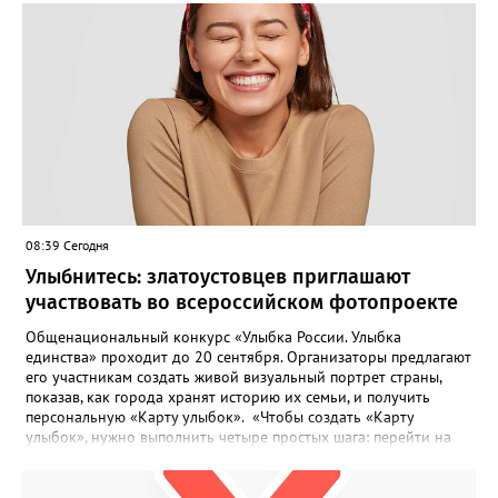
08:39 Сегодня
Улыбнитесь: златоустовцев приглашают
участвовать во всероссийском фотопроекте
Общенациональный конкурс «Улыбка России. Улыбка
единства» проходит до 20 сентября. Организаторы предлагают
его участникам создать живой визуальный портрет страны,
показав, как города хранят историю их семьи, и получить
персональную «Карту улыбок». «Чтобы создать «Карту
улыбок», нужно выполнить четыре простых шага: перейти на
сайт улыбкароссии.рф и нажать кнопку «Собрать карту
улыбок»; загрузить фотографию с улыбкой – подойдёт портрет
одного человека, пары, семьи или нескольких поколений в