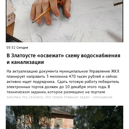
примерно каждый пятый из тех, кто установил самозапрет,
никогда кредиты не брал, столько же погасили долги недавно,
а больше половины имеют долговые обязательства сейчас.
05:52 Сегодня
В Златоусте «освежат» схему водоснабжения
и канализации
На актуализацию документа муниципальное Управление ЖКХ
планирует направить 3 миллиона 470 тысяч рублей и сейчас
активно ищет подрядчика. Сдать готовую работу победитель
электронных торгов должен до 10 декабря этого года. В
техническом задании, которое размещено на портале
закупки.гоу, сказано, что среди главных задач - улучшение
качества жизни и охраны здоровья златоустовцев и
повышение энергоэффективности систем. Кроме электронных
схем, исполнителю нужно разработать предложения по
строительству и реконструкции водоснабжения и канализации,
оценив размер вложений, а также представить перечень
бесхозных объектов и возможные сценарии развития этой