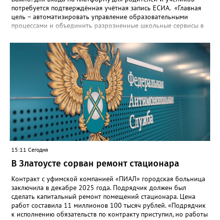
потребуется подтверждённая учётная запись ЕСИА. «Главная
цель – автоматизировать управление образовательными
процессами и объединить разрозненные школьные сервисы в
одну безопасную государственную экосистему, - сообщили в
региональном министерстве образования. - Платформа ТОР
“Моя школа” объединит все школьные сервисы в единую
безопасную государственную экосистему. Предполагается, что
переход пройдёт максимально комфортно для пользователей».
Привычные функции - оценки, расписание, домашние задания,
связь с учителями, знакомые пользователям экосистемы
«Госуслуги Моя школа», не просто сохранятся, они будут
собраны в одном месте, подчеркнули в ведомстве. Причём в
этом случае переход на ТОР станет вообще незаметным.
15:11 Сегодня
В Златоусте сорван ремонт стационара
Контракт с уфимской компанией «ПИАЛ» городская больница
заключила в декабре 2025 года. Подрядчик должен был
сделать капитальный ремонт помещений стационара. Цена
работ составила 11 миллионов 100 тысяч рублей. «Подрядчик
к исполнению обязательств по контракту приступил, но работы