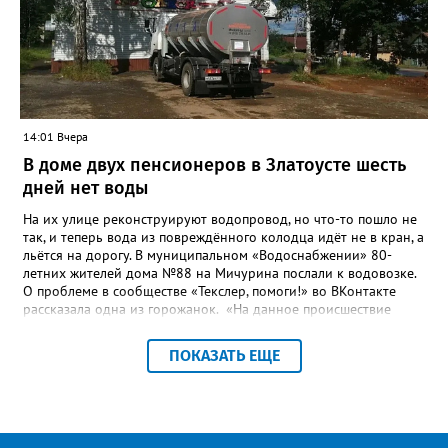
сферы городского хозяйства. В июне 2025 года
«Златоуст.инфо» сообщал о подобных торгах. Тогда цена
вопроса была почти в три раза выше - 9 миллионов 13 тысяч
486 рублей, а в списке работ была разработка электронной
системы ливнёвок.
14:01 Вчера
В доме двух пенсионеров в Златоусте шесть
дней нет воды
На их улице реконструируют водопровод, но что-то пошло не
так, и теперь вода из повреждённого колодца идёт не в кран, а
льётся на дорогу. В муниципальном «Водоснабжении» 80-
летних жителей дома №88 на Мичурина послали к водовозке.
О проблеме в сообществе «Текслер, помоги!» во ВКонтакте
рассказала одна из горожанок. «На данное происшествие
аварийная бригада до сих пор не приехала, и по словам
гл.инженера Шепелева А.Н. из обслуживающей организации
ПОКАЗАТЬ ЕЩЕ
МУП ЗГО "Златоустовское Водоснабжение" ул. Островского, 7,
никакие работы по восстановлению подачи воды в дом
проводиться не будут. Вот уже шесть дней пенсионеры без
воды!», - пишет возмущённая женщина (стиль, орфография и
пунктуация авторские). Под обращением есть комментарий