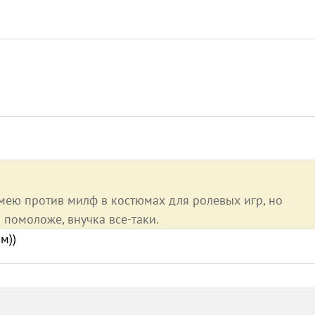
имею против милф в костюмах для ролевых игр, но
 помоложе, внучка все-таки.
м))