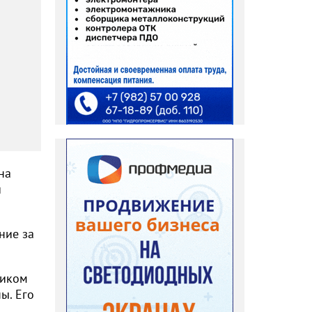
на
и
ние за
ликом
ы. Его