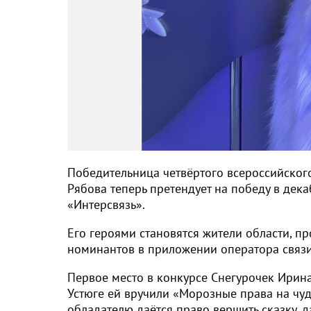
Победительница четвёртого всероссийског
Рябова теперь претендует на победу в де
«Интерсвязь».
Его героями становятся жители области, п
номинантов в приложении оператора связи
Первое место в конкурсе Снегурочек Ирин
Устюге ей вручили «Морозные права на чуд
обладателю даётся право вершить сказку, д