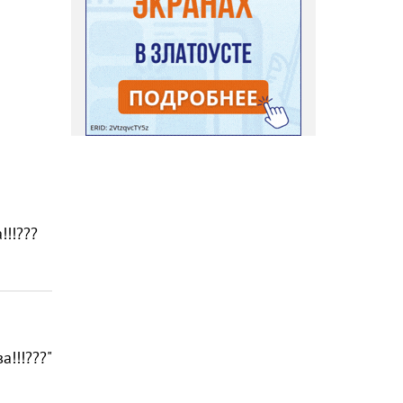
!!???
!!!???"