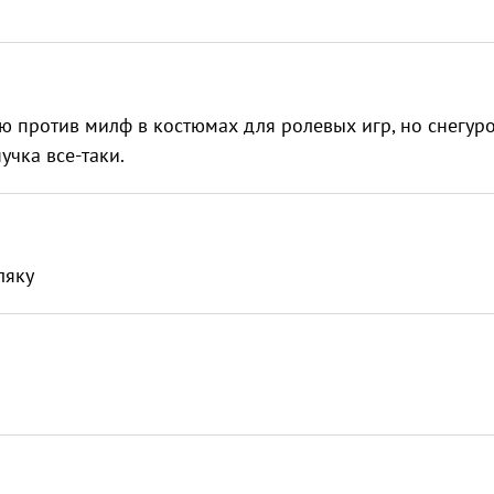
ею против милф в костюмах для ролевых игр, но снегур
учка все-таки.
ляку