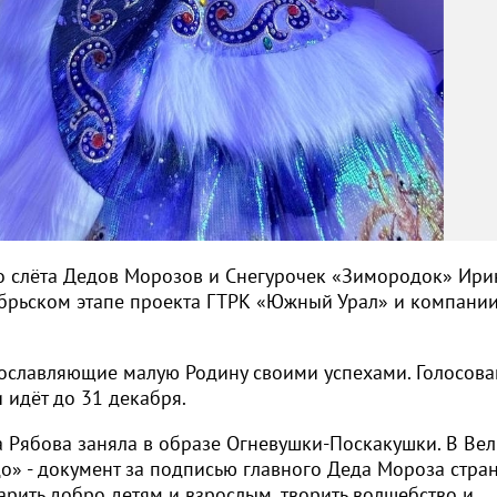
о слёта Дедов Морозов и Снегурочек «Зимородок» Ири
кабрьском этапе проекта ГТРК «Южный Урал» и компани
рославляющие малую Родину своими успехами. Голосова
 идёт до 31 декабря.
а Рябова заняла в образе Огневушки-Поскакушки. В Ве
о» - документ за подписью главного Деда Мороза стран
арить добро детям и взрослым, творить волшебство и