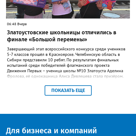
действительно важны для людей», - утверждают в
министерстве.
06:48 Вчера
Златоустовские школьницы отличились в
финале «Большой перемены»
Завершающий этап всероссийского конкурса среди учеников
5-7 классов прошёл в Красноярске. Челябинскую область в
Сибири представили 10 ребят. По результатам финальных
испытаний среди победителей флагманского проекта
Движения Первых – ученица школы №10 Златоуста Аделина
Фролова, её однокашница Алиса Девлешева стала призёром.
«Церемония закрытия финала прошла в Сибирском
федеральном университете с участием Президента Российской
ПОКАЗАТЬ ЕЩЕ
Федерации Владимира Путина, который поздравил участников
с успешным завершением конкурса и отметил значимость
проекта для развития талантливой молодёжи», - сообщили в
Движении Первых Златоуста. Победителей Всероссийского
конкурса «Большая перемена» ждёт многодневное
«Путешествие мечты» на специальном поезде РЖД по
маршруту Москва-Владивосток с остановками на Байкале и
Для бизнеса и компаний
космодроме Байконур, а также в крупных городах по дороге.