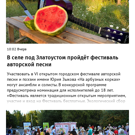
10:02 Вчера
В селе под Златоустом пройдёт фестиваль
авторской песни
Участвовать в VI открытом городском фестивале авторской
песни и поэзии имени Юрия Зыкова «На арбузных корках»
могут ансамбли и солисты. В конкурсной программе
предусмотрена номинация для исполнителей до 18 лет.
«Фестиваль является традиционным открытым мероприятием,
участие и вход на Фестиваль бесплатные. Экологический сбор
от 300 рублей», - сообщают организаторы. «Фестивалить»
горожан приглашают с 8 по 9 августа в палаточном лагере на
берегу реки Ай. Добраться туда можно на рейсовом автобусе
до Веселовки – он отправится в 6:35, 13:21 и 18:01 от
автовокзала. Кроме того, от Центральной библиотеки до села
будут курсировать маршрутные такси. Время отправления в