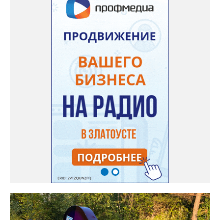
никакие работы по восстановлению подачи воды в дом
проводиться не будут. Вот уже шесть дней пенсионеры без
воды!», - пишет возмущённая женщина (стиль, орфография и
пунктуация авторские). Под обращением есть комментарий
пользователя под ником Olga Vyacheslavovna. Она сообщает:
сейчас МУП «Водоснабжение» ведёт реконструкцию сетей в
посёлке и работать приходится в сложных условиях горной
местности. «К сожалению, в процессе бурения иногда
выявляются или случайно повреждаются существующие вводы
малого диаметра, - отмечает Olga Vyacheslavovna. - Зачастую
такие вводы не отражены в исполнительной документации
либо проходят в непосредственной близости от трассы
строительства. Каждый подобный случай требует отдельного
обследования и последующего восстановления. Несмотря на
возникающие сложности, предприятие ежедневно
обеспечивает жителей питьевой водой. Подвоз воды
организован с 17:00 до 20:00 у магазина “Олеся”».
Представитель «Водоснабжения» уверяет: предприятие делает
всё возможное, «чтобы завершить восстановительные работы в
кратчайшие сроки». И благодарит за «терпение и понимание».
Когда будет восстановлена подача воды в дом №88 в
комментарии не уточняется.