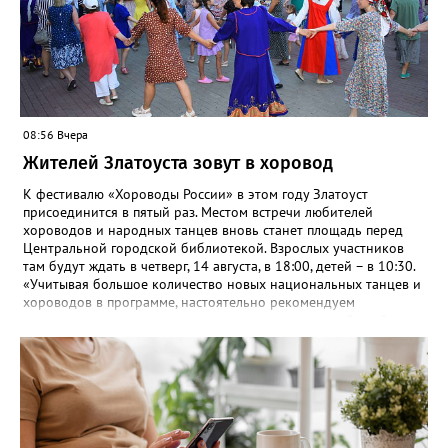
10:00, 11:00, 12:00, обратные рейсы в 21:00, 21:30, 22:00.
08:56 Вчера
Жителей Златоуста зовут в хоровод
К фестивалю «Хороводы России» в этом году Златоуст
присоединится в пятый раз. Местом встречи любителей
хороводов и народных танцев вновь станет площадь перед
Центральной городской библиотекой. Взрослых участников
там будут ждать в четверг, 14 августа, в 18:00, детей – в 10:30.
«Учитывая большое количество новых национальных танцев и
хороводов в программе, настоятельно рекомендуем
познакомиться с ними на репетициях, которые пройдут 6
(четверг) и 11 (вторник) августа в 18:00 на той же площади, -
сообщают организаторы. И добавляют: - Репетиции состоятся в
любую погоду! Если не на открытом воздухе, то в большом
зале на 5-ом этаже». Праздники для детей и взрослых в этом
году будут объединены общим названием «Златоустовский
народ, вставай в единый хоровод!».