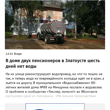
повышение энергоэффективности систем. Кроме электронных
схем, исполнителю нужно разработать предложения по
строительству и реконструкции водоснабжения и канализации,
оценив размер вложений, а также представить перечень
бесхозных объектов и возможные сценарии развития этой
сферы городского хозяйства. В июне 2025 года
«Златоуст.инфо» сообщал о подобных торгах. Тогда цена
вопроса была почти в три раза выше - 9 миллионов 13 тысяч
486 рублей, а в списке работ была разработка электронной
системы ливнёвок.
14:01 Вчера
В доме двух пенсионеров в Златоусте шесть
дней нет воды
На их улице реконструируют водопровод, но что-то пошло не
так, и теперь вода из повреждённого колодца идёт не в кран, а
льётся на дорогу. В муниципальном «Водоснабжении» 80-
летних жителей дома №88 на Мичурина послали к водовозке.
О проблеме в сообществе «Текслер, помоги!» во ВКонтакте
рассказала одна из горожанок. «На данное происшествие
аварийная бригада до сих пор не приехала, и по словам
гл.инженера Шепелева А.Н. из обслуживающей организации
МУП ЗГО "Златоустовское Водоснабжение" ул. Островского, 7,