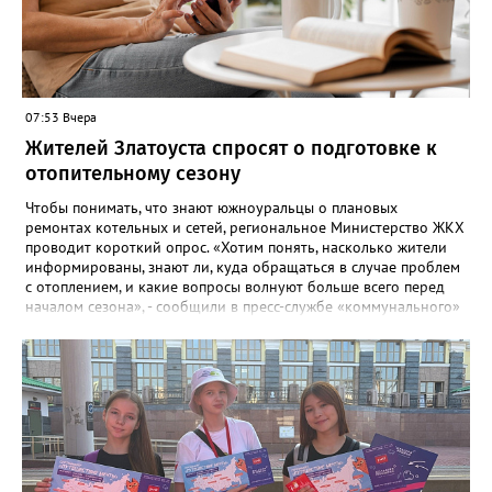
07:53 Вчера
Жителей Златоуста спросят о подготовке к
отопительному сезону
Чтобы понимать, что знают южноуральцы о плановых
ремонтах котельных и сетей, региональное Министерство ЖКХ
проводит короткий опрос. «Хотим понять, насколько жители
информированы, знают ли, куда обращаться в случае проблем
с отоплением, и какие вопросы волнуют больше всего перед
началом сезона», - сообщили в пресс-службе «коммунального»
ведомства. В анкете, с которой ознакомился «Златоуст.инфо»,
6 вопросов. Южноуральцам, например, предлагают поделиться
опасениями, мучающими их накануне зимы. Среди вариантов:
своевременное начало отопительного сезона, температура в
квартире, возможные аварии и перебои, размер платы за
отопление. А также поставить оценку работе управляющей
компании – в диапазоне от «Безусловно хорошо» до
«Безусловно плохо». «Опрос займет всего пару минут, но ваши
ответы помогут обратить внимание на темы, которые