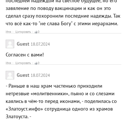
последней надеждой на светлое будущее, но его
завяление по поводу вакцинации и как он это
сделал сразу похоронили последние надежды. Так
что всё как-то "не слава Богу" с этими иерархами.
Имя
Цитировать
0
Guest
18.07.2024
Согласен с вами!
Имя
Цитировать
0
Guest
18.07.2024
- Раньше в наш храм частенько приходили
нетрезвые «молитвенники», пьяно и со слезами
каялись в чём-то перед иконами, - поделилась со
«Златоуст.инфо» сотрудница одного из храмов
Златоуста. -