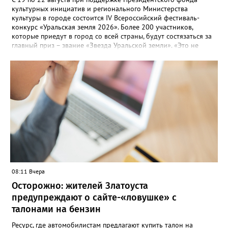
культурных инициатив и регионального Министерства
культуры в городе состоится IV Всероссийский фестиваль-
конкурс «Уральская земля 2026». Более 200 участников,
которые приедут в город со всей страны, будут состязаться за
главный приз – звание «Звезда Уральской земли». «Это не
просто конкурс, а четыре дня живого творчества:
прослушивания участников, мастер-классы от ведущих
наставников, выступления победителей прошлых лет и
приглашённых артистов», - сообщает оргкомитет. Вход на все
фестивальные мероприятия будет свободным. В 2025 году в
фестивале участвовали 26 финалистов из городов
Челябинской, Свердловской, Курганской, Оренбургской
областей, Ханты-Мансийского автономного округа и
Республики Башкортостан. Приглашённой звездой стал
идейный вдохновитель, организатор фестиваля, эстрадный
певец, победитель главного патриотического конкурса страны
«Солдатский конверт», лауреат премии в области культуры и
искусства «Золотая лира», участник телевизионных проектов
08:11 Вчера
на Первом канале, обладатель звания «Голос страны» Алексей
Ковин.
Осторожно: жителей Златоуста
предупреждают о сайте-«ловушке» с
талонами на бензин
Ресурс, где автомобилистам предлагают купить талон на