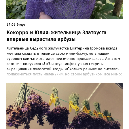
17:06 Вчера
Кокорро и Юлия: жительница Златоуста
впервые вырастила арбузы
Жительница Седьмого жилучастка Екатерина Громова всегда
мечтала создать в теплице свою мини-бахчу, но в нашем
суровом климате эта идея неизменно проваливалась. А в этом
сезоне – получилось! «Златоуст.инфо» узнал секреты
выращивания полосатой ягоды. «Сколько раньше не пыталась
полакомиться пусть маленьким, но своим арбузиком, всё мимо:
вырастали до размера бобов и отваливались, - поделилась со
«Златоуст.инфо» садовод. – В этом году посадила сорт так
называемых северных арбузов – «Юлия», а также «Коккоро»
(он жёлтый и, говорят, очень сладкий). Вот уже первый на пару
кило вызрел. Чтобы не оборвал плеть, подвешиваю своих
полосатиков в сетках из-под овощей или авоськах,
подкармливаю. Не терпится попробовать!». Опытные
бахчеводы из южных регионов в соцсетях посоветовали нашей
землячке: арбуз будет созревшим не раньше, чем с его кожуры
пропадет матовость (станет глянцевым). По срокам опыления