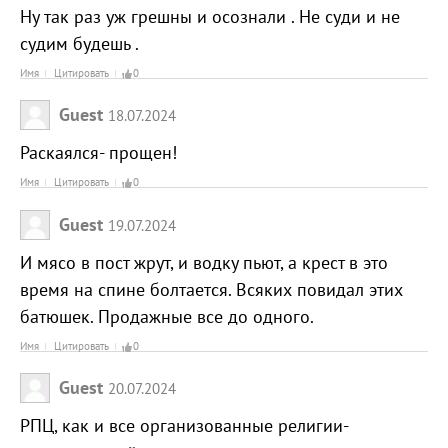
Ну так раз уж грешны и осознали . Не суди и не
судим будешь .
Имя
Цитировать
0
Guest
18.07.2024
Раскаялся- прощен!
Имя
Цитировать
0
Guest
19.07.2024
И мясо в пост жрут, и водку пьют, а крест в это
время на спине болтается. Всяких повидал этих
батюшек. Продажные все до одного.
Имя
Цитировать
0
Guest
20.07.2024
РПЦ, как и все организованные религии-