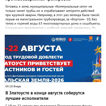
в некрологе.
Готовясь к зиме, муниципальные «Коммунальные сети» не
только чинят трубы, но и отрабатывают алгоритм действий
при крупной аварии. Например, в этот раз легенда была такой:
порыв на магистральном трубопроводе, за «бортом» -10, без
тепла и горячей воды 63 многоквартирных дома и соцобъекты.
Сотрудники предприятия с учебной аварией справились. Но
участвовавшие в тренировке представители Госжилинспекции
отметили и недочёты. «Например, управляющие компании
несвоевременно приняли меры для предотвращения
“перемерзания” общей домовой тепловой сети
многоквартирного дома, отсутствовало взаимодействие с
ресурсоснабжающей организацией, ЕДДС и иными службами»,
— сообщила начальник Главного управления ГЖИ Ирина
Настенко. В следующий раз, рекомендовали в
Госжилинспекции, службы должны действовать слаженно. И
оперативно делиться информацией со всеми
заинтересованными – от поставщика тепла до конечных
потребителей.
09:28 Вчера
В Златоусте в конце августа соберутся
лучшие исполнители
С 19 по 22 августа при поддержке Президентского фонда