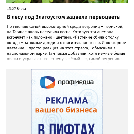
садовод советует сразу убрать семена в холодильник на два
13:27 Вчера
месяца, а место посадки - мульчировать мелкой корой. Семена
самосевом в ней отлично прорастают. Если иногда срезать
В лесу под Златоустом зацвели первоцветы
сухие цветы и стряхивать семена вокруг куртины, лаванда
весной прорастет сама. Ещё один секрет – этот символ
По мнению самой высокогорной среди ветрениц – пермской,
Прованса не любит «вкусную» почву. Добавляйте в посадочную
на Таганае вновь наступила весна. Которую эта анемона
яму гравий и песок – требуется хороший дренаж. В первый год
встречает как положено - цветами. «Растение сбила с толку
Екатерина рекомендует цветы убирать, чтобы силы куста
погода – затяжные дожди и относительное тепло. И повторное
пошли на наращивание корневой системы. А со второго года
цветение – просто реакция на этот стресс», - объяснили в
пусть лаванда цветёт во всю силу! Фото: Екатерина Бойко,
национальном парке. Там также добавили: хотя нежные белые
специально для «Златоуст.инфо». Обсуждение новости здесь
цветы и украшают по-летнему зелёный лес, самой ветренице
ВКОНТАКТЕ https://vk.com/newszlatoust74
такой «рецидив» пользы не приносит, а наоборот, забирает
силы перед долгой зимовкой.