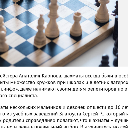
мейстера Анатолия Карпова, шахматы всегда были в ос
рыты множество кружков при школах и в летних лагерях
т.инфо», даже нанимают своим детям репетиторов по э
ого специалиста.
аты нескольких мальчиков и девочек от шести до 16 лет,
го из учебных заведений Златоуста Сергей Р., который 
х родители справедливо полагают, что шахматы – лучш
ть, но и делать правильный выбор. Вы удивитесь, но сей