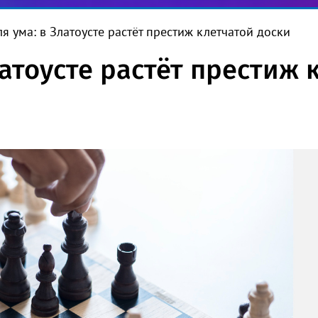
я ума: в Златоусте растёт престиж клетчатой доски
латоусте растёт престиж 