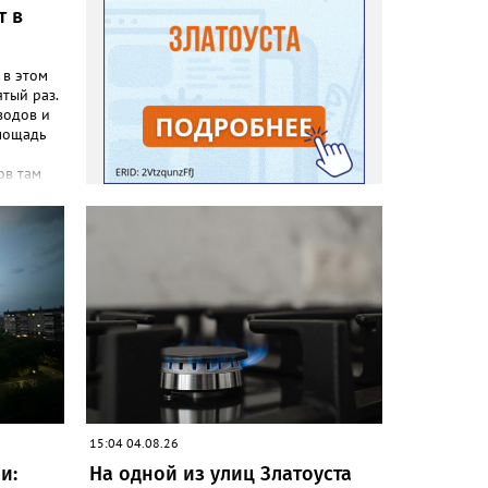
т в
 в этом
ятый раз.
водов и
площадь
ов там
 в 18:00,
шое
 танцев
ятельно
ими на
четверг)
а той же
ры. И
 в
том
-ом
зрослых
общим
15:04 04.08.26
д,
и:
На одной из улиц Златоуста