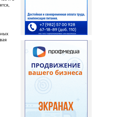
ятся,
ьных
ивая