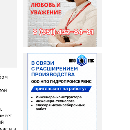
обом
.
той
 -
имеет
ий
час и в