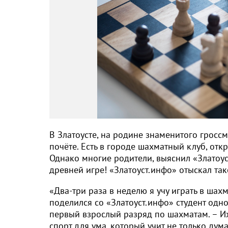
В Златоусте, на родине знаменитого гросс
почёте. Есть в городе шахматный клуб, отк
Однако многие родители, выяснил «Златоус
древней игре! «Златоуст.инфо» отыскал так
«Два-три раза в неделю я учу играть в шахм
поделился со «Златоуст.инфо» студент одно
первый взрослый разряд по шахматам. – И
спорт для ума, который учит не только дума