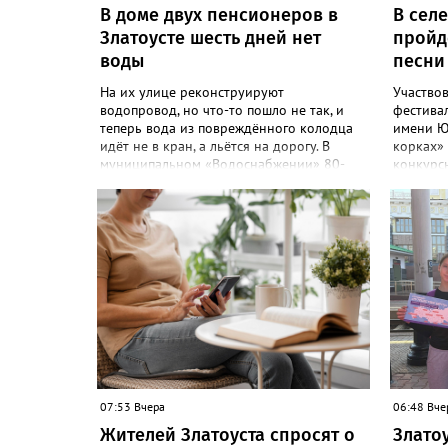
В доме двух пенсионеров в
В сел
Златоусте шесть дней нет
пройд
воды
песни
На их улице реконструируют
Участвов
водопровод, но что-то пошло не так, и
фестивал
теперь вода из повреждённого колодца
имени Ю
идёт не в кран, а льётся на дорогу. В
корках» 
муниципальном «Водоснабжении» 80-
конкурс
летних жителей дома №88 на Мичурина
номинаци
послали к водовозке. О проблеме в
«Фестив
сообществе «Текслер, помоги!» во
открыты
ВКонтакте рассказала одна из
на Фести
горожанок. «На данное происшествие
сбор от 
аварийная бригада до сих пор не
организ
приехала, и по словам гл.инженера
приглаша
Шепелева А.Н. из обслуживающей
лагере н
организации МУП ЗГО "Златоустовское
можно н
Водоснабжение" ул. Островского, 7,
Веселовк
никакие работы по восстановлению
18:01 от
подачи воды в дом проводиться не будут.
Централ
Вот уже шесть дней пенсионеры без
курсиро
07:53 Вчера
06:48 Вче
воды!», - пишет возмущённая женщина
отправле
Жителей Златоуста спросят о
Злато
(стиль, орфография и пунктуация
обратные