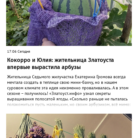
17:06 Сегодня
Кокорро и Юлия: жительница Златоуста
впервые вырастила арбузы
Жительница Седьмого жилучастка Екатерина Громова всегда
мечтала создать в теплице свою мини-бахчу, но в нашем
суровом климате эта идея неизменно проваливалась. А в этом
сезоне – получилось! «Златоуст.инфо» узнал секреты
выращивания полосатой ягоды. «Сколько раньше не пыталась
полакомиться пусть маленьким, но своим арбузиком, всё мимо:
вырастали до размера бобов и отваливались, - поделилась со
«Златоуст.инфо» садовод. – В этом году посадила сорт так
называемых северных арбузов – «Юлия», а также «Коккоро»
(он жёлтый и, говорят, очень сладкий). Вот уже первый на пару
кило вызрел. Чтобы не оборвал плеть, подвешиваю своих
полосатиков в сетках из-под овощей или авоськах,