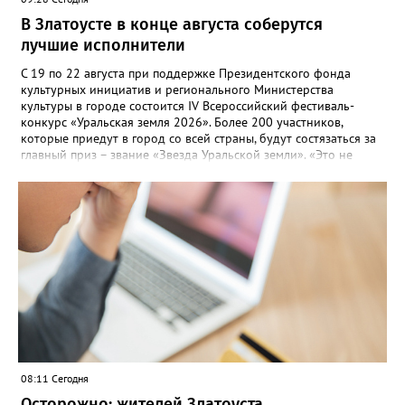
В Златоусте в конце августа соберутся
лучшие исполнители
С 19 по 22 августа при поддержке Президентского фонда
культурных инициатив и регионального Министерства
культуры в городе состоится IV Всероссийский фестиваль-
конкурс «Уральская земля 2026». Более 200 участников,
которые приедут в город со всей страны, будут состязаться за
главный приз – звание «Звезда Уральской земли». «Это не
просто конкурс, а четыре дня живого творчества:
прослушивания участников, мастер-классы от ведущих
наставников, выступления победителей прошлых лет и
приглашённых артистов», - сообщает оргкомитет. Вход на все
фестивальные мероприятия будет свободным. В 2025 году в
фестивале участвовали 26 финалистов из городов
Челябинской, Свердловской, Курганской, Оренбургской
областей, Ханты-Мансийского автономного округа и
Республики Башкортостан. Приглашённой звездой стал
идейный вдохновитель, организатор фестиваля, эстрадный
певец, победитель главного патриотического конкурса страны
«Солдатский конверт», лауреат премии в области культуры и
искусства «Золотая лира», участник телевизионных проектов
08:11 Сегодня
на Первом канале, обладатель звания «Голос страны» Алексей
Ковин.
Осторожно: жителей Златоуста