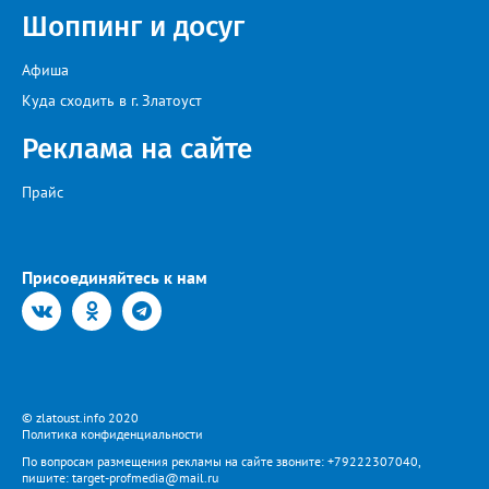
загруженные АЗС полицейские патрули, контролировать запасы
Шоппинг и досуг
бензина и объёмы его продаж, а также обеспечить
бесперебойное снабжение горючим пожарных, скорых и
общественного транспорта.
Афиша
Куда сходить в г. Златоуст
Реклама на сайте
Прайс
Присоединяйтесь к нам
© zlatoust.info 2020
Политика конфиденциальности
По вопросам размещения рекламы на сайте звоните: +79222307040,
пишите: target-profmedia@mail.ru