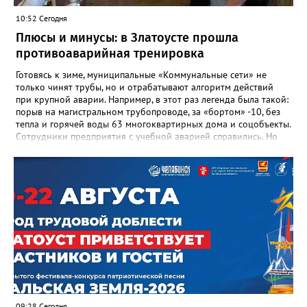
«Отличник народного просвещения», обладатель медали «За
10:52 Сегодня
доблестный труд», Галина Ивановна оставила не только
награды и документы, но и работающий, живой механизм
Плюсы и минусы: в Златоусте прошла
школы, который продолжает жить её принципами», - говорится
противоаварийная тренировка
в некрологе.
Готовясь к зиме, муниципальные «Коммунальные сети» не
только чинят трубы, но и отрабатывают алгоритм действий
при крупной аварии. Например, в этот раз легенда была такой:
порыв на магистральном трубопроводе, за «бортом» -10, без
тепла и горячей воды 63 многоквартирных дома и соцобъекты.
Сотрудники предприятия с учебной аварией справились. Но
участвовавшие в тренировке представители Госжилинспекции
отметили и недочёты. «Например, управляющие компании
несвоевременно приняли меры для предотвращения
“перемерзания” общей домовой тепловой сети
многоквартирного дома, отсутствовало взаимодействие с
ресурсоснабжающей организацией, ЕДДС и иными службами»,
— сообщила начальник Главного управления ГЖИ Ирина
Настенко. В следующий раз, рекомендовали в
Госжилинспекции, службы должны действовать слаженно. И
оперативно делиться информацией со всеми
заинтересованными – от поставщика тепла до конечных
потребителей.
09:28 Сегодня