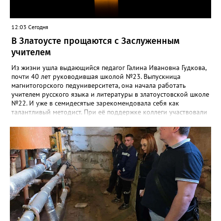
12:03 Сегодня
В Златоусте прощаются с Заслуженным
учителем
Из жизни ушла выдающийся педагог Галина Ивановна Гудкова,
почти 40 лет руководившая школой №23. Выпускница
магнитогорского педуниверситета, она начала работать
учителем русского языка и литературы в златоустовской школе
№22. И уже в семидесятые зарекомендовала себя как
талантливый методист. При её поддержке коллеги участвовали
в профессиональных конкурсах и добивались успехов.
«Благодаря её мудрому руководству в школе сформировался
сильный педагогический коллектив, объединённый общими
ценностями и любовью к своему делу. Для многих Галина
Ивановна навсегда останется не только талантливым
руководителем, но и настоящим Учителем с большой буквы», -
говорится в сообществе школы №23 во ВКонтакте. Свои
соболезнования семье Галины Ивановны выразил глава
Златоуста Олег Решетников. «Её вклад зафиксирован в
важнейших документах школы, но главное - он остался в
людях: в тех учителях, которых она поддержала, в тех
учениках, которых она вдохновила. Заслуженный учитель РФ,