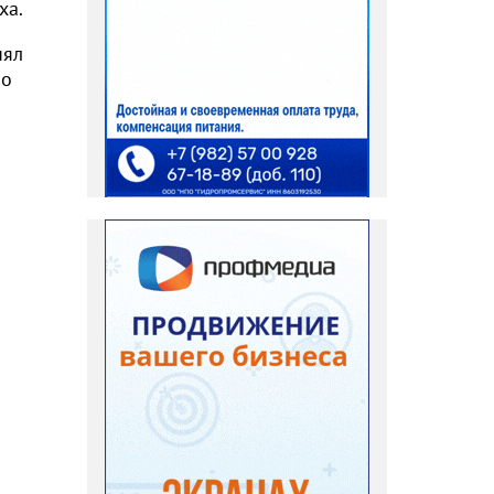
ха.
нял
 о