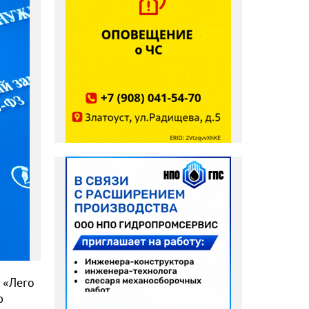
 «Лего
ю