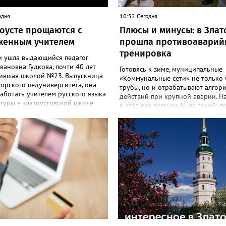
одня
10:52 Сегодня
тоусте прощаются с
Плюсы и минусы: в Злат
женным учителем
прошла противоаварий
тренировка
и ушла выдающийся педагог
вановна Гудкова, почти 40 лет
Готовясь к зиме, муниципальные
ившая школой №23. Выпускница
«Коммунальные сети» не только 
орского педуниверситета, она
трубы, но и отрабатывают алгор
аботать учителем русского языка
действий при крупной аварии. Н
туры в златоустовской школе
в этот раз легенда была такой: п
уже в семидесятые
магистральном трубопроводе, за
ендовала себя как талантливый
«бортом» -10, без тепла и горяч
. При её поддержке коллеги
63 многоквартирных дома и соц
вали в профессиональных
Сотрудники предприятия с учеб
х и добивались успехов.
аварией справились. Но участво
ря её мудрому руководству в
тренировке представители
формировался сильный
Госжилинспекции отметили и нед
ический коллектив, объединённый
«Например, управляющие компа
ценностями и любовью к своему
несвоевременно приняли меры д
я многих Галина Ивановна
предотвращения “перемерзания”
 останется не только
домовой тепловой сети
ивым руководителем, но и
многоквартирного дома, отсутст
м Учителем с большой буквы», -
взаимодействие с ресурсоснабж