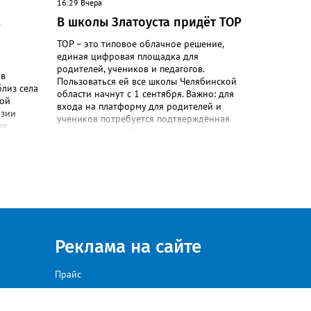
16:29 Вчера
жбами»,
в
В школы Златоуста придёт ТОР
. В
ТОР – это типовое облачное решение,
в
единая цифровая площадка для
ы
родителей, учеников и педагогов.
ивно
 в
Пользоваться ей все школы Челябинской
близ села
области начнут с 1 сентября. Важно: для
щика
кой
входа на платформу для родителей и
.
эзии
учеников потребуется подтверждённая
ых
учётная запись ЕСИА. «Главная цель –
лочка» -
автоматизировать управление
й мяч».
образовательными процессами и
и и
объединить разрозненные школьные
о
сервисы в одну безопасную
о»:
государственную экосистему, - сообщили
в региональном министерстве
ный»,
образования. - Платформа ТОР “Моя
школа” объединит все школьные сервисы
Реклама на сайте
в единую безопасную государственную
дионе
экосистему. Предполагается, что переход
инской
пройдёт максимально комфортно для
Прайс
ей до 13
пользователей». Привычные функции -
00 до 17-
оценки, расписание, домашние задания,
связь с учителями, знакомые