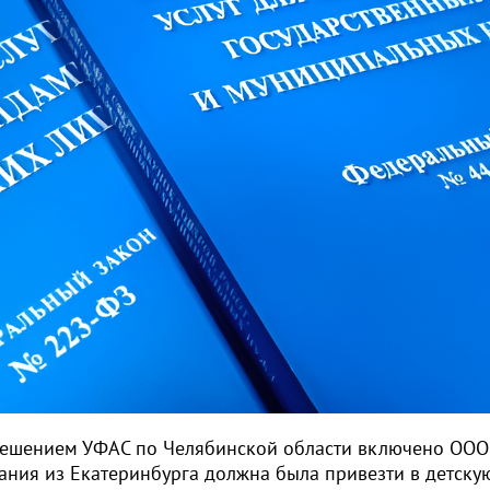
решением УФАС по Челябинской области включено ООО
ания из Екатеринбурга должна была привезти в детску