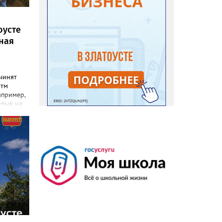
оусте
ная
чинят
итм
апример,
орыв на
ей воды
объекты.
ной
вавшие в
очёты.
нии
ля
 общей
вовало
ающей