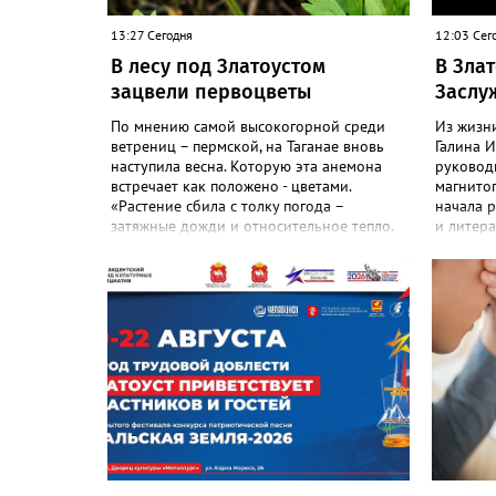
13:27 Сегодня
12:03 Сег
В лесу под Златоустом
В Зла
зацвели первоцветы
Заслу
По мнению самой высокогорной среди
Из жизн
ветрениц – пермской, на Таганае вновь
Галина И
наступила весна. Которую эта анемона
руковод
встречает как положено - цветами.
магнитог
«Растение сбила с толку погода –
начала р
затяжные дожди и относительное тепло.
и литера
И повторное цветение – просто реакция
№22. И 
на этот стресс», - объяснили в
зареком
национальном парке. Там также
методист
добавили: хотя нежные белые цветы и
участво
украшают по-летнему зелёный лес, самой
конкурса
ветренице такой «рецидив» пользы не
«Благода
приносит, а наоборот, забирает силы
школе с
перед долгой зимовкой.
педагог
общими 
делу. Дл
навсегда
талантл
настоящи