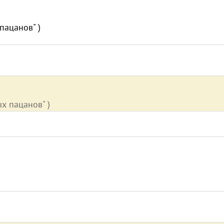
пацанов" )
х пацанов" )