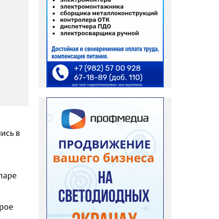
ись в
паре
орое