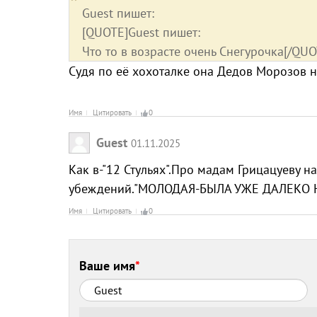
Guest пишет:
[QUOTE]Guest пишет:
Что то в возрасте очень Снегурочка[/QUO
Судя по её хохоталке она Дедов Морозов н
Имя
Цитировать
0
Guest
01.11.2025
Как в-"12 Стульях".Про мадам Грицацуеву н
убеждений."МОЛОДАЯ-БЫЛА УЖЕ ДАЛЕКО Н
Имя
Цитировать
0
Ваше имя
*