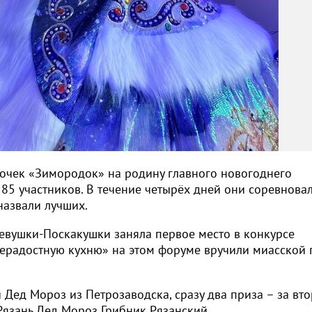
рочек «Зимородок» на родину главного новогоднего
85 участников. В течение четырёх дней они соревновал
назвали лучших.
евушки-Поскакушки заняла первое место в конкурсе
ерадостную кухню» на этом форуме вручили миасской 
ед Мороз из Петрозаводска, сразу два приза – за вт
 Рязань Дед Мороз Грибник Рязанский.