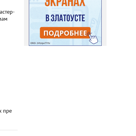
астер-
мам
х пре