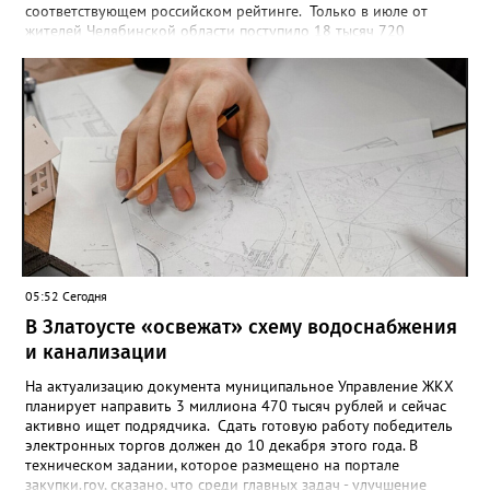
соответствующем российском рейтинге. Только в июле от
жителей Челябинской области поступило 18 тысяч 720
заявлений на установку ограничений и около 6700 — на их
снятие. В целом не давать им взаймы сегодня просят 543 с
лишним тысячи человек. Почти 89 тысяч за это время решили
запрет отозвать. При этом, утверждают аналитики бюро,
примерно каждый пятый из тех, кто установил самозапрет,
никогда кредиты не брал, столько же погасили долги недавно,
а больше половины имеют долговые обязательства сейчас.
05:52 Сегодня
В Златоусте «освежат» схему водоснабжения
и канализации
На актуализацию документа муниципальное Управление ЖКХ
планирует направить 3 миллиона 470 тысяч рублей и сейчас
активно ищет подрядчика. Сдать готовую работу победитель
электронных торгов должен до 10 декабря этого года. В
техническом задании, которое размещено на портале
закупки.гоу, сказано, что среди главных задач - улучшение