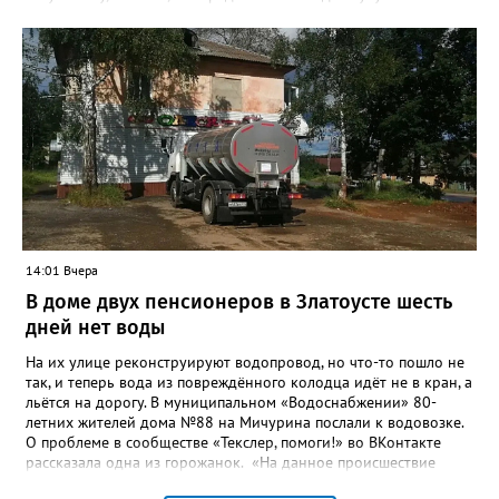
качества жизни и охраны здоровья златоустовцев и
повышение энергоэффективности систем. Кроме электронных
схем, исполнителю нужно разработать предложения по
строительству и реконструкции водоснабжения и канализации,
оценив размер вложений, а также представить перечень
бесхозных объектов и возможные сценарии развития этой
сферы городского хозяйства. В июне 2025 года
«Златоуст.инфо» сообщал о подобных торгах. Тогда цена
вопроса была почти в три раза выше - 9 миллионов 13 тысяч
486 рублей, а в списке работ была разработка электронной
системы ливнёвок.
14:01 Вчера
В доме двух пенсионеров в Златоусте шесть
дней нет воды
На их улице реконструируют водопровод, но что-то пошло не
так, и теперь вода из повреждённого колодца идёт не в кран, а
льётся на дорогу. В муниципальном «Водоснабжении» 80-
летних жителей дома №88 на Мичурина послали к водовозке.
О проблеме в сообществе «Текслер, помоги!» во ВКонтакте
рассказала одна из горожанок. «На данное происшествие
аварийная бригада до сих пор не приехала, и по словам