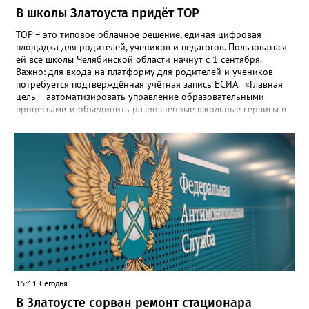
В школы Златоуста придёт ТОР
ТОР – это типовое облачное решение, единая цифровая
площадка для родителей, учеников и педагогов. Пользоваться
ей все школы Челябинской области начнут с 1 сентября.
Важно: для входа на платформу для родителей и учеников
потребуется подтверждённая учётная запись ЕСИА. «Главная
цель – автоматизировать управление образовательными
процессами и объединить разрозненные школьные сервисы в
одну безопасную государственную экосистему, - сообщили в
региональном министерстве образования. - Платформа ТОР
“Моя школа” объединит все школьные сервисы в единую
безопасную государственную экосистему. Предполагается, что
переход пройдёт максимально комфортно для пользователей».
Привычные функции - оценки, расписание, домашние задания,
связь с учителями, знакомые пользователям экосистемы
«Госуслуги Моя школа», не просто сохранятся, они будут
собраны в одном месте, подчеркнули в ведомстве. Причём в
этом случае переход на ТОР станет вообще незаметным.
15:11 Сегодня
В Златоусте сорван ремонт стационара