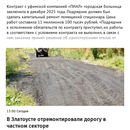
Контракт с уфимской компанией «ПИАЛ» городская больница
заключила в декабре 2025 года. Подрядчик должен был
сделать капитальный ремонт помещений стационара. Цена
работ составила 11 миллионов 100 тысяч рублей. «Подрядчик
к исполнению обязательств по контракту приступил, но работы
в соответствии с условиями контракта не выполнил, в связи с
чем заказчик принял решение об одностороннем отказе от
исполнения обязательств по контракту», – сообщили в
Челябинском УФАС. Антимонопольная служба приняла
решение включить ООО «ПИАЛ» в реестр недобросовестных
поставщиков. В чёрном списке уфимский подрядчик будет два
года.
13:00 Сегодня
В Златоусте отремонтировали дорогу в
частном секторе