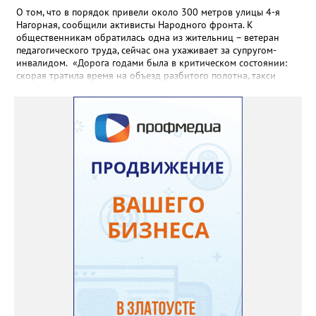
О том, что в порядок привели около 300 метров улицы 4-я
Нагорная, сообщили активисты Народного фронта. К
общественникам обратилась одна из жительниц – ветеран
педагогического труда, сейчас она ухаживает за супругом-
инвалидом. «Дорога годами была в критическом состоянии:
скорая тратила время на объезд разбитого полотна, такси
порой отказывались пробираться к домам, щадя подвеску, а
однажды реанимация не смогла добраться до больного.
Жители писали в администрацию города и другие инстанции,
пытались ремонтировать дорогу своими силами – всё тщетно»,
– рассказали в ОНФ. Общественники подчеркнули: именно
они добились, чтобы участок разровняли и отсыпали. Для
этого потребовалось обратиться в мэрию Златоуста.