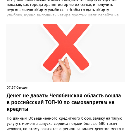
показав, как города хранят историю их семьи, и получить
персональную «Карту улыбок». «Чтобы создать «Карту
улыбок», нужно выполнить четыре простых шага: перейти на
сайт улыбкароссии.рф и нажать кнопку «Собрать карту
улыбок»; загрузить фотографию с улыбкой – подойдёт портрет
одного человека, пары, семьи или нескольких поколений в
одном кадре; отметить один или несколько городов,
связанных с историей семьи или важными воспоминаниями;
добавить подписи к городам, кратко объяснив связь с каждым
из них, указать контакты и подтвердить согласие с правилами
проекта», - говорится в инструкции на сайте проекта. ‍Заявка
может быть семейной, а после модерации стать частью
визуального архива проекта. 20 участников обещают
пригласить на итоговую фотосессию в Москве. Персональную
«Карту улыбок», которую можно скачать, сохранить и
опубликовать в социальных сетях, отмечают в оргкомитете,
07:57 Сегодня
получат все, кто улыбнулся.
Денег не давать: Челябинская область вошла
в российсский ТОП-10 по самозапретам на
кредиты
По данным Объединённого кредитного бюро, заявку на такую
услугу с момента запуска сервиса подали больше 680 тысяч
человек, по этому показателю регион занимает девятое место в