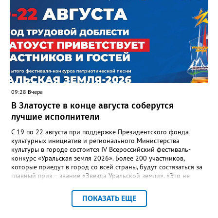
“перемерзания” общей домовой тепловой сети
многоквартирного дома, отсутствовало взаимодействие с
ресурсоснабжающей организацией, ЕДДС и иными службами»,
— сообщила начальник Главного управления ГЖИ Ирина
Настенко. В следующий раз, рекомендовали в
Госжилинспекции, службы должны действовать слаженно. И
оперативно делиться информацией со всеми
заинтересованными – от поставщика тепла до конечных
потребителей.
09:28 Вчера
В Златоусте в конце августа соберутся
лучшие исполнители
С 19 по 22 августа при поддержке Президентского фонда
культурных инициатив и регионального Министерства
культуры в городе состоится IV Всероссийский фестиваль-
конкурс «Уральская земля 2026». Более 200 участников,
которые приедут в город со всей страны, будут состязаться за
главный приз – звание «Звезда Уральской земли». «Это не
просто конкурс, а четыре дня живого творчества:
прослушивания участников, мастер-классы от ведущих
ПОКАЗАТЬ ЕЩЕ
наставников, выступления победителей прошлых лет и
приглашённых артистов», - сообщает оргкомитет. Вход на все