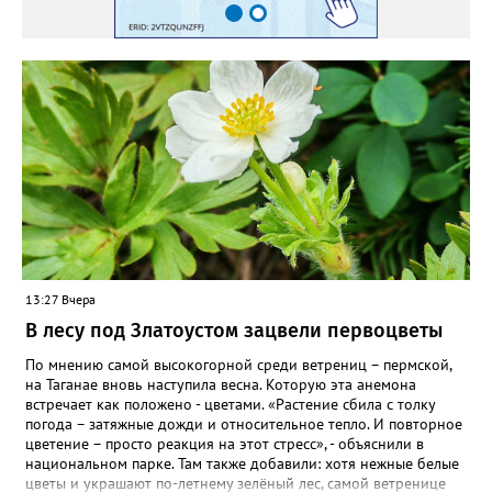
пусть лаванда цветёт во всю силу! Фото: Екатерина Бойко,
специально для «Златоуст.инфо». Обсуждение новости здесь
ВКОНТАКТЕ https://vk.com/newszlatoust74
13:27 Вчера
В лесу под Златоустом зацвели первоцветы
По мнению самой высокогорной среди ветрениц – пермской,
на Таганае вновь наступила весна. Которую эта анемона
встречает как положено - цветами. «Растение сбила с толку
погода – затяжные дожди и относительное тепло. И повторное
цветение – просто реакция на этот стресс», - объяснили в
национальном парке. Там также добавили: хотя нежные белые
цветы и украшают по-летнему зелёный лес, самой ветренице