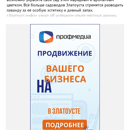
цветком. Всё больше садоводов Златоуста стремятся разводить
лаванду за её особую эстетику и дивный запах.
«Златоуст.инфо» узнал об успешном опыте местных дачниц.
«Я вырастила лаванду нежно-сиреневого красивого цвета из
семян (на фото), - отметила «Златоуст.инфо» хозяйка частного
дома Екатерина Бойко. – Посадила вдоль забора, потому что
низины этот цветок не любит. Вот уже второй год растет и
радует меня. Соседи просят саженцы: аромат и до них
доносится. В конце лета собираю лаванду в пучки, сушу –
получаются букеты и саше одновременно. Лаванда широко
используется и в кулинарии». Семена, отметила собеседница
нашего портала, у неё были сорта «Вознесенская узколистная».
Только она хорошо зимует без укрытия. Всхожесть оказалась
на удивление хорошей: из пяти семян из каждой пачки четыре
взошли даже без стратификации. После покупки (по весне)
садовод советует сразу убрать семена в холодильник на два
месяца, а место посадки - мульчировать мелкой корой. Семена
самосевом в ней отлично прорастают. Если иногда срезать
сухие цветы и стряхивать семена вокруг куртины, лаванда
весной прорастет сама. Ещё один секрет – этот символ
Прованса не любит «вкусную» почву. Добавляйте в посадочную
яму гравий и песок – требуется хороший дренаж. В первый год
Екатерина рекомендует цветы убирать, чтобы силы куста
пошли на наращивание корневой системы. А со второго года