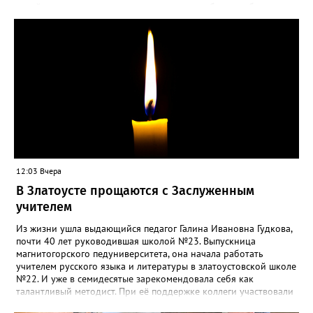
такой «рецидив» пользы не приносит, а наоборот, забирает
силы перед долгой зимовкой.
12:03 Вчера
В Златоусте прощаются с Заслуженным
учителем
Из жизни ушла выдающийся педагог Галина Ивановна Гудкова,
почти 40 лет руководившая школой №23. Выпускница
магнитогорского педуниверситета, она начала работать
учителем русского языка и литературы в златоустовской школе
№22. И уже в семидесятые зарекомендовала себя как
талантливый методист. При её поддержке коллеги участвовали
в профессиональных конкурсах и добивались успехов.