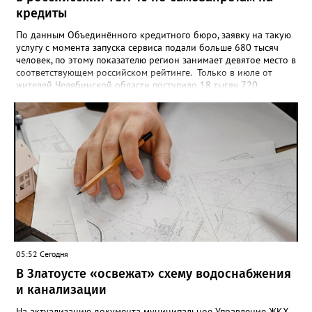
кредиты
По данным Объединённого кредитного бюро, заявку на такую
услугу с момента запуска сервиса подали больше 680 тысяч
человек, по этому показателю регион занимает девятое место в
соответствующем российском рейтинге. Только в июле от
жителей Челябинской области поступило 18 тысяч 720
заявлений на установку ограничений и около 6700 — на их
снятие. В целом не давать им взаймы сегодня просят 543 с
лишним тысячи человек. Почти 89 тысяч за это время решили
запрет отозвать. При этом, утверждают аналитики бюро,
примерно каждый пятый из тех, кто установил самозапрет,
никогда кредиты не брал, столько же погасили долги недавно,
а больше половины имеют долговые обязательства сейчас.
05:52 Сегодня
В Златоусте «освежат» схему водоснабжения
и канализации
На актуализацию документа муниципальное Управление ЖКХ