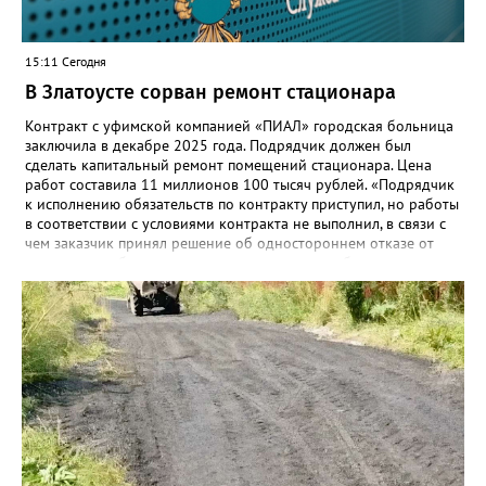
15:11 Сегодня
В Златоусте сорван ремонт стационара
Контракт с уфимской компанией «ПИАЛ» городская больница
заключила в декабре 2025 года. Подрядчик должен был
сделать капитальный ремонт помещений стационара. Цена
работ составила 11 миллионов 100 тысяч рублей. «Подрядчик
к исполнению обязательств по контракту приступил, но работы
в соответствии с условиями контракта не выполнил, в связи с
чем заказчик принял решение об одностороннем отказе от
исполнения обязательств по контракту», – сообщили в
Челябинском УФАС. Антимонопольная служба приняла
решение включить ООО «ПИАЛ» в реестр недобросовестных
поставщиков. В чёрном списке уфимский подрядчик будет два
года.