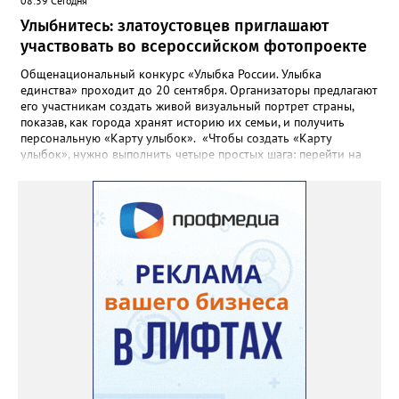
08:39 Сегодня
Улыбнитесь: златоустовцев приглашают
участвовать во всероссийском фотопроекте
Общенациональный конкурс «Улыбка России. Улыбка
единства» проходит до 20 сентября. Организаторы предлагают
его участникам создать живой визуальный портрет страны,
показав, как города хранят историю их семьи, и получить
персональную «Карту улыбок». «Чтобы создать «Карту
улыбок», нужно выполнить четыре простых шага: перейти на
сайт улыбкароссии.рф и нажать кнопку «Собрать карту
улыбок»; загрузить фотографию с улыбкой – подойдёт портрет
одного человека, пары, семьи или нескольких поколений в
одном кадре; отметить один или несколько городов,
связанных с историей семьи или важными воспоминаниями;
добавить подписи к городам, кратко объяснив связь с каждым
из них, указать контакты и подтвердить согласие с правилами
проекта», - говорится в инструкции на сайте проекта. ‍Заявка
может быть семейной, а после модерации стать частью
визуального архива проекта. 20 участников обещают
пригласить на итоговую фотосессию в Москве. Персональную
«Карту улыбок», которую можно скачать, сохранить и
опубликовать в социальных сетях, отмечают в оргкомитете,
получат все, кто улыбнулся.