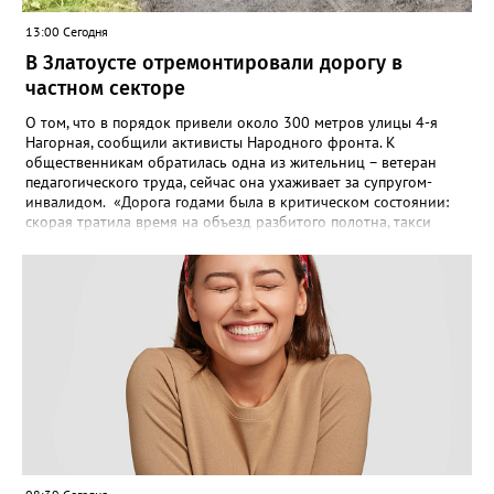
13:00 Сегодня
В Златоусте отремонтировали дорогу в
частном секторе
О том, что в порядок привели около 300 метров улицы 4-я
Нагорная, сообщили активисты Народного фронта. К
общественникам обратилась одна из жительниц – ветеран
педагогического труда, сейчас она ухаживает за супругом-
инвалидом. «Дорога годами была в критическом состоянии:
скорая тратила время на объезд разбитого полотна, такси
порой отказывались пробираться к домам, щадя подвеску, а
однажды реанимация не смогла добраться до больного.
Жители писали в администрацию города и другие инстанции,
пытались ремонтировать дорогу своими силами – всё тщетно»,
– рассказали в ОНФ. Общественники подчеркнули: именно
они добились, чтобы участок разровняли и отсыпали. Для
этого потребовалось обратиться в мэрию Златоуста.