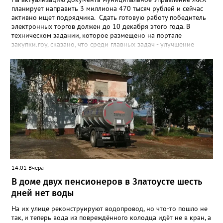
планирует направить 3 миллиона 470 тысяч рублей и сейчас
активно ищет подрядчика. Сдать готовую работу победитель
электронных торгов должен до 10 декабря этого года. В
техническом задании, которое размещено на портале
закупки.гоу, сказано, что среди главных задач - улучшение
качества жизни и охраны здоровья златоустовцев и
повышение энергоэффективности систем. Кроме электронных
схем, исполнителю нужно разработать предложения по
строительству и реконструкции водоснабжения и канализации,
оценив размер вложений, а также представить перечень
бесхозных объектов и возможные сценарии развития этой
сферы городского хозяйства. В июне 2025 года
«Златоуст.инфо» сообщал о подобных торгах. Тогда цена
вопроса была почти в три раза выше - 9 миллионов 13 тысяч
486 рублей, а в списке работ была разработка электронной
системы ливнёвок.
14:01 Вчера
В доме двух пенсионеров в Златоусте шесть
дней нет воды
На их улице реконструируют водопровод, но что-то пошло не
так, и теперь вода из повреждённого колодца идёт не в кран, а