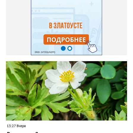
месяца, а место посадки - мульчировать мелкой корой. Семена
самосевом в ней отлично прорастают. Если иногда срезать
сухие цветы и стряхивать семена вокруг куртины, лаванда
весной прорастет сама. Ещё один секрет – этот символ
Прованса не любит «вкусную» почву. Добавляйте в посадочную
яму гравий и песок – требуется хороший дренаж. В первый год
Екатерина рекомендует цветы убирать, чтобы силы куста
пошли на наращивание корневой системы. А со второго года
пусть лаванда цветёт во всю силу! Фото: Екатерина Бойко,
специально для «Златоуст.инфо». Обсуждение новости здесь
ВКОНТАКТЕ https://vk.com/newszlatoust74
13:27 Вчера