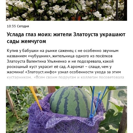
10:35 Сегодня
Услада глаз моих: жители Златоуста украшают
сады жемчугом
Купив у бабушки на рынке саженец с не особенно звучным
названием «чубушник», жительница одного из посёлков
Златоуста Валентина Ульяненко и не подозревала, какой
роскошный куст украсит её сад. А аромат – слаще, чем у
жасмина! «Златоуст.инфо» узнал особенности ухода за этим
кустарником. «Всем своим подругам и коллегам посоветовала
непременно посадить чубушник, и его становится в нашем
городе всё больше, - рассказала нашему порталу Валентина. – У
меня растёт, на мой взгляд, самый красивый сорт – «Жемчуг».
Моему кусту (на фото) четыре года, достаточно компактный.
Махровые цветки - диаметром шесть сантиметров. Цветёт в
июле не менее трёх недель. Oчень ароматный, что редко
встречается у сортовых особeй. Не бойтесь подстригать - он
это любит. Если не знаете, чем украсить свой сад, сажайте
чубушник, не пожалеете!». «Жемчужные» цветы Валентина
сушит и зимой добавляет в чай. Следующей весной планирует