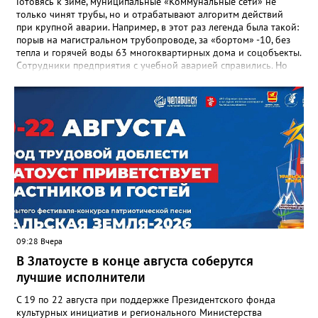
Готовясь к зиме, муниципальные «Коммунальные сети» не
только чинят трубы, но и отрабатывают алгоритм действий
при крупной аварии. Например, в этот раз легенда была такой:
порыв на магистральном трубопроводе, за «бортом» -10, без
тепла и горячей воды 63 многоквартирных дома и соцобъекты.
Сотрудники предприятия с учебной аварией справились. Но
участвовавшие в тренировке представители Госжилинспекции
отметили и недочёты. «Например, управляющие компании
несвоевременно приняли меры для предотвращения
“перемерзания” общей домовой тепловой сети
многоквартирного дома, отсутствовало взаимодействие с
ресурсоснабжающей организацией, ЕДДС и иными службами»,
— сообщила начальник Главного управления ГЖИ Ирина
Настенко. В следующий раз, рекомендовали в
Госжилинспекции, службы должны действовать слаженно. И
оперативно делиться информацией со всеми
заинтересованными – от поставщика тепла до конечных
потребителей.
09:28 Вчера
В Златоусте в конце августа соберутся
лучшие исполнители
С 19 по 22 августа при поддержке Президентского фонда
культурных инициатив и регионального Министерства