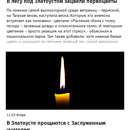
В лесу под Златоустом зацвели первоцветы
По мнению самой высокогорной среди ветрениц – пермской,
на Таганае вновь наступила весна. Которую эта анемона
встречает как положено - цветами. «Растение сбила с толку
погода – затяжные дожди и относительное тепло. И повторное
цветение – просто реакция на этот стресс», - объяснили в
национальном парке. Там также добавили: хотя нежные белые
цветы и украшают по-летнему зелёный лес, самой ветренице
такой «рецидив» пользы не приносит, а наоборот, забирает
силы перед долгой зимовкой.
12:03 Вчера
В Златоусте прощаются с Заслуженным
учителем