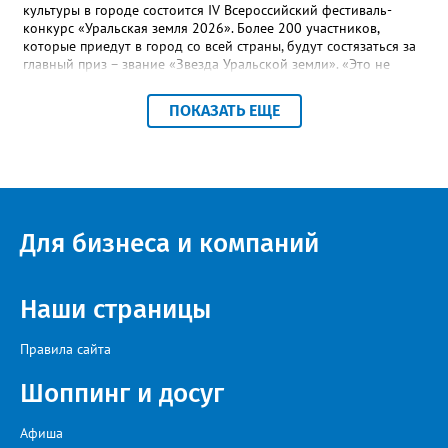
культуры в городе состоится IV Всероссийский фестиваль-
конкурс «Уральская земля 2026». Более 200 участников,
которые приедут в город со всей страны, будут состязаться за
главный приз – звание «Звезда Уральской земли». «Это не
просто конкурс, а четыре дня живого творчества:
прослушивания участников, мастер-классы от ведущих
ПОКАЗАТЬ ЕЩЕ
наставников, выступления победителей прошлых лет и
приглашённых артистов», - сообщает оргкомитет. Вход на все
фестивальные мероприятия будет свободным. В 2025 году в
фестивале участвовали 26 финалистов из городов
Челябинской, Свердловской, Курганской, Оренбургской
областей, Ханты-Мансийского автономного округа и
Республики Башкортостан. Приглашённой звездой стал
Для бизнеса и компаний
идейный вдохновитель, организатор фестиваля, эстрадный
певец, победитель главного патриотического конкурса страны
«Солдатский конверт», лауреат премии в области культуры и
искусства «Золотая лира», участник телевизионных проектов
Наши страницы
на Первом канале, обладатель звания «Голос страны» Алексей
Ковин.
Правила сайта
Шоппинг и досуг
Афиша