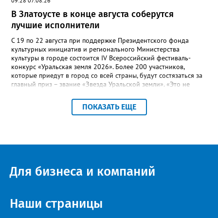
09:28 07.08.26
В Златоусте в конце августа соберутся
лучшие исполнители
С 19 по 22 августа при поддержке Президентского фонда
культурных инициатив и регионального Министерства
культуры в городе состоится IV Всероссийский фестиваль-
конкурс «Уральская земля 2026». Более 200 участников,
которые приедут в город со всей страны, будут состязаться за
главный приз – звание «Звезда Уральской земли». «Это не
просто конкурс, а четыре дня живого творчества:
прослушивания участников, мастер-классы от ведущих
ПОКАЗАТЬ ЕЩЕ
наставников, выступления победителей прошлых лет и
приглашённых артистов», - сообщает оргкомитет. Вход на все
фестивальные мероприятия будет свободным. В 2025 году в
фестивале участвовали 26 финалистов из городов
Челябинской, Свердловской, Курганской, Оренбургской
областей, Ханты-Мансийского автономного округа и
Республики Башкортостан. Приглашённой звездой стал
Для бизнеса и компаний
идейный вдохновитель, организатор фестиваля, эстрадный
певец, победитель главного патриотического конкурса страны
«Солдатский конверт», лауреат премии в области культуры и
искусства «Золотая лира», участник телевизионных проектов
Наши страницы
на Первом канале, обладатель звания «Голос страны» Алексей
Ковин.