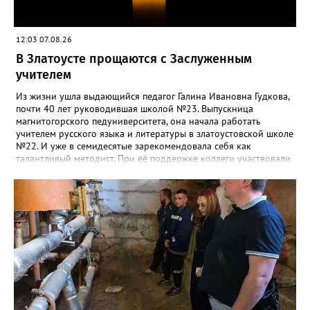
12:03 07.08.26
В Златоусте прощаются с Заслуженным
учителем
Из жизни ушла выдающийся педагог Галина Ивановна Гудкова,
почти 40 лет руководившая школой №23. Выпускница
магнитогорского педуниверситета, она начала работать
учителем русского языка и литературы в златоустовской школе
№22. И уже в семидесятые зарекомендовала себя как
талантливый методист. При её поддержке коллеги участвовали
в профессиональных конкурсах и добивались успехов.
«Благодаря её мудрому руководству в школе сформировался
сильный педагогический коллектив, объединённый общими
ценностями и любовью к своему делу. Для многих Галина
Ивановна навсегда останется не только талантливым
руководителем, но и настоящим Учителем с большой буквы», -
говорится в сообществе школы №23 во ВКонтакте. Свои
соболезнования семье Галины Ивановны выразил глава
Златоуста Олег Решетников. «Её вклад зафиксирован в
важнейших документах школы, но главное - он остался в
людях: в тех учителях, которых она поддержала, в тех
учениках, которых она вдохновила. Заслуженный учитель РФ,