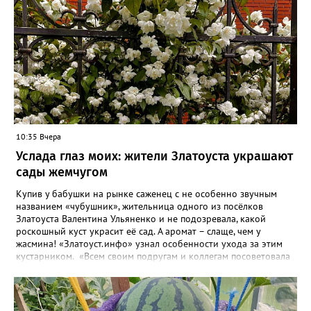
10:35 Вчера
Услада глаз моих: жители Златоуста украшают
сады жемчугом
Купив у бабушки на рынке саженец с не особенно звучным
названием «чубушник», жительница одного из посёлков
Златоуста Валентина Ульяненко и не подозревала, какой
роскошный куст украсит её сад. А аромат – слаще, чем у
жасмина! «Златоуст.инфо» узнал особенности ухода за этим
кустарником. «Всем своим подругам и коллегам посоветовала
непременно посадить чубушник, и его становится в нашем
городе всё больше, - рассказала нашему порталу Валентина. – У
меня растёт, на мой взгляд, самый красивый сорт – «Жемчуг».
Моему кусту (на фото) четыре года, достаточно компактный.