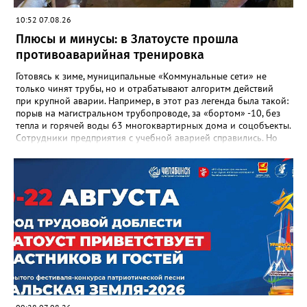
«Отличник народного просвещения», обладатель медали «За
10:52 07.08.26
доблестный труд», Галина Ивановна оставила не только
награды и документы, но и работающий, живой механизм
Плюсы и минусы: в Златоусте прошла
школы, который продолжает жить её принципами», - говорится
противоаварийная тренировка
в некрологе.
Готовясь к зиме, муниципальные «Коммунальные сети» не
только чинят трубы, но и отрабатывают алгоритм действий
при крупной аварии. Например, в этот раз легенда была такой:
порыв на магистральном трубопроводе, за «бортом» -10, без
тепла и горячей воды 63 многоквартирных дома и соцобъекты.
Сотрудники предприятия с учебной аварией справились. Но
участвовавшие в тренировке представители Госжилинспекции
отметили и недочёты. «Например, управляющие компании
несвоевременно приняли меры для предотвращения
“перемерзания” общей домовой тепловой сети
многоквартирного дома, отсутствовало взаимодействие с
ресурсоснабжающей организацией, ЕДДС и иными службами»,
— сообщила начальник Главного управления ГЖИ Ирина
Настенко. В следующий раз, рекомендовали в
Госжилинспекции, службы должны действовать слаженно. И
оперативно делиться информацией со всеми
заинтересованными – от поставщика тепла до конечных
потребителей.