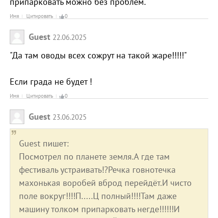
припарковать можно без проблем.
Имя
Цитировать
0
Guest
22.06.2025
"Да там оводы всех сожрут на такой жаре!!!!!"
Если града не будет !
Имя
Цитировать
0
Guest
23.06.2025
Guest пишет:
Посмотрел по планете земля.А где там
фестиваль устраивать!?Речка говнотечка
махонькая воробей вброд перейдёт.И чисто
поле вокруг!!!!П.....Ц полный!!!!Там даже
машину толком припарковать негде!!!!!!И