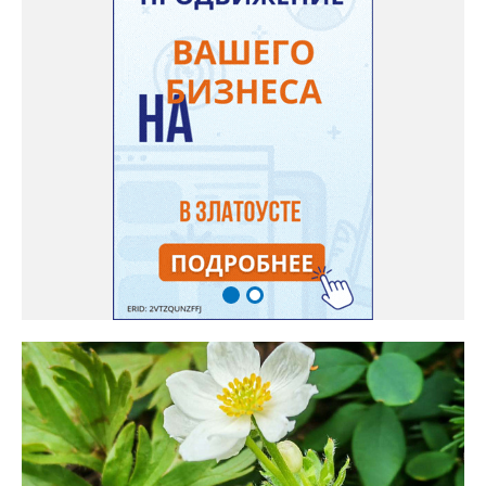
используется и в кулинарии». Семена, отметила собеседница
нашего портала, у неё были сорта «Вознесенская узколистная».
Только она хорошо зимует без укрытия. Всхожесть оказалась
на удивление хорошей: из пяти семян из каждой пачки четыре
взошли даже без стратификации. После покупки (по весне)
садовод советует сразу убрать семена в холодильник на два
месяца, а место посадки - мульчировать мелкой корой. Семена
самосевом в ней отлично прорастают. Если иногда срезать
сухие цветы и стряхивать семена вокруг куртины, лаванда
весной прорастет сама. Ещё один секрет – этот символ
Прованса не любит «вкусную» почву. Добавляйте в посадочную
яму гравий и песок – требуется хороший дренаж. В первый год
Екатерина рекомендует цветы убирать, чтобы силы куста
пошли на наращивание корневой системы. А со второго года
пусть лаванда цветёт во всю силу! Фото: Екатерина Бойко,
специально для «Златоуст.инфо». Обсуждение новости здесь
ВКОНТАКТЕ https://vk.com/newszlatoust74