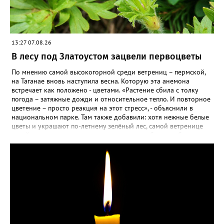
13:27 07.08.26
В лесу под Златоустом зацвели первоцветы
По мнению самой высокогорной среди ветрениц – пермской,
на Таганае вновь наступила весна. Которую эта анемона
встречает как положено - цветами. «Растение сбила с толку
погода – затяжные дожди и относительное тепло. И повторное
цветение – просто реакция на этот стресс», - объяснили в
национальном парке. Там также добавили: хотя нежные белые
цветы и украшают по-летнему зелёный лес, самой ветренице
такой «рецидив» пользы не приносит, а наоборот, забирает
силы перед долгой зимовкой.