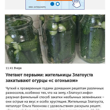
Ведь Кот не в былинах, а здесь. Он есть — пустота внутри, А ты
в пустоте этой весь. Услышь его ритм! Услышь! Он мир твой в
куски разбивает. И ты без конца говоришь, А душа в этом
ритме тает. И ты, почему-то, согласен. И спорить желания нет.
Удобен и не опасен. И слушаешь «мудрых» совет. И тянет
смотреть и слушать Пустых «сенсаций» поток. Они разъедают
душу, Но ты жить без них не смог. И злоба, не как решение
Что-то менять в судьбе, А способ излить раздражение На то,
что подсунут тебе. Тебе объяснят, что дорого Стоит место у
них в раю. А рядом с тобой в ритме морока Баюкает Кот Баюн.
11:41 Вчера
Улетают первыми: жительницы Златоуста
закатывают огурцы «с огоньком»
Чуткий к проверенным годами домашним рецептам различных
разносолов, особенно тех, что на зиму, «Златоуст.инфо»
разузнал фамильный способ закатки необычных зеленёньких –
они острые на вкус и особо хрустящие. Жительница Златоуста,
металлург Ольга Назонова с удовольствием раскрыла рецепт.