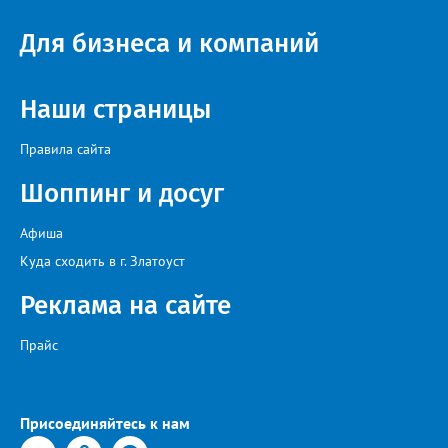
Настенко. В следующий раз, рекомендовали в
Госжилинспекции, службы должны действовать слаженно. И
Для бизнеса и компаний
оперативно делиться информацией со всеми
заинтересованными – от поставщика тепла до конечных
потребителей.
Наши страницы
Правила сайта
Шоппинг и досуг
Афиша
Куда сходить в г. Златоуст
Реклама на сайте
Прайс
Присоединяйтесь к нам