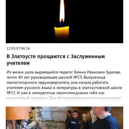
12:03 07.08.26
В Златоусте прощаются с Заслуженным
учителем
Из жизни ушла выдающийся педагог Галина Ивановна Гудкова,
почти 40 лет руководившая школой №23. Выпускница
магнитогорского педуниверситета, она начала работать
учителем русского языка и литературы в златоустовской школе
№22. И уже в семидесятые зарекомендовала себя как
талантливый методист. При её поддержке коллеги участвовали
в профессиональных конкурсах и добивались успехов.
«Благодаря её мудрому руководству в школе сформировался
сильный педагогический коллектив, объединённый общими
ценностями и любовью к своему делу. Для многих Галина
Ивановна навсегда останется не только талантливым
руководителем, но и настоящим Учителем с большой буквы», -