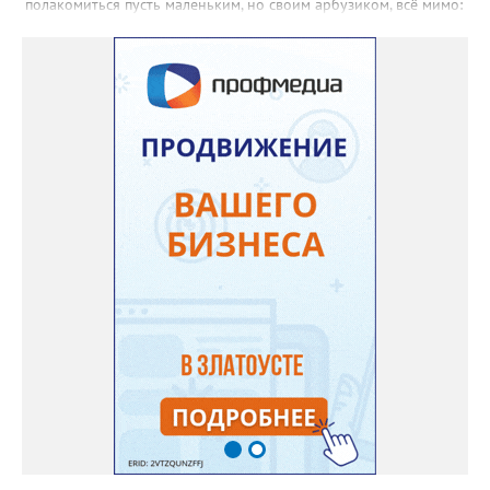
полакомиться пусть маленьким, но своим арбузиком, всё мимо:
вырастали до размера бобов и отваливались, - поделилась со
«Златоуст.инфо» садовод. – В этом году посадила сорт так
называемых северных арбузов – «Юлия», а также «Коккоро»
(он жёлтый и, говорят, очень сладкий). Вот уже первый на пару
кило вызрел. Чтобы не оборвал плеть, подвешиваю своих
полосатиков в сетках из-под овощей или авоськах,
подкармливаю. Не терпится попробовать!». Опытные
бахчеводы из южных регионов в соцсетях посоветовали нашей
землячке: арбуз будет созревшим не раньше, чем с его кожуры
пропадет матовость (станет глянцевым). По срокам опыления
норма зрелости для «Коккоро» - не менее 42 дней от завязи
размером с грецкий орех. Екатерина выяснила у знающих
людей и причину своих неудач – её сеянцы не опылялись, и это
нужно было делать самостоятельно. «Мужской» цветочек для
этого прикладывают к «женскому» - тычинку к пестику. Фото:
Екатерина Громова, специально для «Златоуст.инфо».
Обсуждение новости здесь
ВКОНТАКТЕ https://vk.com/newszlatoust74