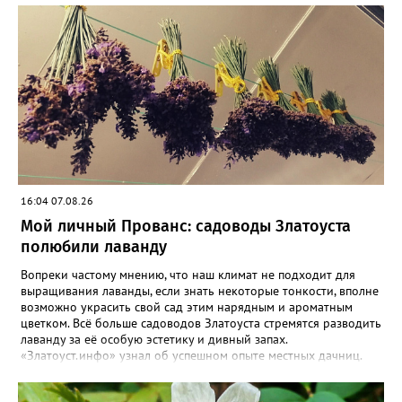
16:04 07.08.26
Мой личный Прованс: садоводы Златоуста
полюбили лаванду
Вопреки частому мнению, что наш климат не подходит для
выращивания лаванды, если знать некоторые тонкости, вполне
возможно украсить свой сад этим нарядным и ароматным
цветком. Всё больше садоводов Златоуста стремятся разводить
лаванду за её особую эстетику и дивный запах.
«Златоуст.инфо» узнал об успешном опыте местных дачниц.
«Я вырастила лаванду нежно-сиреневого красивого цвета из
семян (на фото), - отметила «Златоуст.инфо» хозяйка частного