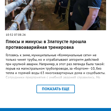
говорится в сообществе школы №23 во ВКонтакте. Свои
соболезнования семье Галины Ивановны выразил глава
Златоуста Олег Решетников. «Её вклад зафиксирован в
важнейших документах школы, но главное - он остался в
людях: в тех учителях, которых она поддержала, в тех
учениках, которых она вдохновила. Заслуженный учитель РФ,
«Отличник народного просвещения», обладатель медали «За
10:52 07.08.26
доблестный труд», Галина Ивановна оставила не только
награды и документы, но и работающий, живой механизм
Плюсы и минусы: в Златоусте прошла
школы, который продолжает жить её принципами», - говорится
противоаварийная тренировка
в некрологе.
Готовясь к зиме, муниципальные «Коммунальные сети» не
только чинят трубы, но и отрабатывают алгоритм действий
при крупной аварии. Например, в этот раз легенда была такой:
порыв на магистральном трубопроводе, за «бортом» -10, без
тепла и горячей воды 63 многоквартирных дома и соцобъекты.
Сотрудники предприятия с учебной аварией справились. Но
участвовавшие в тренировке представители Госжилинспекции
отметили и недочёты. «Например, управляющие компании
ПОКАЗАТЬ ЕЩЕ
несвоевременно приняли меры для предотвращения
“перемерзания” общей домовой тепловой сети
многоквартирного дома, отсутствовало взаимодействие с
ресурсоснабжающей организацией, ЕДДС и иными службами»,
— сообщила начальник Главного управления ГЖИ Ирина