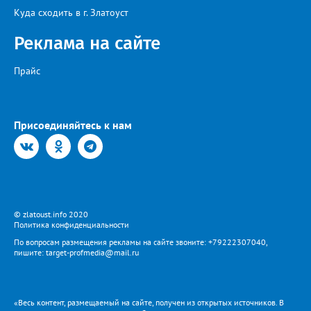
всё возможное, «чтобы завершить восстановительные работы в
Куда сходить в г. Златоуст
кратчайшие сроки». И благодарит за «терпение и понимание».
Когда будет восстановлена подача воды в дом №88 в
Реклама на сайте
комментарии не уточняется.
Прайс
Присоединяйтесь к нам
© zlatoust.info 2020
Политика конфиденциальности
По вопросам размещения рекламы на сайте звоните: +79222307040,
пишите: target-profmedia@mail.ru
«Весь контент, размещаемый на сайте, получен из открытых источников. В