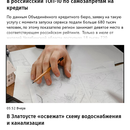
в российсский ТОП-10 по самозапретам на
кредиты
По данным Объединённого кредитного бюро, заявку на такую
услугу с момента запуска сервиса подали больше 680 тысяч
человек, по этому показателю регион занимает девятое место в
соответствующем российском рейтинге. Только в июле от
жителей Челябинской области поступило 18 тысяч 720
заявлений на установку ограничений и около 6700 — на их
снятие. В целом не давать им взаймы сегодня просят 543 с
лишним тысячи человек. Почти 89 тысяч за это время решили
запрет отозвать. При этом, утверждают аналитики бюро,
примерно каждый пятый из тех, кто установил самозапрет,
никогда кредиты не брал, столько же погасили долги недавно,
а больше половины имеют долговые обязательства сейчас.
05:52 Вчера
В Златоусте «освежат» схему водоснабжения
и канализации