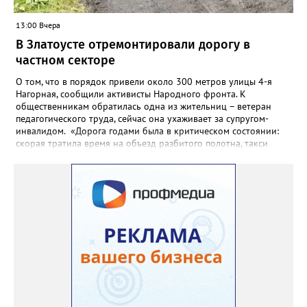
13:00 Вчера
В Златоусте отремонтировали дорогу в
частном секторе
О том, что в порядок привели около 300 метров улицы 4-я
Нагорная, сообщили активисты Народного фронта. К
общественникам обратилась одна из жительниц – ветеран
педагогического труда, сейчас она ухаживает за супругом-
инвалидом. «Дорога годами была в критическом состоянии:
скорая тратила время на объезд разбитого полотна, такси
порой отказывались пробираться к домам, щадя подвеску, а
однажды реанимация не смогла добраться до больного.
Жители писали в администрацию города и другие инстанции,
пытались ремонтировать дорогу своими силами – всё тщетно»,
– рассказали в ОНФ. Общественники подчеркнули: именно
они добились, чтобы участок разровняли и отсыпали. Для
этого потребовалось обратиться в мэрию Златоуста.