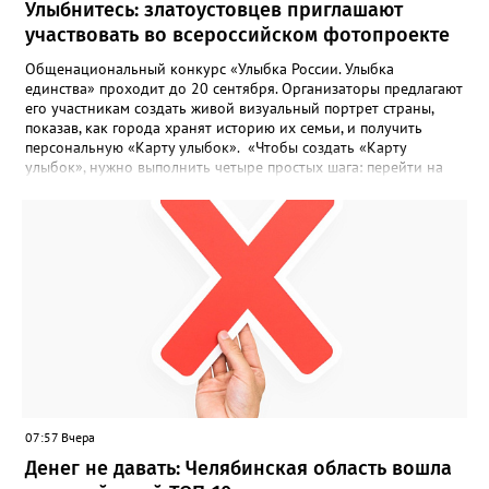
Улыбнитесь: златоустовцев приглашают
участвовать во всероссийском фотопроекте
Общенациональный конкурс «Улыбка России. Улыбка
единства» проходит до 20 сентября. Организаторы предлагают
его участникам создать живой визуальный портрет страны,
показав, как города хранят историю их семьи, и получить
персональную «Карту улыбок». «Чтобы создать «Карту
улыбок», нужно выполнить четыре простых шага: перейти на
сайт улыбкароссии.рф и нажать кнопку «Собрать карту
улыбок»; загрузить фотографию с улыбкой – подойдёт портрет
одного человека, пары, семьи или нескольких поколений в
одном кадре; отметить один или несколько городов,
связанных с историей семьи или важными воспоминаниями;
добавить подписи к городам, кратко объяснив связь с каждым
из них, указать контакты и подтвердить согласие с правилами
проекта», - говорится в инструкции на сайте проекта. ‍Заявка
может быть семейной, а после модерации стать частью
визуального архива проекта. 20 участников обещают
пригласить на итоговую фотосессию в Москве. Персональную
«Карту улыбок», которую можно скачать, сохранить и
опубликовать в социальных сетях, отмечают в оргкомитете,
07:57 Вчера
получат все, кто улыбнулся.
Денег не давать: Челябинская область вошла