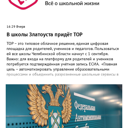
16:29 Вчера
В школы Златоуста придёт ТОР
ТОР – это типовое облачное решение, единая цифровая
площадка для родителей, учеников и педагогов. Пользоваться
ей все школы Челябинской области начнут с 1 сентября.
Важно: для входа на платформу для родителей и учеников
потребуется подтверждённая учётная запись ЕСИА. «Главная
цель – автоматизировать управление образовательными
процессами и объединить разрозненные школьные сервисы в
одну безопасную государственную экосистему, - сообщили в
региональном министерстве образования. - Платформа ТОР
“Моя школа” объединит все школьные сервисы в единую
безопасную государственную экосистему. Предполагается, что
переход пройдёт максимально комфортно для пользователей».
Привычные функции - оценки, расписание, домашние задания,
связь с учителями, знакомые пользователям экосистемы
«Госуслуги Моя школа», не просто сохранятся, они будут
собраны в одном месте, подчеркнули в ведомстве. Причём в
этом случае переход на ТОР станет вообще незаметным.