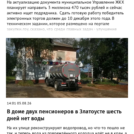
На актуализацию документа муниципальное Управление ЖКХ
планирует направить 3 миллиона 470 тысяч рублей и сейчас
активно ищет подрядчика. Сдать готовую работу победитель
электронных торгов должен до 10 декабря этого года. В
техническом задании, которое размещено на портале
закупки.гоу, сказано, что среди главных задач - улучшение
качества жизни и охраны здоровья златоустовцев и
повышение энергоэффективности систем. Кроме электронных
схем, исполнителю нужно разработать предложения по
строительству и реконструкции водоснабжения и канализации,
оценив размер вложений, а также представить перечень
бесхозных объектов и возможные сценарии развития этой
сферы городского хозяйства. В июне 2025 года
«Златоуст.инфо» сообщал о подобных торгах. Тогда цена
вопроса была почти в три раза выше - 9 миллионов 13 тысяч
486 рублей, а в списке работ была разработка электронной
системы ливнёвок.
14:01 05.08.26
В доме двух пенсионеров в Златоусте шесть
дней нет воды
На их улице реконструируют водопровод, но что-то пошло не
так, и теперь вода из повреждённого колодца идёт не в кран, а