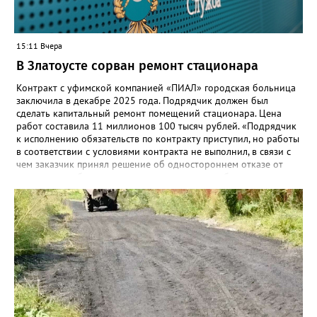
15:11 Вчера
В Златоусте сорван ремонт стационара
Контракт с уфимской компанией «ПИАЛ» городская больница
заключила в декабре 2025 года. Подрядчик должен был
сделать капитальный ремонт помещений стационара. Цена
работ составила 11 миллионов 100 тысяч рублей. «Подрядчик
к исполнению обязательств по контракту приступил, но работы
в соответствии с условиями контракта не выполнил, в связи с
чем заказчик принял решение об одностороннем отказе от
исполнения обязательств по контракту», – сообщили в
Челябинском УФАС. Антимонопольная служба приняла
решение включить ООО «ПИАЛ» в реестр недобросовестных
поставщиков. В чёрном списке уфимский подрядчик будет два
года.