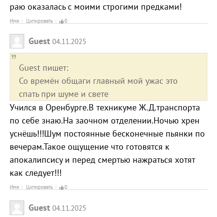
раю оказалась с моими строгими предками!
Имя
Цитировать
0
Guest
04.11.2025
Guest пишет:
Со времён общаги главный мой ужас это
спать при шуме и свете
Учился в Оренбурге.В техникуме Ж.Д.транспорта
по себе знаю.На заочном отделении.Ночью хрен
уснёшь!!!Шум постоянные бесконечные пьянки по
вечерам.Такое ощущение что готовятся к
апокалипсису и перед смертью нажраться хотят
как следует!!!
Имя
Цитировать
0
Guest
04.11.2025