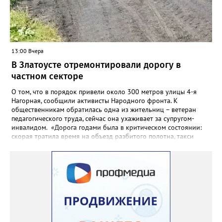
13:00 Вчера
В Златоусте отремонтировали дорогу в
частном секторе
О том, что в порядок привели около 300 метров улицы 4-я
Нагорная, сообщили активисты Народного фронта. К
общественникам обратилась одна из жительниц – ветеран
педагогического труда, сейчас она ухаживает за супругом-
инвалидом. «Дорога годами была в критическом состоянии:
скорая тратила время на объезд разбитого полотна, такси
порой отказывались пробираться к домам, щадя подвеску, а
однажды реанимация не смогла добраться до больного.
Жители писали в администрацию города и другие инстанции,
пытались ремонтировать дорогу своими силами – всё тщетно»,
– рассказали в ОНФ. Общественники подчеркнули: именно
они добились, чтобы участок разровняли и отсыпали. Для
этого потребовалось обратиться в мэрию Златоуста.