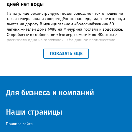
дней нет воды
На их улице реконструируют водопровод, но что-то пошло не
так, и теперь вода из повреждённого колодца идёт не в кран, а
льётся на дорогу. В муниципальном «Водоснабжении» 80-
летних жителей дома №88 на Мичурина послали к водовозке.
О проблеме в сообществе «Текслер, помоги!» во ВКонтакте
рассказала одна из горожанок. «На данное происшествие
аварийная бригада до сих пор не приехала, и по словам
гл.инженера Шепелева А.Н. из обслуживающей организации
ПОКАЗАТЬ ЕЩЕ
МУП ЗГО "Златоустовское Водоснабжение" ул. Островского, 7,
никакие работы по восстановлению подачи воды в дом
проводиться не будут. Вот уже шесть дней пенсионеры без
воды!», - пишет возмущённая женщина (стиль, орфография и
пунктуация авторские). Под обращением есть комментарий
пользователя под ником Olga Vyacheslavovna. Она сообщает:
сейчас МУП «Водоснабжение» ведёт реконструкцию сетей в
Для бизнеса и компаний
посёлке и работать приходится в сложных условиях горной
местности. «К сожалению, в процессе бурения иногда
выявляются или случайно повреждаются существующие вводы
малого диаметра, - отмечает Olga Vyacheslavovna. - Зачастую
Наши страницы
такие вводы не отражены в исполнительной документации
либо проходят в непосредственной близости от трассы
Правила сайта
строительства. Каждый подобный случай требует отдельного
обследования и последующего восстановления. Несмотря на