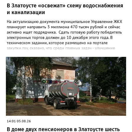
В Златоусте «освежат» схему водоснабжения
и канализации
На актуализацию документа муниципальное Управление ЖКХ
планирует направить 3 миллиона 470 тысяч рублей и сейчас
активно ищет подрядчика. Сдать готовую работу победитель
электронных торгов должен до 10 декабря этого года. В
техническом задании, которое размещено на портале
закупки.гоу, сказано, что среди главных задач - улучшение
качества жизни и охраны здоровья златоустовцев и
повышение энергоэффективности систем. Кроме электронных
схем, исполнителю нужно разработать предложения по
строительству и реконструкции водоснабжения и канализации,
оценив размер вложений, а также представить перечень
бесхозных объектов и возможные сценарии развития этой
сферы городского хозяйства. В июне 2025 года
«Златоуст.инфо» сообщал о подобных торгах. Тогда цена
вопроса была почти в три раза выше - 9 миллионов 13 тысяч
486 рублей, а в списке работ была разработка электронной
системы ливнёвок.
14:01 05.08.26
В доме двух пенсионеров в Златоусте шесть