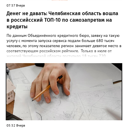
опубликовать в социальных сетях, отмечают в оргкомитете,
07:57 Вчера
получат все, кто улыбнулся.
Денег не давать: Челябинская область вошла
в российсский ТОП-10 по самозапретам на
кредиты
По данным Объединённого кредитного бюро, заявку на такую
услугу с момента запуска сервиса подали больше 680 тысяч
человек, по этому показателю регион занимает девятое место в
соответствующем российском рейтинге. Только в июле от
жителей Челябинской области поступило 18 тысяч 720
заявлений на установку ограничений и около 6700 — на их
снятие. В целом не давать им взаймы сегодня просят 543 с
лишним тысячи человек. Почти 89 тысяч за это время решили
запрет отозвать. При этом, утверждают аналитики бюро,
примерно каждый пятый из тех, кто установил самозапрет,
никогда кредиты не брал, столько же погасили долги недавно,
а больше половины имеют долговые обязательства сейчас.
05:52 Вчера