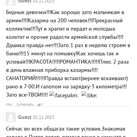
Guest
01.11.2025
Бедные девочки!!!Как хорошо зато мальчикам в
армии!!!!Казарма на 200 человек!!!Прекрасный
коллектив!!!Тут и храпят и пердят и молодых
колотят и прочие радости армейской службы!!!!
Душика правда нет!!!Зато 1 раз в неделю строем в
баню!!!15 минут на помывку!Как хочешь так и
успевай!!!КРАСОТА!!!!!РОМАНТИКА!!!!!Плюс 2 раза
в день влажная приборка казармы!!!!
САНАТОРИЙ!!!!!!Правда встают(вернее вскаивают)
рано в 7-00.И галопом на зарядку-3 километра!!!
Зато все-ТВОИ!!!!
Имя
Цитировать
0
Guest
01.11.2025
Сейчас во всех общагах такие условия.Знакомая
ездила в Питер делать ремонт дочке в комнате в