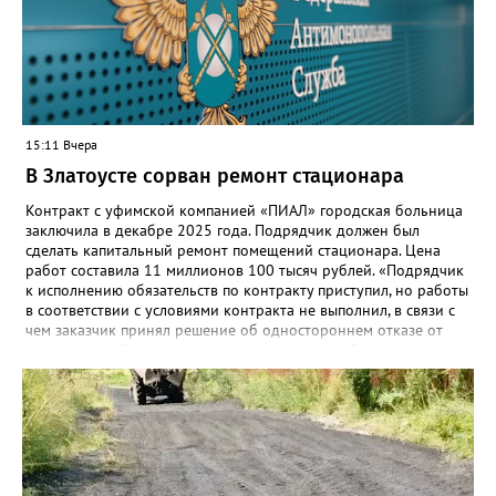
связь с учителями, знакомые пользователям экосистемы
«Госуслуги Моя школа», не просто сохранятся, они будут
собраны в одном месте, подчеркнули в ведомстве. Причём в
этом случае переход на ТОР станет вообще незаметным.
15:11 Вчера
В Златоусте сорван ремонт стационара
Контракт с уфимской компанией «ПИАЛ» городская больница
заключила в декабре 2025 года. Подрядчик должен был
сделать капитальный ремонт помещений стационара. Цена
работ составила 11 миллионов 100 тысяч рублей. «Подрядчик
к исполнению обязательств по контракту приступил, но работы
в соответствии с условиями контракта не выполнил, в связи с
чем заказчик принял решение об одностороннем отказе от
исполнения обязательств по контракту», – сообщили в
Челябинском УФАС. Антимонопольная служба приняла
решение включить ООО «ПИАЛ» в реестр недобросовестных
поставщиков. В чёрном списке уфимский подрядчик будет два
года.