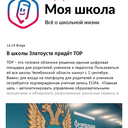
16:29 Вчера
В школы Златоуста придёт ТОР
ТОР – это типовое облачное решение, единая цифровая
площадка для родителей, учеников и педагогов. Пользоваться
ей все школы Челябинской области начнут с 1 сентября.
Важно: для входа на платформу для родителей и учеников
потребуется подтверждённая учётная запись ЕСИА. «Главная
цель – автоматизировать управление образовательными
процессами и объединить разрозненные школьные сервисы в
одну безопасную государственную экосистему, - сообщили в
региональном министерстве образования. - Платформа ТОР
“Моя школа” объединит все школьные сервисы в единую
безопасную государственную экосистему. Предполагается, что
переход пройдёт максимально комфортно для пользователей».
Привычные функции - оценки, расписание, домашние задания,