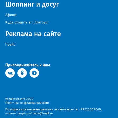
Шоппинг и досуг
возникающие сложности, предприятие ежедневно
обеспечивает жителей питьевой водой. Подвоз воды
организован с 17:00 до 20:00 у магазина “Олеся”».
Афиша
Представитель «Водоснабжения» уверяет: предприятие делает
всё возможное, «чтобы завершить восстановительные работы в
Куда сходить в г. Златоуст
кратчайшие сроки». И благодарит за «терпение и понимание».
Когда будет восстановлена подача воды в дом №88 в
Реклама на сайте
комментарии не уточняется.
Прайс
Присоединяйтесь к нам
© zlatoust.info 2020
Политика конфиденциальности
По вопросам размещения рекламы на сайте звоните: +79222307040,
пишите: target-profmedia@mail.ru