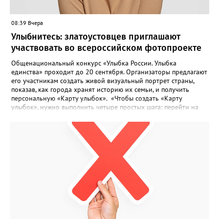
08:39 Вчера
Улыбнитесь: златоустовцев приглашают
участвовать во всероссийском фотопроекте
Общенациональный конкурс «Улыбка России. Улыбка
единства» проходит до 20 сентября. Организаторы предлагают
его участникам создать живой визуальный портрет страны,
показав, как города хранят историю их семьи, и получить
персональную «Карту улыбок». «Чтобы создать «Карту
улыбок», нужно выполнить четыре простых шага: перейти на
сайт улыбкароссии.рф и нажать кнопку «Собрать карту
улыбок»; загрузить фотографию с улыбкой – подойдёт портрет
одного человека, пары, семьи или нескольких поколений в
одном кадре; отметить один или несколько городов,
связанных с историей семьи или важными воспоминаниями;
добавить подписи к городам, кратко объяснив связь с каждым
из них, указать контакты и подтвердить согласие с правилами
проекта», - говорится в инструкции на сайте проекта. ‍Заявка
может быть семейной, а после модерации стать частью
визуального архива проекта. 20 участников обещают
пригласить на итоговую фотосессию в Москве. Персональную
«Карту улыбок», которую можно скачать, сохранить и