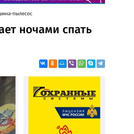
ашина-пылесос
дает ночами спать