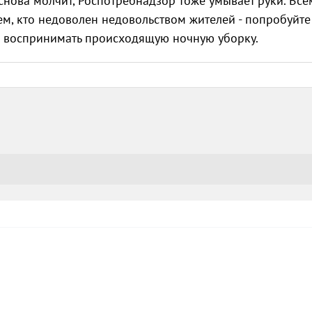
а снова молчит, Роспотребнадзор тоже умывает руки. Все
м, кто недоволен недовольством жителей - попробуйте
ете воспринимать происходящую ночную уборку.