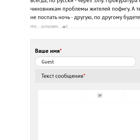
всегда, по русски - через .опу. Прокуратур
чиновникам проблемы жителей пофигу. А те
не поспать ночь - другую, по другому буд
Имя
Цитировать
0
Ваше имя
*
Текст сообщения
*