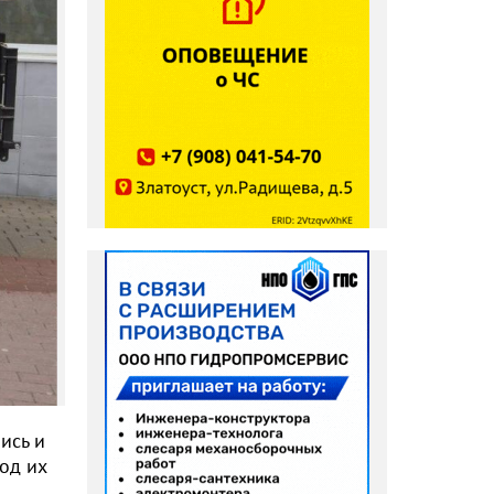
ись и
под их