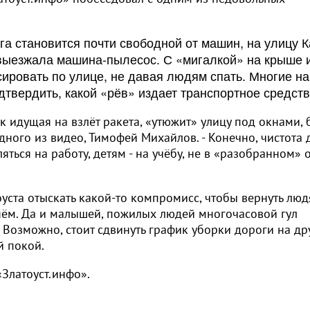
рога становится почти свободной от машин, на улицу 
выезжала машина-пылесос. С «мигалкой» на крыше 
ировать по улице, не давая людям спать. Многие н
дтвердить, какой «рёв» издает транспортное средств
ак идущая на взлёт ракета, «утюжит» улицу под окнами, 
одного из видео, Тимофей Михайлов. - Конечно, чистота
яться на работу, детям - на учёбу, не в «разобранном» о
уста отыскать какой-то компромисс, чтобы вернуть лю
ём. Да и малышей, пожилых людей многочасовой гул
 Возможно, стоит сдвинуть график уборки дороги на др
й покой.
Златоуст.инфо».