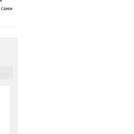
м
 сами