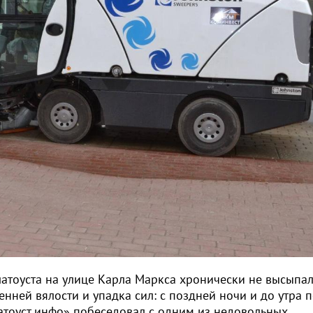
атоуста на улице Карла Маркса хронически не высыпал
нней вялости и упадка сил: с поздней ночи и до утра 
атоуст.инфо» побеседовал с одним из недовольных