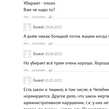
Убирают - плохо
Вам че надо то?
Имя
Цитировать
0
Guest
29.04.2023
А днём никак большой поток машин когда у
Имя
Цитировать
0
Guest
30.04.2023
Но убирает всё прям очень хорошо. Хорош
Имя
Цитировать
0
Guest
01.05.2023
Есть закон о тишине, в том числе, в Челяб
нормируются. Другое дело, что закон мёрт
административном нарушении, т.к. у них н