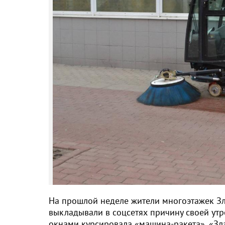
На прошлой неделе жители многоэтажек Зл
выкладывали в соцсетях причину своей утре
окнами курсировала «машина-ракета». «Зл