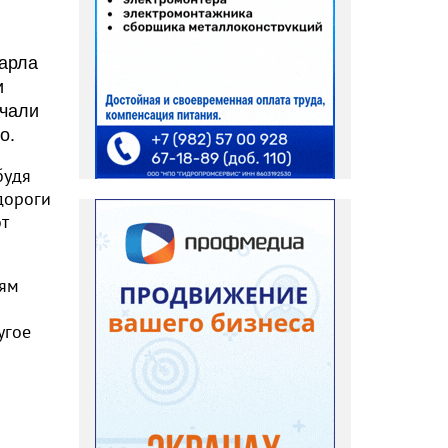
Карла
и
ачали
о.
будя
 дороги
т
дям
угое