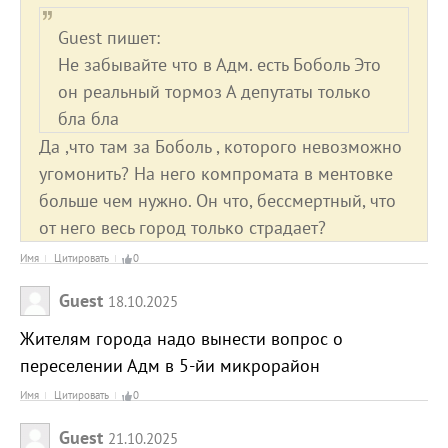
Guest пишет:
Не забывайте что в Адм. есть Боболь Это
он реальный тормоз А депутаты только
бла бла
Да ,что там за Боболь , которого невозможно
угомонить? На него компромата в ментовке
больше чем нужно. Он что, бессмертный, что
от него весь город только страдает?
Имя
Цитировать
0
Guest
18.10.2025
Жителям города надо вынести вопрос о
переселении Адм в 5-йи микрорайон
Имя
Цитировать
0
Guest
21.10.2025