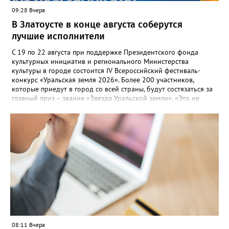
09:28 Вчера
В Златоусте в конце августа соберутся
лучшие исполнители
С 19 по 22 августа при поддержке Президентского фонда
культурных инициатив и регионального Министерства
культуры в городе состоится IV Всероссийский фестиваль-
конкурс «Уральская земля 2026». Более 200 участников,
которые приедут в город со всей страны, будут состязаться за
главный приз – звание «Звезда Уральской земли». «Это не
просто конкурс, а четыре дня живого творчества:
прослушивания участников, мастер-классы от ведущих
наставников, выступления победителей прошлых лет и
приглашённых артистов», - сообщает оргкомитет. Вход на все
фестивальные мероприятия будет свободным. В 2025 году в
фестивале участвовали 26 финалистов из городов
Челябинской, Свердловской, Курганской, Оренбургской
областей, Ханты-Мансийского автономного округа и
Республики Башкортостан. Приглашённой звездой стал
идейный вдохновитель, организатор фестиваля, эстрадный
певец, победитель главного патриотического конкурса страны
«Солдатский конверт», лауреат премии в области культуры и
искусства «Золотая лира», участник телевизионных проектов
08:11 Вчера
на Первом канале, обладатель звания «Голос страны» Алексей