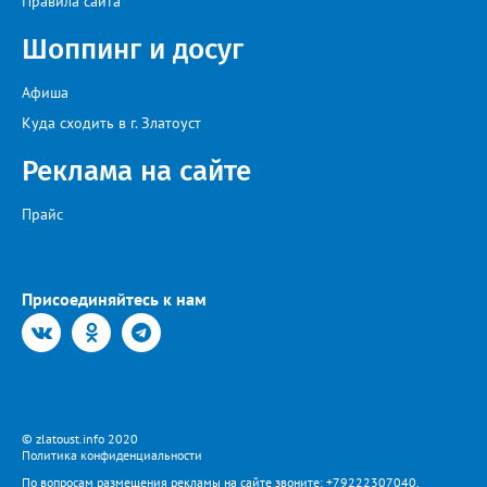
Правила сайта
поручил увеличить количество бензовозов, вывести на самые
загруженные АЗС полицейские патрули, контролировать запасы
Шоппинг и досуг
бензина и объёмы его продаж, а также обеспечить
бесперебойное снабжение горючим пожарных, скорых и
общественного транспорта.
Афиша
Куда сходить в г. Златоуст
Реклама на сайте
Прайс
Присоединяйтесь к нам
© zlatoust.info 2020
Политика конфиденциальности
По вопросам размещения рекламы на сайте звоните: +79222307040,