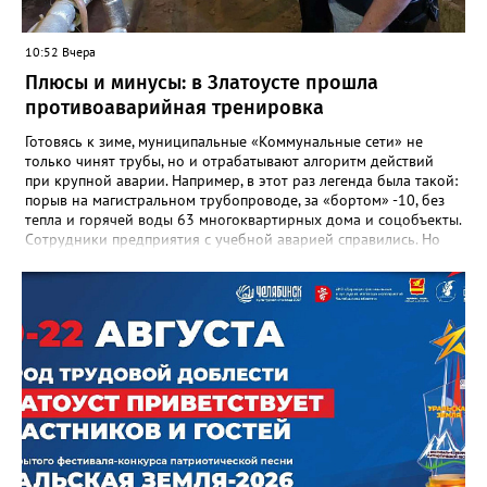
учениках, которых она вдохновила. Заслуженный учитель РФ,
«Отличник народного просвещения», обладатель медали «За
10:52 Вчера
доблестный труд», Галина Ивановна оставила не только
награды и документы, но и работающий, живой механизм
Плюсы и минусы: в Златоусте прошла
школы, который продолжает жить её принципами», - говорится
противоаварийная тренировка
в некрологе.
Готовясь к зиме, муниципальные «Коммунальные сети» не
только чинят трубы, но и отрабатывают алгоритм действий
при крупной аварии. Например, в этот раз легенда была такой:
порыв на магистральном трубопроводе, за «бортом» -10, без
тепла и горячей воды 63 многоквартирных дома и соцобъекты.
Сотрудники предприятия с учебной аварией справились. Но
участвовавшие в тренировке представители Госжилинспекции
отметили и недочёты. «Например, управляющие компании
несвоевременно приняли меры для предотвращения
“перемерзания” общей домовой тепловой сети
многоквартирного дома, отсутствовало взаимодействие с
ресурсоснабжающей организацией, ЕДДС и иными службами»,
— сообщила начальник Главного управления ГЖИ Ирина
Настенко. В следующий раз, рекомендовали в
Госжилинспекции, службы должны действовать слаженно. И
оперативно делиться информацией со всеми
заинтересованными – от поставщика тепла до конечных
потребителей.