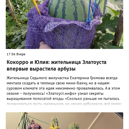
17:06 Вчера
Кокорро и Юлия: жительница Златоуста
впервые вырастила арбузы
Жительница Седьмого жилучастка Екатерина Громова всегда
мечтала создать в теплице свою мини-бахчу, но в нашем
суровом климате эта идея неизменно проваливалась. А в этом
сезоне – получилось! «Златоуст.инфо» узнал секреты
выращивания полосатой ягоды. «Сколько раньше не пыталась
полакомиться пусть маленьким, но своим арбузиком, всё мимо:
вырастали до размера бобов и отваливались, - поделилась со
«Златоуст.инфо» садовод. – В этом году посадила сорт так
называемых северных арбузов – «Юлия», а также «Коккоро»
(он жёлтый и, говорят, очень сладкий). Вот уже первый на пару