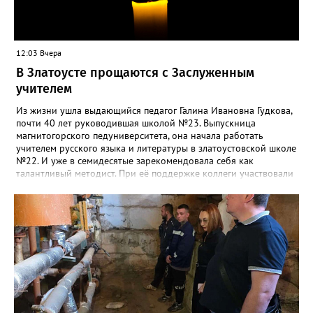
12:03 Вчера
В Златоусте прощаются с Заслуженным
учителем
Из жизни ушла выдающийся педагог Галина Ивановна Гудкова,
почти 40 лет руководившая школой №23. Выпускница
магнитогорского педуниверситета, она начала работать
учителем русского языка и литературы в златоустовской школе
№22. И уже в семидесятые зарекомендовала себя как
талантливый методист. При её поддержке коллеги участвовали
в профессиональных конкурсах и добивались успехов.
«Благодаря её мудрому руководству в школе сформировался
сильный педагогический коллектив, объединённый общими
ценностями и любовью к своему делу. Для многих Галина
Ивановна навсегда останется не только талантливым
руководителем, но и настоящим Учителем с большой буквы», -
говорится в сообществе школы №23 во ВКонтакте. Свои
соболезнования семье Галины Ивановны выразил глава
Златоуста Олег Решетников. «Её вклад зафиксирован в
важнейших документах школы, но главное - он остался в
людях: в тех учителях, которых она поддержала, в тех