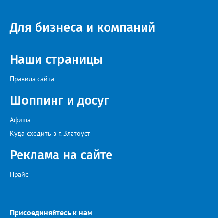
— сообщила начальник Главного управления ГЖИ Ирина
Настенко. В следующий раз, рекомендовали в
Госжилинспекции, службы должны действовать слаженно. И
Для бизнеса и компаний
оперативно делиться информацией со всеми
заинтересованными – от поставщика тепла до конечных
потребителей.
Наши страницы
Правила сайта
Шоппинг и досуг
Афиша
Куда сходить в г. Златоуст
Реклама на сайте
Прайс
Присоединяйтесь к нам