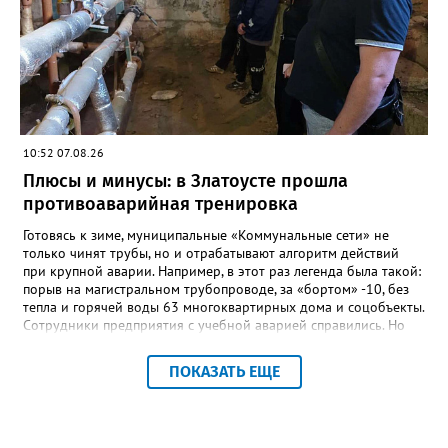
руководителем, но и настоящим Учителем с большой буквы», -
говорится в сообществе школы №23 во ВКонтакте. Свои
соболезнования семье Галины Ивановны выразил глава
Златоуста Олег Решетников. «Её вклад зафиксирован в
важнейших документах школы, но главное - он остался в
людях: в тех учителях, которых она поддержала, в тех
учениках, которых она вдохновила. Заслуженный учитель РФ,
«Отличник народного просвещения», обладатель медали «За
10:52 07.08.26
доблестный труд», Галина Ивановна оставила не только
награды и документы, но и работающий, живой механизм
Плюсы и минусы: в Златоусте прошла
школы, который продолжает жить её принципами», - говорится
противоаварийная тренировка
в некрологе.
Готовясь к зиме, муниципальные «Коммунальные сети» не
только чинят трубы, но и отрабатывают алгоритм действий
при крупной аварии. Например, в этот раз легенда была такой:
порыв на магистральном трубопроводе, за «бортом» -10, без
тепла и горячей воды 63 многоквартирных дома и соцобъекты.
Сотрудники предприятия с учебной аварией справились. Но
участвовавшие в тренировке представители Госжилинспекции
отметили и недочёты. «Например, управляющие компании
ПОКАЗАТЬ ЕЩЕ
несвоевременно приняли меры для предотвращения
“перемерзания” общей домовой тепловой сети
многоквартирного дома, отсутствовало взаимодействие с
ресурсоснабжающей организацией, ЕДДС и иными службами»,