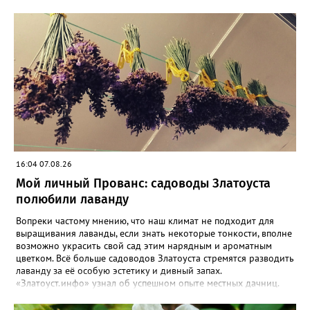
16:04 07.08.26
Мой личный Прованс: садоводы Златоуста
полюбили лаванду
Вопреки частому мнению, что наш климат не подходит для
выращивания лаванды, если знать некоторые тонкости, вполне
возможно украсить свой сад этим нарядным и ароматным
цветком. Всё больше садоводов Златоуста стремятся разводить
лаванду за её особую эстетику и дивный запах.
«Златоуст.инфо» узнал об успешном опыте местных дачниц.
«Я вырастила лаванду нежно-сиреневого красивого цвета из
семян (на фото), - отметила «Златоуст.инфо» хозяйка частного