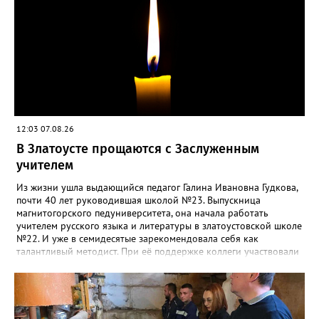
12:03 07.08.26
В Златоусте прощаются с Заслуженным
учителем
Из жизни ушла выдающийся педагог Галина Ивановна Гудкова,
почти 40 лет руководившая школой №23. Выпускница
магнитогорского педуниверситета, она начала работать
учителем русского языка и литературы в златоустовской школе
№22. И уже в семидесятые зарекомендовала себя как
талантливый методист. При её поддержке коллеги участвовали
в профессиональных конкурсах и добивались успехов.
«Благодаря её мудрому руководству в школе сформировался
сильный педагогический коллектив, объединённый общими
ценностями и любовью к своему делу. Для многих Галина
Ивановна навсегда останется не только талантливым