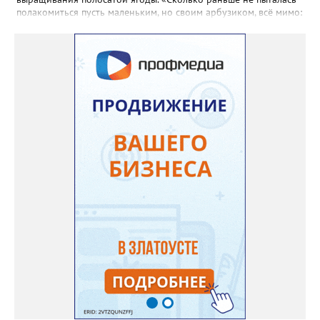
полакомиться пусть маленьким, но своим арбузиком, всё мимо:
вырастали до размера бобов и отваливались, - поделилась со
«Златоуст.инфо» садовод. – В этом году посадила сорт так
называемых северных арбузов – «Юлия», а также «Коккоро»
(он жёлтый и, говорят, очень сладкий). Вот уже первый на пару
кило вызрел. Чтобы не оборвал плеть, подвешиваю своих
полосатиков в сетках из-под овощей или авоськах,
подкармливаю. Не терпится попробовать!». Опытные
бахчеводы из южных регионов в соцсетях посоветовали нашей
землячке: арбуз будет созревшим не раньше, чем с его кожуры
пропадет матовость (станет глянцевым). По срокам опыления
норма зрелости для «Коккоро» - не менее 42 дней от завязи
размером с грецкий орех. Екатерина выяснила у знающих
людей и причину своих неудач – её сеянцы не опылялись, и это
нужно было делать самостоятельно. «Мужской» цветочек для
этого прикладывают к «женскому» - тычинку к пестику. Фото:
Екатерина Громова, специально для «Златоуст.инфо».
Обсуждение новости здесь
ВКОНТАКТЕ https://vk.com/newszlatoust74