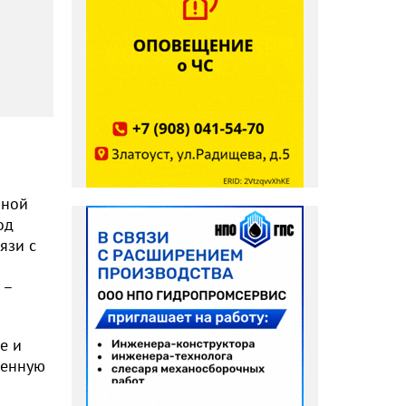
рной
од
язи с
 –
е и
венную