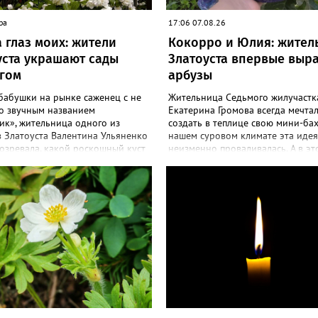
ра
17:06 07.08.26
 глаз моих: жители
Кокорро и Юлия: жител
уста украшают сады
Златоуста впервые выр
гом
арбузы
бабушки на рынке саженец с не
Жительница Седьмого жилучастк
о звучным названием
Екатерина Громова всегда мечта
ик», жительница одного из
создать в теплице свою мини-бах
 Златоуста Валентина Ульяненко
нашем суровом климате эта идея
озревала, какой роскошный куст
неизменно проваливалась. А в эт
её сад. А аромат – слаще, чем у
сезоне – получилось! «Златоуст.
 «Златоуст.инфо» узнал
узнал секреты выращивания пол
ости ухода за этим кустарником.
ягоды. «Сколько раньше не пыта
оим подругам и коллегам
полакомиться пусть маленьким, 
овала непременно посадить
арбузиком, всё мимо: вырастали 
, и его становится в нашем
размера бобов и отваливались, -
сё больше, - рассказала нашему
поделилась со «Златоуст.инфо» с
Валентина. – У меня растёт, на
– В этом году посадила сорт так
яд, самый красивый сорт –
называемых северных арбузов – 
. Моему кусту (на фото) четыре
а также «Коккоро» (он жёлтый и, 
статочно компактный. Махровые
очень сладкий). Вот уже первый 
 диаметром шесть сантиметров.
кило вызрел. Чтобы не оборвал п
 июле не менее трёх недель.
подвешиваю своих полосатиков в