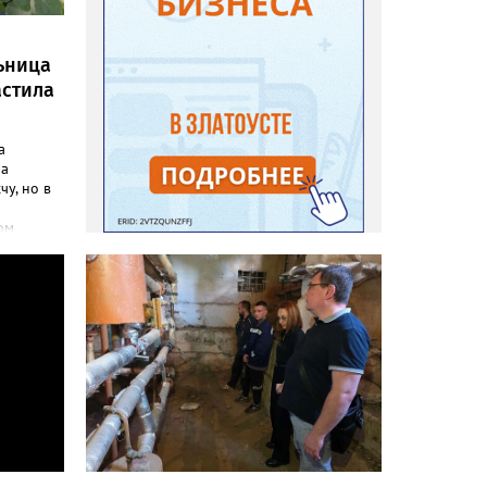
ьница
астила
а
ла
чу, но в
ом
инфо»
осатой
лась
но своим
до
адовод.
«Юлия»,
говорят,
на пару
леть,
 сетках