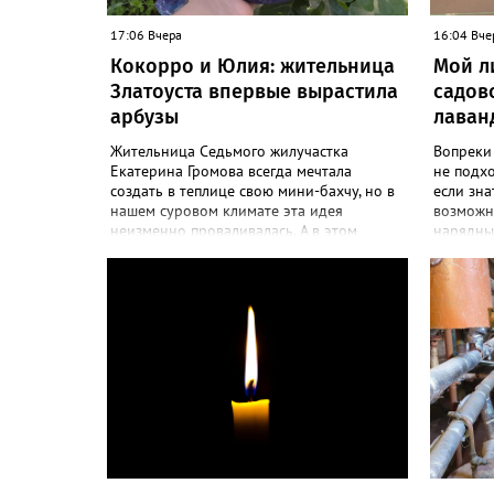
17:06 Вчера
16:04 Вче
Кокорро и Юлия: жительница
Мой л
Златоуста впервые вырастила
садов
арбузы
лаван
Жительница Седьмого жилучастка
Вопреки
Екатерина Громова всегда мечтала
не подх
создать в теплице свою мини-бахчу, но в
если зна
нашем суровом климате эта идея
возможно
неизменно проваливалась. А в этом
нарядны
сезоне – получилось! «Златоуст.инфо»
больше 
узнал секреты выращивания полосатой
разводит
ягоды. «Сколько раньше не пыталась
и дивный
полакомиться пусть маленьким, но своим
об успе
арбузиком, всё мимо: вырастали до
вырасти
размера бобов и отваливались, -
красивог
поделилась со «Златоуст.инфо» садовод.
отметила
– В этом году посадила сорт так
частного
называемых северных арбузов – «Юлия»,
Посадила
а также «Коккоро» (он жёлтый и, говорят,
низины э
очень сладкий). Вот уже первый на пару
второй г
кило вызрел. Чтобы не оборвал плеть,
просят с
подвешиваю своих полосатиков в сетках
доноситс