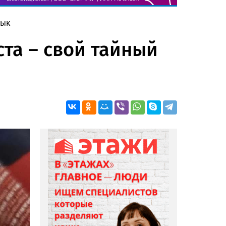
зык
ста – свой тайный