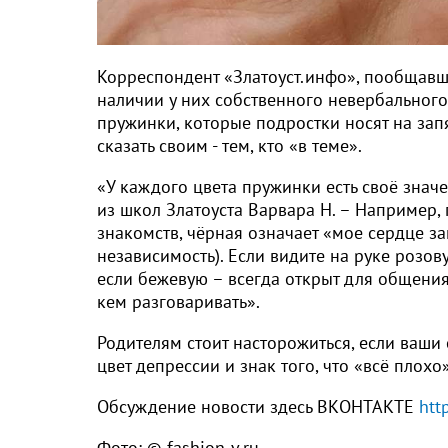
Корреспондент «Златоуст.инфо», пообщавш
наличии у них собственного невербального
пружинки, которые подростки носят на запя
сказать своим - тем, кто «в теме».
«У каждого цвета пружинки есть своё значе
из школ Златоуста Варвара Н. – Например,
знакомств, чёрная означает «мое сердце за
независимость). Если видите на руке розов
если бежевую – всегда открыт для общения.
кем разговаривать».
Родителям стоит насторожиться, если ваши
цвет депрессии и знак того, что «всё плохо»
Обсуждение новости здесь ВКОНТАКТЕ
htt
Фото: © fashion-v.ru