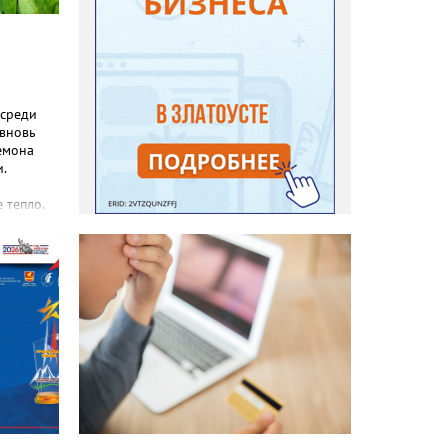
 среди
 вновь
емона
.
 тепло.
реакция
еты и
с, самой
зы не
силы