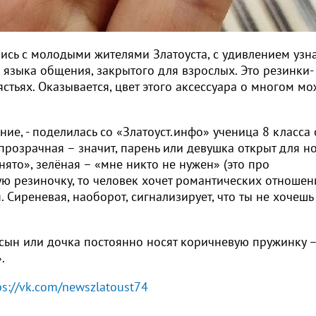
ись с молодыми жителями Златоуста, с удивлением узн
 языка общения, закрытого для взрослых. Это резинки-
стьях. Оказывается, цвет этого аксессуара о многом мо
ние, - поделилась со «Златоуст.инфо» ученица 8 класса
 прозрачная – значит, парень или девушка открыт для н
нято», зелёная – «мне никто не нужен» (это про
ую резиночку, то человек хочет романтических отношен
 Сиреневая, наоборот, сигнализирует, что ты не хочешь
 сын или дочка постоянно носят коричневую пружинку –
.
ps://vk.com/newszlatoust74