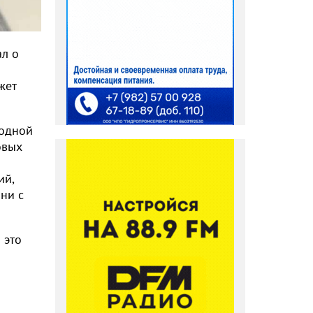
ал о
жет
 одной
овых
ий,
 ни с
 это