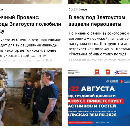
ра
13:27 Вчера
ичный Прованс:
В лесу под Златоустом
оды Златоуста полюбили
зацвели первоцветы
ду
По мнению самой высокогорной
ветрениц – пермской, на Таганае
 частому мнению, что наш климат
наступила весна. Которую эта ан
одит для выращивания лаванды,
встречает как положено - цветами
ть некоторые тонкости, вполне
«Растение сбила с толку погода –
 украсить свой сад этим
затяжные дожди и относительное
м и ароматным цветком. Всё
И повторное цветение – просто 
садоводов Златоуста стремятся
на этот стресс», - объяснили в
ь лаванду за её особую эстетику
национальном парке. Там также
 запах. «Златоуст.инфо» узнал
добавили: хотя нежные белые цв
шном опыте местных дачниц. «Я
украшают по-летнему зелёный ле
ла лаванду нежно-сиреневого
ветренице такой «рецидив» поль
о цвета из семян (на фото), -
приносит, а наоборот, забирает 
 «Златоуст.инфо» хозяйка
перед долгой зимовкой.
 дома Екатерина Бойко. –
 вдоль забора, потому что
тот цветок не любит. Вот уже
од растет и радует меня. Соседи
аженцы: аромат и до них
я. В конце лета собираю лаванду