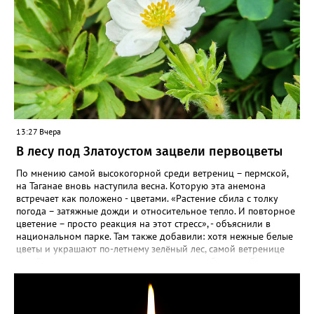
13:27 Вчера
В лесу под Златоустом зацвели первоцветы
По мнению самой высокогорной среди ветрениц – пермской,
на Таганае вновь наступила весна. Которую эта анемона
встречает как положено - цветами. «Растение сбила с толку
погода – затяжные дожди и относительное тепло. И повторное
цветение – просто реакция на этот стресс», - объяснили в
национальном парке. Там также добавили: хотя нежные белые
цветы и украшают по-летнему зелёный лес, самой ветренице
такой «рецидив» пользы не приносит, а наоборот, забирает
силы перед долгой зимовкой.