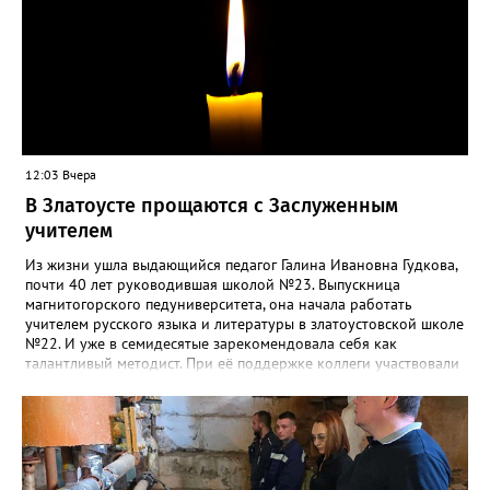
12:03 Вчера
В Златоусте прощаются с Заслуженным
учителем
Из жизни ушла выдающийся педагог Галина Ивановна Гудкова,
почти 40 лет руководившая школой №23. Выпускница
магнитогорского педуниверситета, она начала работать
учителем русского языка и литературы в златоустовской школе
№22. И уже в семидесятые зарекомендовала себя как
талантливый методист. При её поддержке коллеги участвовали
в профессиональных конкурсах и добивались успехов.
«Благодаря её мудрому руководству в школе сформировался
сильный педагогический коллектив, объединённый общими
ценностями и любовью к своему делу. Для многих Галина
Ивановна навсегда останется не только талантливым
руководителем, но и настоящим Учителем с большой буквы», -