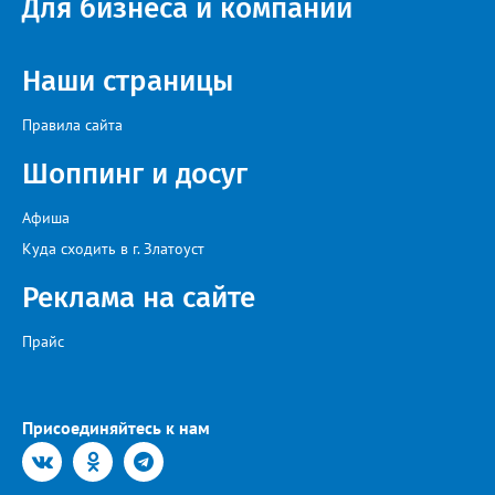
Для бизнеса и компаний
идейный вдохновитель, организатор фестиваля, эстрадный
певец, победитель главного патриотического конкурса страны
«Солдатский конверт», лауреат премии в области культуры и
искусства «Золотая лира», участник телевизионных проектов
Наши страницы
на Первом канале, обладатель звания «Голос страны» Алексей
Ковин.
Правила сайта
Шоппинг и досуг
Афиша
Куда сходить в г. Златоуст
Реклама на сайте
Прайс
Присоединяйтесь к нам