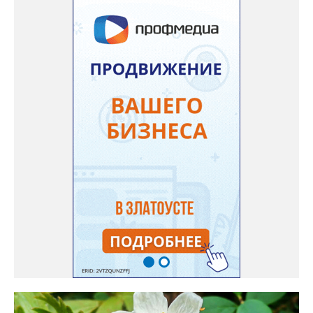
семян (на фото), - отметила «Златоуст.инфо» хозяйка частного
дома Екатерина Бойко. – Посадила вдоль забора, потому что
низины этот цветок не любит. Вот уже второй год растет и
радует меня. Соседи просят саженцы: аромат и до них
доносится. В конце лета собираю лаванду в пучки, сушу –
получаются букеты и саше одновременно. Лаванда широко
используется и в кулинарии». Семена, отметила собеседница
нашего портала, у неё были сорта «Вознесенская узколистная».
Только она хорошо зимует без укрытия. Всхожесть оказалась
на удивление хорошей: из пяти семян из каждой пачки четыре
взошли даже без стратификации. После покупки (по весне)
садовод советует сразу убрать семена в холодильник на два
месяца, а место посадки - мульчировать мелкой корой. Семена
самосевом в ней отлично прорастают. Если иногда срезать
сухие цветы и стряхивать семена вокруг куртины, лаванда
весной прорастет сама. Ещё один секрет – этот символ
Прованса не любит «вкусную» почву. Добавляйте в посадочную
яму гравий и песок – требуется хороший дренаж. В первый год
Екатерина рекомендует цветы убирать, чтобы силы куста
пошли на наращивание корневой системы. А со второго года
пусть лаванда цветёт во всю силу! Фото: Екатерина Бойко,
специально для «Златоуст.инфо». Обсуждение новости здесь
ВКОНТАКТЕ https://vk.com/newszlatoust74