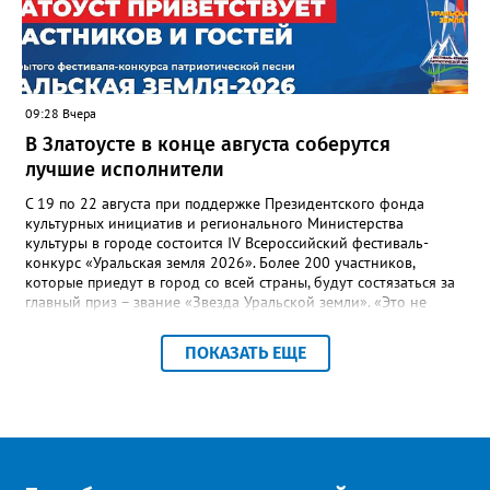
Настенко. В следующий раз, рекомендовали в
Госжилинспекции, службы должны действовать слаженно. И
оперативно делиться информацией со всеми
заинтересованными – от поставщика тепла до конечных
потребителей.
09:28 Вчера
В Златоусте в конце августа соберутся
лучшие исполнители
С 19 по 22 августа при поддержке Президентского фонда
культурных инициатив и регионального Министерства
культуры в городе состоится IV Всероссийский фестиваль-
конкурс «Уральская земля 2026». Более 200 участников,
которые приедут в город со всей страны, будут состязаться за
главный приз – звание «Звезда Уральской земли». «Это не
просто конкурс, а четыре дня живого творчества:
прослушивания участников, мастер-классы от ведущих
ПОКАЗАТЬ ЕЩЕ
наставников, выступления победителей прошлых лет и
приглашённых артистов», - сообщает оргкомитет. Вход на все
фестивальные мероприятия будет свободным. В 2025 году в
фестивале участвовали 26 финалистов из городов
Челябинской, Свердловской, Курганской, Оренбургской
областей, Ханты-Мансийского автономного округа и
Республики Башкортостан. Приглашённой звездой стал