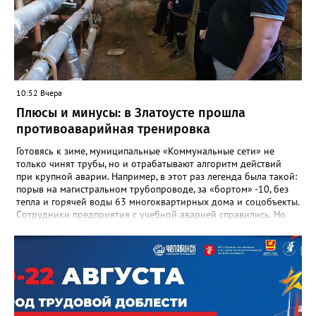
говорится в сообществе школы №23 во ВКонтакте. Свои
соболезнования семье Галины Ивановны выразил глава
Златоуста Олег Решетников. «Её вклад зафиксирован в
важнейших документах школы, но главное - он остался в
людях: в тех учителях, которых она поддержала, в тех
учениках, которых она вдохновила. Заслуженный учитель РФ,
«Отличник народного просвещения», обладатель медали «За
10:52 Вчера
доблестный труд», Галина Ивановна оставила не только
награды и документы, но и работающий, живой механизм
Плюсы и минусы: в Златоусте прошла
школы, который продолжает жить её принципами», - говорится
противоаварийная тренировка
в некрологе.
Готовясь к зиме, муниципальные «Коммунальные сети» не
только чинят трубы, но и отрабатывают алгоритм действий
при крупной аварии. Например, в этот раз легенда была такой:
порыв на магистральном трубопроводе, за «бортом» -10, без
тепла и горячей воды 63 многоквартирных дома и соцобъекты.
Сотрудники предприятия с учебной аварией справились. Но
участвовавшие в тренировке представители Госжилинспекции
отметили и недочёты. «Например, управляющие компании
несвоевременно приняли меры для предотвращения
“перемерзания” общей домовой тепловой сети
многоквартирного дома, отсутствовало взаимодействие с
ресурсоснабжающей организацией, ЕДДС и иными службами»,
— сообщила начальник Главного управления ГЖИ Ирина