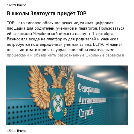
16:29 Вчера
В школы Златоуста придёт ТОР
ТОР – это типовое облачное решение, единая цифровая
площадка для родителей, учеников и педагогов. Пользоваться
ей все школы Челябинской области начнут с 1 сентября.
Важно: для входа на платформу для родителей и учеников
потребуется подтверждённая учётная запись ЕСИА. «Главная
цель – автоматизировать управление образовательными
процессами и объединить разрозненные школьные сервисы в
одну безопасную государственную экосистему, - сообщили в
региональном министерстве образования. - Платформа ТОР
“Моя школа” объединит все школьные сервисы в единую
безопасную государственную экосистему. Предполагается, что
переход пройдёт максимально комфортно для пользователей».
Привычные функции - оценки, расписание, домашние задания,
связь с учителями, знакомые пользователям экосистемы
«Госуслуги Моя школа», не просто сохранятся, они будут
собраны в одном месте, подчеркнули в ведомстве. Причём в
этом случае переход на ТОР станет вообще незаметным.
15:11 Вчера