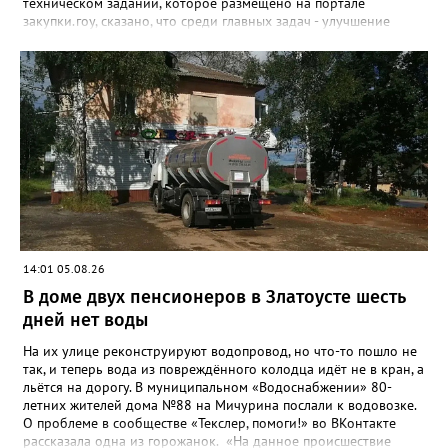
техническом задании, которое размещено на портале
закупки.гоу, сказано, что среди главных задач - улучшение
качества жизни и охраны здоровья златоустовцев и
повышение энергоэффективности систем. Кроме электронных
схем, исполнителю нужно разработать предложения по
строительству и реконструкции водоснабжения и канализации,
оценив размер вложений, а также представить перечень
бесхозных объектов и возможные сценарии развития этой
сферы городского хозяйства. В июне 2025 года
«Златоуст.инфо» сообщал о подобных торгах. Тогда цена
вопроса была почти в три раза выше - 9 миллионов 13 тысяч
486 рублей, а в списке работ была разработка электронной
системы ливнёвок.
14:01 05.08.26
В доме двух пенсионеров в Златоусте шесть
дней нет воды
На их улице реконструируют водопровод, но что-то пошло не
так, и теперь вода из повреждённого колодца идёт не в кран, а
льётся на дорогу. В муниципальном «Водоснабжении» 80-
летних жителей дома №88 на Мичурина послали к водовозке.
О проблеме в сообществе «Текслер, помоги!» во ВКонтакте
рассказала одна из горожанок. «На данное происшествие