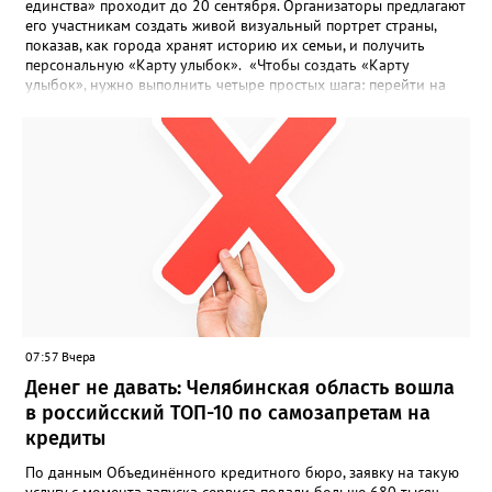
единства» проходит до 20 сентября. Организаторы предлагают
его участникам создать живой визуальный портрет страны,
показав, как города хранят историю их семьи, и получить
персональную «Карту улыбок». «Чтобы создать «Карту
улыбок», нужно выполнить четыре простых шага: перейти на
сайт улыбкароссии.рф и нажать кнопку «Собрать карту
улыбок»; загрузить фотографию с улыбкой – подойдёт портрет
одного человека, пары, семьи или нескольких поколений в
одном кадре; отметить один или несколько городов,
связанных с историей семьи или важными воспоминаниями;
добавить подписи к городам, кратко объяснив связь с каждым
из них, указать контакты и подтвердить согласие с правилами
проекта», - говорится в инструкции на сайте проекта. ‍Заявка
может быть семейной, а после модерации стать частью
визуального архива проекта. 20 участников обещают
пригласить на итоговую фотосессию в Москве. Персональную
«Карту улыбок», которую можно скачать, сохранить и
опубликовать в социальных сетях, отмечают в оргкомитете,
07:57 Вчера
получат все, кто улыбнулся.
Денег не давать: Челябинская область вошла
в российсский ТОП-10 по самозапретам на
кредиты
По данным Объединённого кредитного бюро, заявку на такую
услугу с момента запуска сервиса подали больше 680 тысяч