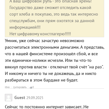
А ваш цифровой рупь - это опасная хрень!
Государство даже сможет отследить какой
сорт хлеба я покупаю, это ведь так интересно
спецслужбам, они прям охотятся за данной
информацией!!!
Нет цифравому констлагерю!!!!!
Умник, уже сейчас зачастую невозможно
рассчитаться электронными деньгами. А представь,
что в нашей финсистеме произошёл сбой, и все
эти единички-нолики исчезли. Или ты что-то
вякнул против власти - отключат твой счёт "на раз".
И никому и ничего ты не докажешь, да и никто
разбираться в этом бардаке не будет.
Имя
Цитировать
0
Guest
29.09.2025
Сейчас то постоянно интернет зависает..Не