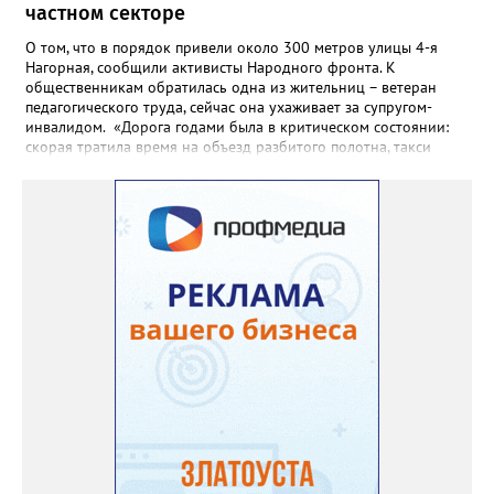
частном секторе
О том, что в порядок привели около 300 метров улицы 4-я
Нагорная, сообщили активисты Народного фронта. К
общественникам обратилась одна из жительниц – ветеран
педагогического труда, сейчас она ухаживает за супругом-
инвалидом. «Дорога годами была в критическом состоянии:
скорая тратила время на объезд разбитого полотна, такси
порой отказывались пробираться к домам, щадя подвеску, а
однажды реанимация не смогла добраться до больного.
Жители писали в администрацию города и другие инстанции,
пытались ремонтировать дорогу своими силами – всё тщетно»,
– рассказали в ОНФ. Общественники подчеркнули: именно
они добились, чтобы участок разровняли и отсыпали. Для
этого потребовалось обратиться в мэрию Златоуста.