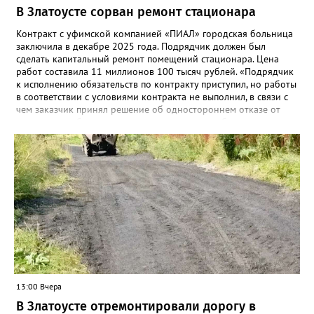
В Златоусте сорван ремонт стационара
Контракт с уфимской компанией «ПИАЛ» городская больница
заключила в декабре 2025 года. Подрядчик должен был
сделать капитальный ремонт помещений стационара. Цена
работ составила 11 миллионов 100 тысяч рублей. «Подрядчик
к исполнению обязательств по контракту приступил, но работы
в соответствии с условиями контракта не выполнил, в связи с
чем заказчик принял решение об одностороннем отказе от
исполнения обязательств по контракту», – сообщили в
Челябинском УФАС. Антимонопольная служба приняла
решение включить ООО «ПИАЛ» в реестр недобросовестных
поставщиков. В чёрном списке уфимский подрядчик будет два
года.
13:00 Вчера
В Златоусте отремонтировали дорогу в