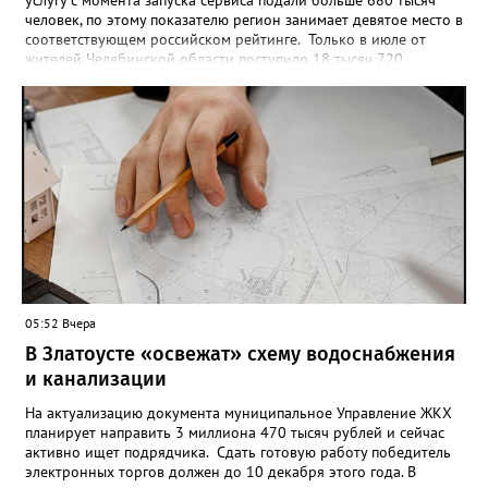
человек, по этому показателю регион занимает девятое место в
соответствующем российском рейтинге. Только в июле от
жителей Челябинской области поступило 18 тысяч 720
заявлений на установку ограничений и около 6700 — на их
снятие. В целом не давать им взаймы сегодня просят 543 с
лишним тысячи человек. Почти 89 тысяч за это время решили
запрет отозвать. При этом, утверждают аналитики бюро,
примерно каждый пятый из тех, кто установил самозапрет,
никогда кредиты не брал, столько же погасили долги недавно,
а больше половины имеют долговые обязательства сейчас.
05:52 Вчера
В Златоусте «освежат» схему водоснабжения
и канализации
На актуализацию документа муниципальное Управление ЖКХ
планирует направить 3 миллиона 470 тысяч рублей и сейчас
активно ищет подрядчика. Сдать готовую работу победитель
электронных торгов должен до 10 декабря этого года. В