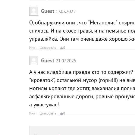
Guest
17.07.2025
О, обнаружили они , что "Мегаполис" стыри
снилось. И на скосе травы, и на немытье по
управляйка. Они там очень даже хорошо жив
Имя
Цитировать
0
Guest
21.07.2025
А у нас кладбища правда кто-то содержит?
"кроваток", остальной мусор (горы!!!) не вы
могилы копают где хотят, вакханалия полн
асфальтированные дороги, ровные пронумеро
а ужас-ужас!
Имя
Цитировать
0