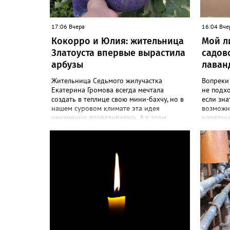
17:06 Вчера
16:04 Вче
Кокорро и Юлия: жительница
Мой л
Златоуста впервые вырастила
садов
арбузы
лаван
Жительница Седьмого жилучастка
Вопреки
Екатерина Громова всегда мечтала
не подх
создать в теплице свою мини-бахчу, но в
если зна
нашем суровом климате эта идея
возможно
неизменно проваливалась. А в этом
нарядны
сезоне – получилось! «Златоуст.инфо»
больше 
узнал секреты выращивания полосатой
разводит
ягоды. «Сколько раньше не пыталась
и дивный
полакомиться пусть маленьким, но своим
об успе
арбузиком, всё мимо: вырастали до
вырасти
размера бобов и отваливались, -
красивог
поделилась со «Златоуст.инфо» садовод.
отметила
– В этом году посадила сорт так
частного
называемых северных арбузов – «Юлия»,
Посадила
а также «Коккоро» (он жёлтый и, говорят,
низины э
очень сладкий). Вот уже первый на пару
второй г
кило вызрел. Чтобы не оборвал плеть,
просят с