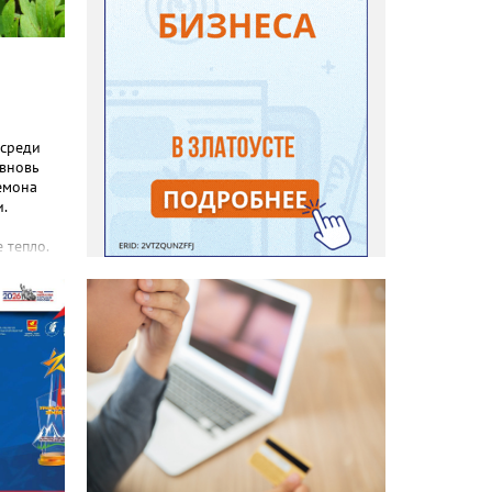
 среди
 вновь
емона
.
 тепло.
реакция
еты и
с, самой
зы не
силы