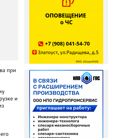
ва при
му
рузке и
из
оего