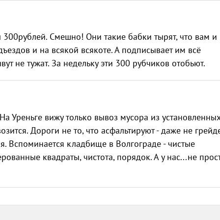
л 300рублей. Смешно! Они такие бабки тырят, что вам и
дъездов и на всякой всякоте. А подписывает им всё
ут не тужат. За недельку эти 300 рубчиков отобьют.
 На Уреньге вижу только вывоз мусора из установленны
возится. Дороги не то, что асфальтируют - даже не грейд
ая. Вспоминается кладбище в Волгограде - чистые
ванные квадраты, чистота, порядок. А у нас...не прост