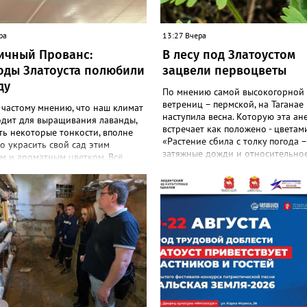
ра
13:27 Вчера
ичный Прованс:
В лесу под Златоустом
оды Златоуста полюбили
зацвели первоцветы
ду
По мнению самой высокогорной
ветрениц – пермской, на Таганае
 частому мнению, что наш климат
наступила весна. Которую эта ан
одит для выращивания лаванды,
встречает как положено - цветами
ть некоторые тонкости, вполне
«Растение сбила с толку погода –
 украсить свой сад этим
затяжные дожди и относительное
м и ароматным цветком. Всё
И повторное цветение – просто 
садоводов Златоуста стремятся
на этот стресс», - объяснили в
ь лаванду за её особую эстетику
национальном парке. Там также
 запах. «Златоуст.инфо» узнал
добавили: хотя нежные белые цв
шном опыте местных дачниц. «Я
украшают по-летнему зелёный ле
ла лаванду нежно-сиреневого
ветренице такой «рецидив» поль
о цвета из семян (на фото), -
приносит, а наоборот, забирает 
 «Златоуст.инфо» хозяйка
перед долгой зимовкой.
 дома Екатерина Бойко. –
 вдоль забора, потому что
тот цветок не любит. Вот уже
од растет и радует меня. Соседи
аженцы: аромат и до них