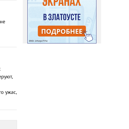
 не
х
еруют,
о ужас,