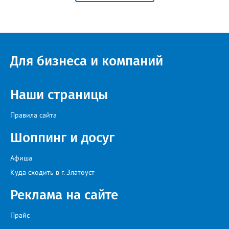
“перемерзания” общей домовой тепловой сети
многоквартирного дома, отсутствовало взаимодействие с
ресурсоснабжающей организацией, ЕДДС и иными службами»,
— сообщила начальник Главного управления ГЖИ Ирина
Настенко. В следующий раз, рекомендовали в
Госжилинспекции, службы должны действовать слаженно. И
Для бизнеса и компаний
оперативно делиться информацией со всеми
заинтересованными – от поставщика тепла до конечных
потребителей.
Наши страницы
Правила сайта
Шоппинг и досуг
Афиша
Куда сходить в г. Златоуст
Реклама на сайте
Прайс