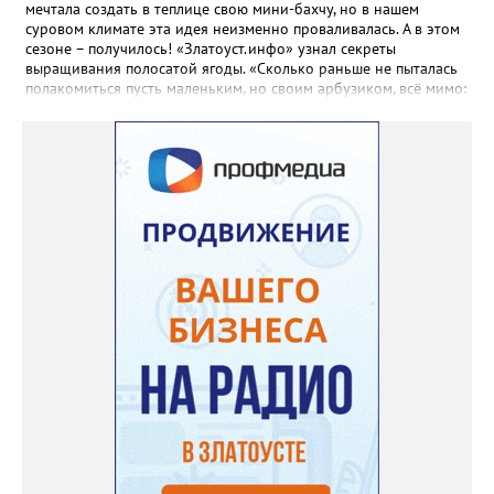
мечтала создать в теплице свою мини-бахчу, но в нашем
суровом климате эта идея неизменно проваливалась. А в этом
сезоне – получилось! «Златоуст.инфо» узнал секреты
выращивания полосатой ягоды. «Сколько раньше не пыталась
полакомиться пусть маленьким, но своим арбузиком, всё мимо:
вырастали до размера бобов и отваливались, - поделилась со
«Златоуст.инфо» садовод. – В этом году посадила сорт так
называемых северных арбузов – «Юлия», а также «Коккоро»
(он жёлтый и, говорят, очень сладкий). Вот уже первый на пару
кило вызрел. Чтобы не оборвал плеть, подвешиваю своих
полосатиков в сетках из-под овощей или авоськах,
подкармливаю. Не терпится попробовать!». Опытные
бахчеводы из южных регионов в соцсетях посоветовали нашей
землячке: арбуз будет созревшим не раньше, чем с его кожуры
пропадет матовость (станет глянцевым). По срокам опыления
норма зрелости для «Коккоро» - не менее 42 дней от завязи
размером с грецкий орех. Екатерина выяснила у знающих
людей и причину своих неудач – её сеянцы не опылялись, и это
нужно было делать самостоятельно. «Мужской» цветочек для
этого прикладывают к «женскому» - тычинку к пестику. Фото:
Екатерина Громова, специально для «Златоуст.инфо».
Обсуждение новости здесь
ВКОНТАКТЕ https://vk.com/newszlatoust74