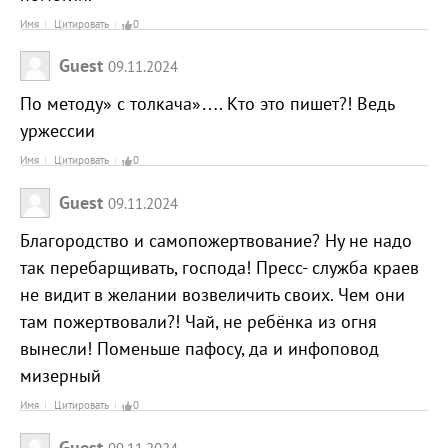
Имя
Цитировать
0
Guest
09.11.2024
По методу» с толкача»…. Кто это пишет?! Ведь
уржессии
Имя
Цитировать
0
Guest
09.11.2024
Благородство и самопожертвование? Ну не надо
так перебарщивать, господа! Пресс- служба краев
не видит в желании возвеличить своих. Чем они
там пожертвовали?! Чай, не ребёнка из огня
вынесли! Поменьше пафосу, да и инфоповод
мизерный
Имя
Цитировать
0
Guest
09.11.2024