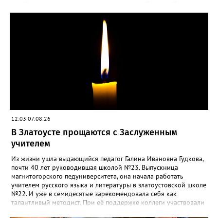
ВКОНТАКТЕ https://vk.com/newszlatoust74
такой «рецидив» пользы не приносит, а наоборот, забирает
силы перед долгой зимовкой.
12:03 07.08.26
В Златоусте прощаются с Заслуженным
учителем
Из жизни ушла выдающийся педагог Галина Ивановна Гудкова,
почти 40 лет руководившая школой №23. Выпускница
магнитогорского педуниверситета, она начала работать
учителем русского языка и литературы в златоустовской школе
№22. И уже в семидесятые зарекомендовала себя как
талантливый методист. При её поддержке коллеги участвовали
в профессиональных конкурсах и добивались успехов.