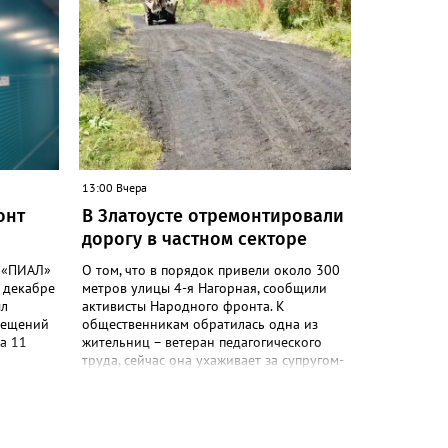
открытие.
ретики.
бъема
 с
. А
дитель
й
13:00 Вчера
нее. И
онт
В Златоусте отремонтировали
дорогу в частном секторе
уация на
оде бы
й «ПИАЛ»
О том, что в порядок привели около 300
асти. По
 декабре
метров улицы 4-я Нагорная, сообщили
 Павла
ыл
активисты Народного фронта. К
 Москве,
мещений
общественникам обратилась одна из
ой
а 11
жительниц – ветеран педагогического
ты
труда, сейчас она ухаживает за супругом-
. В
тельств
инвалидом. «Дорога годами была в
ный
ты в
критическом состоянии: скорая тратила
нце
кта не
время на объезд разбитого полотна,
 принял
такси порой отказывались пробираться к
екслер