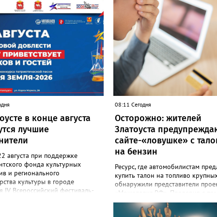
одня
08:11 Сегодня
оусте в конце августа
Осторожно: жителей
утся лучшие
Златоуста предупрежда
нители
сайте-«ловушке» с тал
на бензин
22 августа при поддержке
нтского фонда культурных
Ресурс, где автомобилистам пред
ив и регионального
купить талон на топливо крупных
ства культуры в городе
обнаружили представители прое
я IV Всероссийский фестиваль-
«Мошеловка.РФ». Проверив с п
«Уральская земля 2026». Более
специального сервиса IP-адрес,
тников, которые приедут в город
общественники выяснили, что сл
страны, будут состязаться за