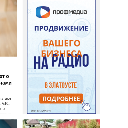
ют о
онами
лагают
 АЗС,
кта
омощью
еды