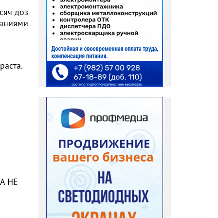
сяч доз
ваниями
раста.
!А НЕ