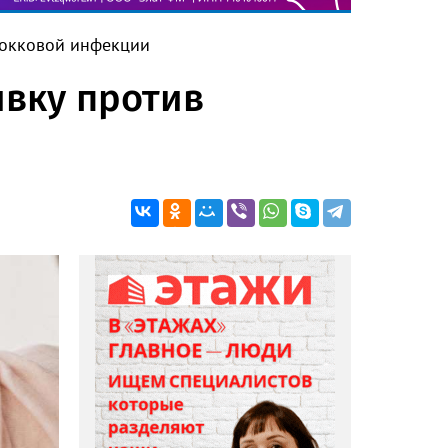
кокковой инфекции
ивку против