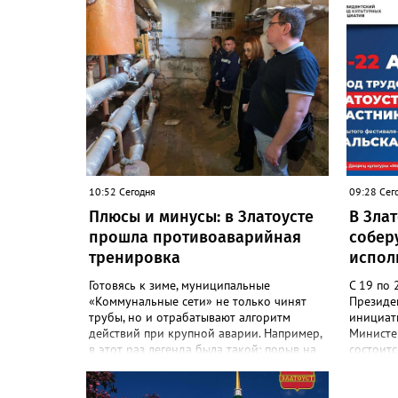
10:52 Сегодня
09:28 Сег
Плюсы и минусы: в Златоусте
В Злат
прошла противоаварийная
собер
тренировка
испол
Готовясь к зиме, муниципальные
С 19 по 
«Коммунальные сети» не только чинят
Президе
трубы, но и отрабатывают алгоритм
инициат
действий при крупной аварии. Например,
Министер
в этот раз легенда была такой: порыв на
состоитс
магистральном трубопроводе, за
конкурс 
«бортом» -10, без тепла и горячей воды
200 учас
63 многоквартирных дома и соцобъекты.
со всей 