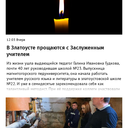
12:03 Вчера
В Златоусте прощаются с Заслуженным
учителем
Из жизни ушла выдающийся педагог Галина Ивановна Гудкова,
почти 40 лет руководившая школой №23. Выпускница
магнитогорского педуниверситета, она начала работать
учителем русского языка и литературы в златоустовской школе
№22. И уже в семидесятые зарекомендовала себя как
талантливый методист. При её поддержке коллеги участвовали
в профессиональных конкурсах и добивались успехов.
«Благодаря её мудрому руководству в школе сформировался
сильный педагогический коллектив, объединённый общими
ценностями и любовью к своему делу. Для многих Галина
Ивановна навсегда останется не только талантливым
руководителем, но и настоящим Учителем с большой буквы», -
говорится в сообществе школы №23 во ВКонтакте. Свои