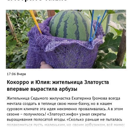
17:06 Вчера
Кокорро и Юлия: жительница Златоуста
впервые вырастила арбузы
Жительница Седьмого жилучастка Екатерина Громова всегда
мечтала создать в теплице свою мини-бахчу, но в нашем
суровом климате эта идея неизменно проваливалась. А в этом
сезоне – получилось! «Златоуст.инфо» узнал секреты
выращивания полосатой ягоды. «Сколько раньше не пыталась
полакомиться пусть маленьким, но своим арбузиком, всё мимо:
вырастали до размера бобов и отваливались, - поделилась со