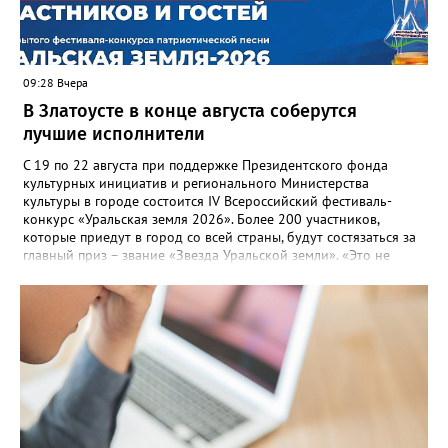
оперативно делиться информацией со всеми
заинтересованными – от поставщика тепла до конечных
потребителей.
09:28 Вчера
В Златоусте в конце августа соберутся
лучшие исполнители
С 19 по 22 августа при поддержке Президентского фонда
культурных инициатив и регионального Министерства
культуры в городе состоится IV Всероссийский фестиваль-
конкурс «Уральская земля 2026». Более 200 участников,
которые приедут в город со всей страны, будут состязаться за
главный приз – звание «Звезда Уральской земли». «Это не
просто конкурс, а четыре дня живого творчества:
прослушивания участников, мастер-классы от ведущих
наставников, выступления победителей прошлых лет и
приглашённых артистов», - сообщает оргкомитет. Вход на все
фестивальные мероприятия будет свободным. В 2025 году в
фестивале участвовали 26 финалистов из городов
Челябинской, Свердловской, Курганской, Оренбургской
областей, Ханты-Мансийского автономного округа и
Республики Башкортостан. Приглашённой звездой стал
идейный вдохновитель, организатор фестиваля, эстрадный