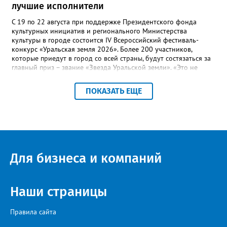
лучшие исполнители
С 19 по 22 августа при поддержке Президентского фонда
культурных инициатив и регионального Министерства
культуры в городе состоится IV Всероссийский фестиваль-
конкурс «Уральская земля 2026». Более 200 участников,
которые приедут в город со всей страны, будут состязаться за
главный приз – звание «Звезда Уральской земли». «Это не
просто конкурс, а четыре дня живого творчества:
прослушивания участников, мастер-классы от ведущих
ПОКАЗАТЬ ЕЩЕ
наставников, выступления победителей прошлых лет и
приглашённых артистов», - сообщает оргкомитет. Вход на все
фестивальные мероприятия будет свободным. В 2025 году в
фестивале участвовали 26 финалистов из городов
Челябинской, Свердловской, Курганской, Оренбургской
областей, Ханты-Мансийского автономного округа и
Республики Башкортостан. Приглашённой звездой стал
Для бизнеса и компаний
идейный вдохновитель, организатор фестиваля, эстрадный
певец, победитель главного патриотического конкурса страны
«Солдатский конверт», лауреат премии в области культуры и
искусства «Золотая лира», участник телевизионных проектов
Наши страницы
на Первом канале, обладатель звания «Голос страны» Алексей
Ковин.
Правила сайта