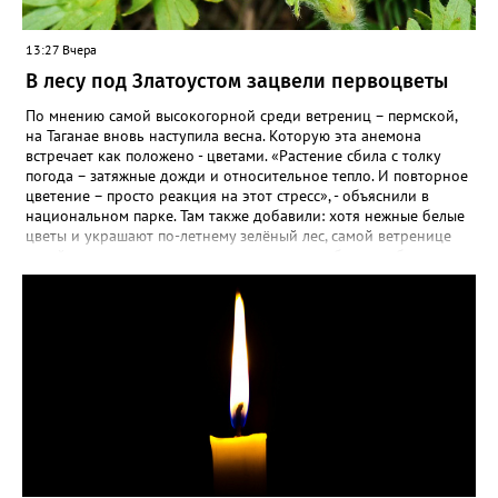
13:27 Вчера
В лесу под Златоустом зацвели первоцветы
По мнению самой высокогорной среди ветрениц – пермской,
на Таганае вновь наступила весна. Которую эта анемона
встречает как положено - цветами. «Растение сбила с толку
погода – затяжные дожди и относительное тепло. И повторное
цветение – просто реакция на этот стресс», - объяснили в
национальном парке. Там также добавили: хотя нежные белые
цветы и украшают по-летнему зелёный лес, самой ветренице
такой «рецидив» пользы не приносит, а наоборот, забирает
силы перед долгой зимовкой.