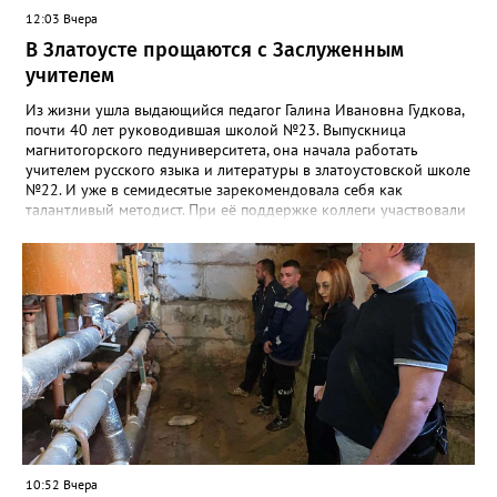
12:03 Вчера
В Златоусте прощаются с Заслуженным
учителем
Из жизни ушла выдающийся педагог Галина Ивановна Гудкова,
почти 40 лет руководившая школой №23. Выпускница
магнитогорского педуниверситета, она начала работать
учителем русского языка и литературы в златоустовской школе
№22. И уже в семидесятые зарекомендовала себя как
талантливый методист. При её поддержке коллеги участвовали
в профессиональных конкурсах и добивались успехов.
«Благодаря её мудрому руководству в школе сформировался
сильный педагогический коллектив, объединённый общими
ценностями и любовью к своему делу. Для многих Галина
Ивановна навсегда останется не только талантливым
руководителем, но и настоящим Учителем с большой буквы», -
говорится в сообществе школы №23 во ВКонтакте. Свои
соболезнования семье Галины Ивановны выразил глава
Златоуста Олег Решетников. «Её вклад зафиксирован в
важнейших документах школы, но главное - он остался в
людях: в тех учителях, которых она поддержала, в тех
учениках, которых она вдохновила. Заслуженный учитель РФ,
«Отличник народного просвещения», обладатель медали «За
10:52 Вчера
доблестный труд», Галина Ивановна оставила не только