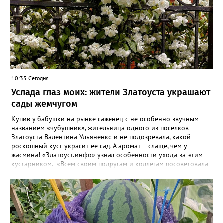
10:35 Сегодня
Услада глаз моих: жители Златоуста украшают
сады жемчугом
Купив у бабушки на рынке саженец с не особенно звучным
названием «чубушник», жительница одного из посёлков
Златоуста Валентина Ульяненко и не подозревала, какой
роскошный куст украсит её сад. А аромат – слаще, чем у
жасмина! «Златоуст.инфо» узнал особенности ухода за этим
кустарником. «Всем своим подругам и коллегам посоветовала
непременно посадить чубушник, и его становится в нашем
городе всё больше, - рассказала нашему порталу Валентина. – У
меня растёт, на мой взгляд, самый красивый сорт – «Жемчуг».
Моему кусту (на фото) четыре года, достаточно компактный.
Махровые цветки - диаметром шесть сантиметров. Цветёт в
июле не менее трёх недель. Oчень ароматный, что редко