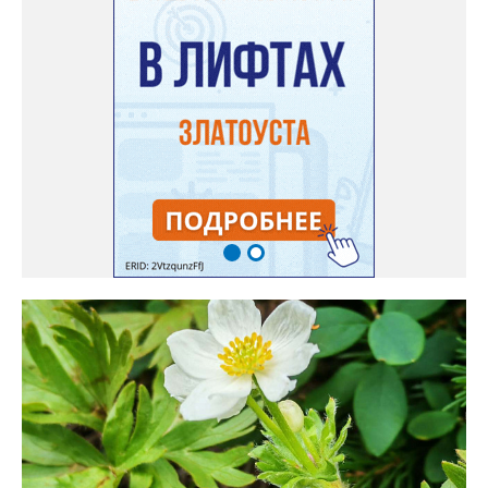
Только она хорошо зимует без укрытия. Всхожесть оказалась
на удивление хорошей: из пяти семян из каждой пачки четыре
взошли даже без стратификации. После покупки (по весне)
садовод советует сразу убрать семена в холодильник на два
месяца, а место посадки - мульчировать мелкой корой. Семена
самосевом в ней отлично прорастают. Если иногда срезать
сухие цветы и стряхивать семена вокруг куртины, лаванда
весной прорастет сама. Ещё один секрет – этот символ
Прованса не любит «вкусную» почву. Добавляйте в посадочную
яму гравий и песок – требуется хороший дренаж. В первый год
Екатерина рекомендует цветы убирать, чтобы силы куста
пошли на наращивание корневой системы. А со второго года
пусть лаванда цветёт во всю силу! Фото: Екатерина Бойко,
специально для «Златоуст.инфо». Обсуждение новости здесь
ВКОНТАКТЕ https://vk.com/newszlatoust74