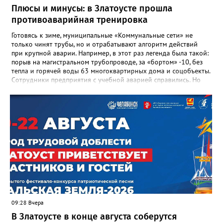
награды и документы, но и работающий, живой механизм
Плюсы и минусы: в Златоусте прошла
школы, который продолжает жить её принципами», - говорится
противоаварийная тренировка
в некрологе.
Готовясь к зиме, муниципальные «Коммунальные сети» не
только чинят трубы, но и отрабатывают алгоритм действий
при крупной аварии. Например, в этот раз легенда была такой:
порыв на магистральном трубопроводе, за «бортом» -10, без
тепла и горячей воды 63 многоквартирных дома и соцобъекты.
Сотрудники предприятия с учебной аварией справились. Но
участвовавшие в тренировке представители Госжилинспекции
отметили и недочёты. «Например, управляющие компании
несвоевременно приняли меры для предотвращения
“перемерзания” общей домовой тепловой сети
многоквартирного дома, отсутствовало взаимодействие с
ресурсоснабжающей организацией, ЕДДС и иными службами»,
— сообщила начальник Главного управления ГЖИ Ирина
Настенко. В следующий раз, рекомендовали в
Госжилинспекции, службы должны действовать слаженно. И
оперативно делиться информацией со всеми
заинтересованными – от поставщика тепла до конечных
потребителей.
09:28 Вчера
В Златоусте в конце августа соберутся