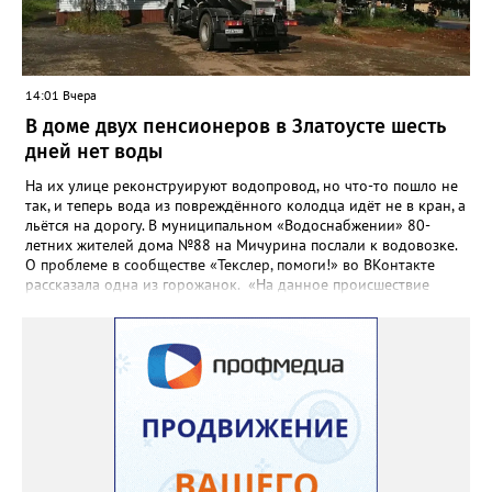
вопроса была почти в три раза выше - 9 миллионов 13 тысяч
486 рублей, а в списке работ была разработка электронной
системы ливнёвок.
14:01 Вчера
В доме двух пенсионеров в Златоусте шесть
дней нет воды
На их улице реконструируют водопровод, но что-то пошло не
так, и теперь вода из повреждённого колодца идёт не в кран, а
льётся на дорогу. В муниципальном «Водоснабжении» 80-
летних жителей дома №88 на Мичурина послали к водовозке.
О проблеме в сообществе «Текслер, помоги!» во ВКонтакте
рассказала одна из горожанок. «На данное происшествие
аварийная бригада до сих пор не приехала, и по словам
гл.инженера Шепелева А.Н. из обслуживающей организации
МУП ЗГО "Златоустовское Водоснабжение" ул. Островского, 7,
никакие работы по восстановлению подачи воды в дом
проводиться не будут. Вот уже шесть дней пенсионеры без
воды!», - пишет возмущённая женщина (стиль, орфография и
пунктуация авторские). Под обращением есть комментарий
пользователя под ником Olga Vyacheslavovna. Она сообщает:
сейчас МУП «Водоснабжение» ведёт реконструкцию сетей в
посёлке и работать приходится в сложных условиях горной