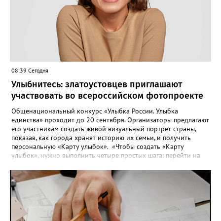
08:39 Сегодня
Улыбнитесь: златоустовцев приглашают
участвовать во всероссийском фотопроекте
Общенациональный конкурс «Улыбка России. Улыбка
единства» проходит до 20 сентября. Организаторы предлагают
его участникам создать живой визуальный портрет страны,
показав, как города хранят историю их семьи, и получить
персональную «Карту улыбок». «Чтобы создать «Карту
улыбок», нужно выполнить четыре простых шага: перейти на
сайт улыбкароссии.рф и нажать кнопку «Собрать карту
улыбок»; загрузить фотографию с улыбкой – подойдёт портрет
одного человека, пары, семьи или нескольких поколений в
одном кадре; отметить один или несколько городов,
связанных с историей семьи или важными воспоминаниями;
добавить подписи к городам, кратко объяснив связь с каждым
из них, указать контакты и подтвердить согласие с правилами