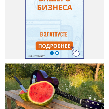
местности. «К сожалению, в процессе бурения иногда
выявляются или случайно повреждаются существующие вводы
малого диаметра, - отмечает Olga Vyacheslavovna. - Зачастую
такие вводы не отражены в исполнительной документации
либо проходят в непосредственной близости от трассы
строительства. Каждый подобный случай требует отдельного
обследования и последующего восстановления. Несмотря на
возникающие сложности, предприятие ежедневно
обеспечивает жителей питьевой водой. Подвоз воды
организован с 17:00 до 20:00 у магазина “Олеся”».
Представитель «Водоснабжения» уверяет: предприятие делает
всё возможное, «чтобы завершить восстановительные работы в
кратчайшие сроки». И благодарит за «терпение и понимание».
Когда будет восстановлена подача воды в дом №88 в
комментарии не уточняется.