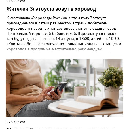
08:56 Вчера
Жителей Златоуста зовут в хоровод
К фестивалю «Хороводы России» в этом году Златоуст
присоединится в пятый раз. Местом встречи любителей
хороводов и народных танцев вновь станет площадь перед
Центральной городской библиотекой. Взрослых участников
там будут ждать в четверг, 14 августа, в 18:00, детей – в 10:30.
«Учитывая большое количество новых национальных танцев и
хороводов в программе, настоятельно рекомендуем
познакомиться с ними на репетициях, которые пройдут 6
(четверг) и 11 (вторник) августа в 18:00 на той же площади, -
сообщают организаторы. И добавляют: - Репетиции состоятся в
любую погоду! Если не на открытом воздухе, то в большом
зале на 5-ом этаже». Праздники для детей и взрослых в этом
году будут объединены общим названием «Златоустовский
народ, вставай в единый хоровод!».
07:53 Вчера