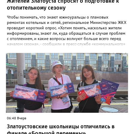
Жителей Златоуста спросят о подготовке к
отопительному сезону
Чтобы понимать, что знают южноуральцы о плановых
ремонтах котельных и сетей, региональное Министерство ЖКХ
проводит короткий опрос. «Хотим понять, насколько жители
информированы, знают ли, куда обращаться в случае проблем
с отоплением, и какие вопросы волнуют больше всего перед
началом сезона», - сообщили в пресс-службе «коммунального»
ведомства. В анкете, с которой ознакомился «Златоуст.инфо»,
6 вопросов. Южноуральцам, например, предлагают поделиться
опасениями, мучающими их накануне зимы. Среди вариантов:
своевременное начало отопительного сезона, температура в
квартире, возможные аварии и перебои, размер платы за
отопление. А также поставить оценку работе управляющей
компании – в диапазоне от «Безусловно хорошо» до
«Безусловно плохо». «Опрос займет всего пару минут, но ваши
ответы помогут обратить внимание на темы, которые
действительно важны для людей», - утверждают в
министерстве.
06:48 Вчера
Златоустовские школьницы отличились в
финале «Большой перемены»