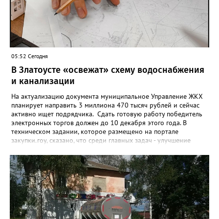
проекта», - говорится в инструкции на сайте проекта. ‍Заявка
может быть семейной, а после модерации стать частью
визуального архива проекта. 20 участников обещают
пригласить на итоговую фотосессию в Москве. Персональную
«Карту улыбок», которую можно скачать, сохранить и
опубликовать в социальных сетях, отмечают в оргкомитете,
05:52 Сегодня
получат все, кто улыбнулся.
В Златоусте «освежат» схему водоснабжения
и канализации
На актуализацию документа муниципальное Управление ЖКХ
планирует направить 3 миллиона 470 тысяч рублей и сейчас
активно ищет подрядчика. Сдать готовую работу победитель
электронных торгов должен до 10 декабря этого года. В
техническом задании, которое размещено на портале
закупки.гоу, сказано, что среди главных задач - улучшение
качества жизни и охраны здоровья златоустовцев и
повышение энергоэффективности систем. Кроме электронных
схем, исполнителю нужно разработать предложения по
строительству и реконструкции водоснабжения и канализации,
оценив размер вложений, а также представить перечень
бесхозных объектов и возможные сценарии развития этой
сферы городского хозяйства. В июне 2025 года
«Златоуст.инфо» сообщал о подобных торгах. Тогда цена