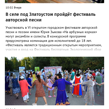
10:02 Вчера
В селе под Златоустом пройдёт фестиваль
авторской песни
Участвовать в VI открытом городском фестивале авторской
песни и поэзии имени Юрия Зыкова «На арбузных корках»
могут ансамбли и солисты. В конкурсной программе
предусмотрена номинация для исполнителей до 18 лет.
«Фестиваль является традиционным открытым мероприятием,
участие и вход на Фестиваль бесплатные. Экологический сбор
от 300 рублей», - сообщают организаторы. «Фестивалить»
горожан приглашают с 8 по 9 августа в палаточном лагере на
берегу реки Ай. Добраться туда можно на рейсовом автобусе
до Веселовки – он отправится в 6:35, 13:21 и 18:01 от
автовокзала. Кроме того, от Центральной библиотеки до села
будут курсировать маршрутные такси. Время отправления в
10:00, 11:00, 12:00, обратные рейсы в 21:00, 21:30, 22:00.