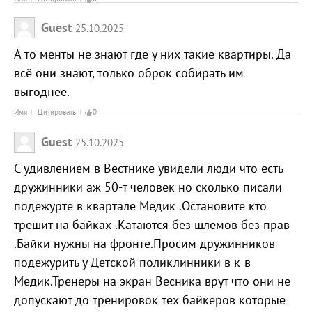
Guest
25.10.2025
А то менты не знают где у них такие квартиры. Да
всё они знают, только оброк собирать им
выгоднее.
Имя
Цитировать
0
Guest
25.10.2025
С удивлением в Вестнике увидели люди что есть
дружинники аж 50-т человек но сколько писали
подежурте в квартале Медик .Остановите кто
трешит на байках .Катаются без шлемов без прав
.Байки нужны на фронте.Просим дружинников
подежурить у Детской поликлинники в к-в
Медик.Тренеры на экран Весника врут что они не
допускают до тренировок тех байкеров которые