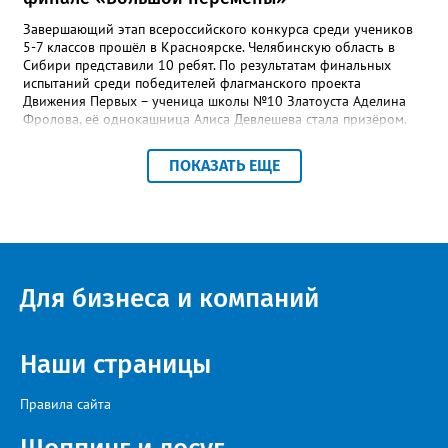
Завершающий этап всероссийского конкурса среди учеников
5-7 классов прошёл в Красноярске. Челябинскую область в
Сибири представили 10 ребят. По результатам финальных
испытаний среди победителей флагманского проекта
Движения Первых – ученица школы №10 Златоуста Аделина
Фролова, её однокашница Алиса Девлешева стала призёром.
«Церемония закрытия финала прошла в Сибирском
федеральном университете с участием Президента Российской
ПОКАЗАТЬ ЕЩЕ
Федерации Владимира Путина, который поздравил участников
с успешным завершением конкурса и отметил значимость
проекта для развития талантливой молодёжи», - сообщили в
Движении Первых Златоуста. Победителей Всероссийского
конкурса «Большая перемена» ждёт многодневное
«Путешествие мечты» на специальном поезде РЖД по
маршруту Москва-Владивосток с остановками на Байкале и
Для бизнеса и компаний
космодроме Байконур, а также в крупных городах по дороге.
Наши страницы
Правила сайта