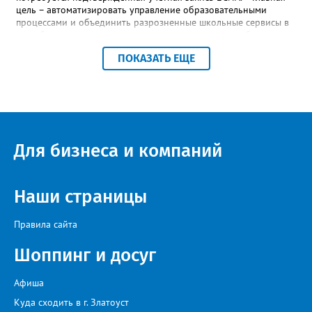
цель – автоматизировать управление образовательными
процессами и объединить разрозненные школьные сервисы в
одну безопасную государственную экосистему, - сообщили в
региональном министерстве образования. - Платформа ТОР
ПОКАЗАТЬ ЕЩЕ
“Моя школа” объединит все школьные сервисы в единую
безопасную государственную экосистему. Предполагается, что
переход пройдёт максимально комфортно для пользователей».
Привычные функции - оценки, расписание, домашние задания,
связь с учителями, знакомые пользователям экосистемы
«Госуслуги Моя школа», не просто сохранятся, они будут
собраны в одном месте, подчеркнули в ведомстве. Причём в
Для бизнеса и компаний
этом случае переход на ТОР станет вообще незаметным.
Наши страницы
Правила сайта
Шоппинг и досуг
Афиша
Куда сходить в г. Златоуст