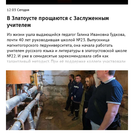
12:03 Сегодня
В Златоусте прощаются с Заслуженным
учителем
Из жизни ушла выдающийся педагог Галина Ивановна Гудкова,
почти 40 лет руководившая школой №23. Выпускница
магнитогорского педуниверситета, она начала работать
учителем русского языка и литературы в златоустовской школе
№22. И уже в семидесятые зарекомендовала себя как
талантливый методист. При её поддержке коллеги участвовали
в профессиональных конкурсах и добивались успехов.
«Благодаря её мудрому руководству в школе сформировался
сильный педагогический коллектив, объединённый общими
ценностями и любовью к своему делу. Для многих Галина
Ивановна навсегда останется не только талантливым
руководителем, но и настоящим Учителем с большой буквы», -
говорится в сообществе школы №23 во ВКонтакте. Свои
соболезнования семье Галины Ивановны выразил глава
Златоуста Олег Решетников. «Её вклад зафиксирован в
важнейших документах школы, но главное - он остался в
людях: в тех учителях, которых она поддержала, в тех
учениках, которых она вдохновила. Заслуженный учитель РФ,
«Отличник народного просвещения», обладатель медали «За