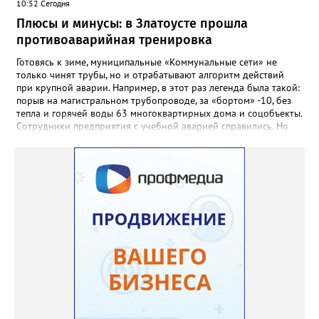
10:52 Сегодня
доблестный труд», Галина Ивановна оставила не только
награды и документы, но и работающий, живой механизм
Плюсы и минусы: в Златоусте прошла
школы, который продолжает жить её принципами», - говорится
противоаварийная тренировка
в некрологе.
Готовясь к зиме, муниципальные «Коммунальные сети» не
только чинят трубы, но и отрабатывают алгоритм действий
при крупной аварии. Например, в этот раз легенда была такой:
порыв на магистральном трубопроводе, за «бортом» -10, без
тепла и горячей воды 63 многоквартирных дома и соцобъекты.
Сотрудники предприятия с учебной аварией справились. Но
участвовавшие в тренировке представители Госжилинспекции
отметили и недочёты. «Например, управляющие компании
несвоевременно приняли меры для предотвращения
“перемерзания” общей домовой тепловой сети
многоквартирного дома, отсутствовало взаимодействие с
ресурсоснабжающей организацией, ЕДДС и иными службами»,
— сообщила начальник Главного управления ГЖИ Ирина
Настенко. В следующий раз, рекомендовали в
Госжилинспекции, службы должны действовать слаженно. И
оперативно делиться информацией со всеми
заинтересованными – от поставщика тепла до конечных
потребителей.