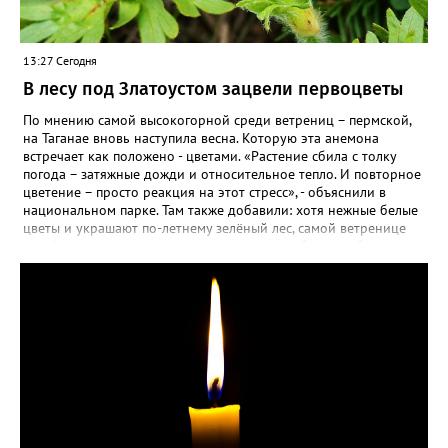
13:27 Сегодня
В лесу под Златоустом зацвели первоцветы
По мнению самой высокогорной среди ветрениц – пермской,
на Таганае вновь наступила весна. Которую эта анемона
встречает как положено - цветами. «Растение сбила с толку
погода – затяжные дожди и относительное тепло. И повторное
цветение – просто реакция на этот стресс», - объяснили в
национальном парке. Там также добавили: хотя нежные белые
цветы и украшают по-летнему зелёный лес, самой ветренице
такой «рецидив» пользы не приносит, а наоборот, забирает
силы перед долгой зимовкой.