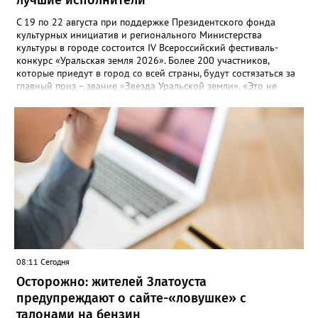
С 19 по 22 августа при поддержке Президентского фонда
культурных инициатив и регионального Министерства
культуры в городе состоится IV Всероссийский фестиваль-
конкурс «Уральская земля 2026». Более 200 участников,
которые приедут в город со всей страны, будут состязаться за
главный приз – звание «Звезда Уральской земли». «Это не
просто конкурс, а четыре дня живого творчества:
прослушивания участников, мастер-классы от ведущих
наставников, выступления победителей прошлых лет и
приглашённых артистов», - сообщает оргкомитет. Вход на все
фестивальные мероприятия будет свободным. В 2025 году в
фестивале участвовали 26 финалистов из городов
Челябинской, Свердловской, Курганской, Оренбургской
областей, Ханты-Мансийского автономного округа и
Республики Башкортостан. Приглашённой звездой стал
идейный вдохновитель, организатор фестиваля, эстрадный
певец, победитель главного патриотического конкурса страны
«Солдатский конверт», лауреат премии в области культуры и
искусства «Золотая лира», участник телевизионных проектов
08:11 Сегодня
на Первом канале, обладатель звания «Голос страны» Алексей
Ковин.
Осторожно: жителей Златоуста
предупреждают о сайте-«ловушке» с
талонами на бензин