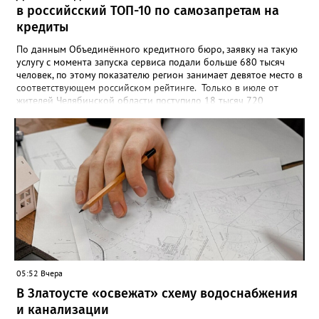
в российсский ТОП-10 по самозапретам на
кредиты
По данным Объединённого кредитного бюро, заявку на такую
услугу с момента запуска сервиса подали больше 680 тысяч
человек, по этому показателю регион занимает девятое место в
соответствующем российском рейтинге. Только в июле от
жителей Челябинской области поступило 18 тысяч 720
заявлений на установку ограничений и около 6700 — на их
снятие. В целом не давать им взаймы сегодня просят 543 с
лишним тысячи человек. Почти 89 тысяч за это время решили
запрет отозвать. При этом, утверждают аналитики бюро,
примерно каждый пятый из тех, кто установил самозапрет,
никогда кредиты не брал, столько же погасили долги недавно,
а больше половины имеют долговые обязательства сейчас.
05:52 Вчера
В Златоусте «освежат» схему водоснабжения
и канализации