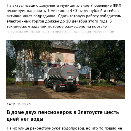
На актуализацию документа муниципальное Управление ЖКХ
планирует направить 3 миллиона 470 тысяч рублей и сейчас
активно ищет подрядчика. Сдать готовую работу победитель
электронных торгов должен до 10 декабря этого года. В
техническом задании, которое размещено на портале
закупки.гоу, сказано, что среди главных задач - улучшение
качества жизни и охраны здоровья златоустовцев и
повышение энергоэффективности систем. Кроме электронных
схем, исполнителю нужно разработать предложения по
строительству и реконструкции водоснабжения и канализации,
оценив размер вложений, а также представить перечень
бесхозных объектов и возможные сценарии развития этой
сферы городского хозяйства. В июне 2025 года
«Златоуст.инфо» сообщал о подобных торгах. Тогда цена
вопроса была почти в три раза выше - 9 миллионов 13 тысяч
486 рублей, а в списке работ была разработка электронной
системы ливнёвок.
14:01 05.08.26
В доме двух пенсионеров в Златоусте шесть
дней нет воды
На их улице реконструируют водопровод, но что-то пошло не