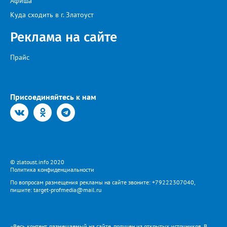
Афиша
Представитель «Водоснабжения» уверяет: предприятие делает
всё возможное, «чтобы завершить восстановительные работы в
Куда сходить в г. Златоуст
кратчайшие сроки». И благодарит за «терпение и понимание».
Когда будет восстановлена подача воды в дом №88 в
Реклама на сайте
комментарии не уточняется.
Прайс
Присоединяйтесь к нам
© zlatoust.info 2020
Политика конфиденциальности
По вопросам размещения рекламы на сайте звоните: +79222307040,
пишите: target-profmedia@mail.ru
«Весь контент, размещаемый на сайте, получен из открытых источников. В