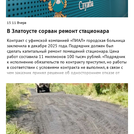
этом случае переход на ТОР станет вообще незаметным.
15:11 Вчера
В Златоусте сорван ремонт стационара
Контракт с уфимской компанией «ПИАЛ» городская больница
заключила в декабре 2025 года. Подрядчик должен был
сделать капитальный ремонт помещений стационара. Цена
работ составила 11 миллионов 100 тысяч рублей. «Подрядчик
к исполнению обязательств по контракту приступил, но работы
в соответствии с условиями контракта не выполнил, в связи с
чем заказчик принял решение об одностороннем отказе от
исполнения обязательств по контракту», – сообщили в
Челябинском УФАС. Антимонопольная служба приняла
решение включить ООО «ПИАЛ» в реестр недобросовестных
поставщиков. В чёрном списке уфимский подрядчик будет два
года.