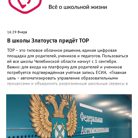
16:29 Вчера
В школы Златоуста придёт ТОР
ТОР – это типовое облачное решение, единая цифровая
площадка для родителей, учеников и педагогов. Пользоваться
ей все школы Челябинской области начнут с 1 сентября.
Важно: для входа на платформу для родителей и учеников
потребуется подтверждённая учётная запись ЕСИА. «Главная
цель – автоматизировать управление образовательными
процессами и объединить разрозненные школьные сервисы в
одну безопасную государственную экосистему, - сообщили в
региональном министерстве образования. - Платформа ТОР
“Моя школа” объединит все школьные сервисы в единую
безопасную государственную экосистему. Предполагается, что
переход пройдёт максимально комфортно для пользователей».
Привычные функции - оценки, расписание, домашние задания,
связь с учителями, знакомые пользователям экосистемы
«Госуслуги Моя школа», не просто сохранятся, они будут
собраны в одном месте, подчеркнули в ведомстве. Причём в