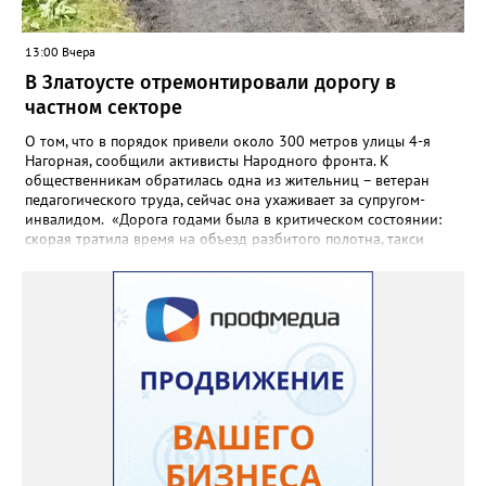
13:00 Вчера
В Златоусте отремонтировали дорогу в
частном секторе
О том, что в порядок привели около 300 метров улицы 4-я
Нагорная, сообщили активисты Народного фронта. К
общественникам обратилась одна из жительниц – ветеран
педагогического труда, сейчас она ухаживает за супругом-
инвалидом. «Дорога годами была в критическом состоянии:
скорая тратила время на объезд разбитого полотна, такси
порой отказывались пробираться к домам, щадя подвеску, а
однажды реанимация не смогла добраться до больного.
Жители писали в администрацию города и другие инстанции,
пытались ремонтировать дорогу своими силами – всё тщетно»,
– рассказали в ОНФ. Общественники подчеркнули: именно
они добились, чтобы участок разровняли и отсыпали. Для
этого потребовалось обратиться в мэрию Златоуста.