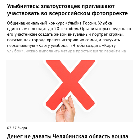
Улыбнитесь: златоустовцев приглашают
участвовать во всероссийском фотопроекте
Общенациональный конкурс «Улыбка России. Улыбка
единства» проходит до 20 сентября. Организаторы предлагают
его участникам создать живой визуальный портрет страны,
показав, как города хранят историю их семьи, и получить
персональную «Карту улыбок». «Чтобы создать «Карту
улыбок», нужно выполнить четыре простых шага: перейти на
сайт улыбкароссии.рф и нажать кнопку «Собрать карту
улыбок»; загрузить фотографию с улыбкой – подойдёт портрет
одного человека, пары, семьи или нескольких поколений в
одном кадре; отметить один или несколько городов,
связанных с историей семьи или важными воспоминаниями;
добавить подписи к городам, кратко объяснив связь с каждым
из них, указать контакты и подтвердить согласие с правилами
проекта», - говорится в инструкции на сайте проекта. ‍Заявка
может быть семейной, а после модерации стать частью
визуального архива проекта. 20 участников обещают
пригласить на итоговую фотосессию в Москве. Персональную
«Карту улыбок», которую можно скачать, сохранить и
опубликовать в социальных сетях, отмечают в оргкомитете,
07:57 Вчера
получат все, кто улыбнулся.
Денег не давать: Челябинская область вошла